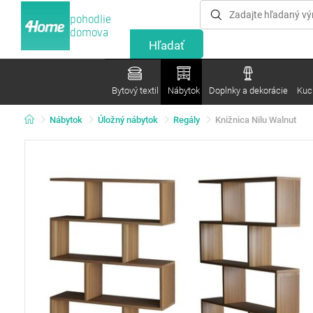
pohodlie
domova
Bytový textil
Nábytok
Doplnky a dekorácie
Kuc
Nábytok
Úložný nábytok
Regály
Knižnica Nilu Walnut