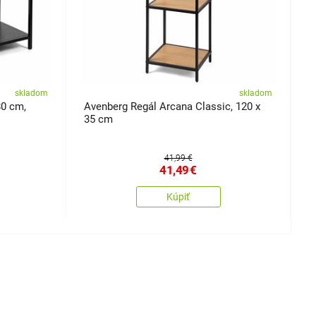
skladom
skladom
80 cm,
Avenberg Regál Arcana Classic, 120 x
A
35 cm
41,99 €
41,49
€
Kúpiť