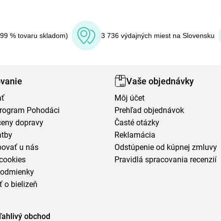
(99 % tovaru skladom)
3 736 výdajných miest na Slovensku
vanie
Vaše objednávky
ať
Môj účet
program Pohodáci
Prehľad objednávok
ceny dopravy
Časté otázky
atby
Reklamácia
povať u nás
Odstúpenie od kúpnej zmluvy
cookies
Pravidlá spracovania recenzií
podmienky
ť o bielizeň
ľahlivý obchod