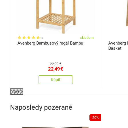
om
skladom
1x
Avenberg Bambusový regál Bambu
Avenberg 
Basket
22,99 €
22,49
€
Kúpiť
Next
Naposledy pozerané
-20%