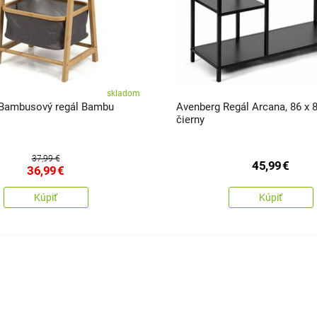
skladom
Bambusový regál Bambu
Avenberg Regál Arcana, 86 x 
čierny
37,99 €
45,99
€
36,99
€
Kúpiť
Kúpiť