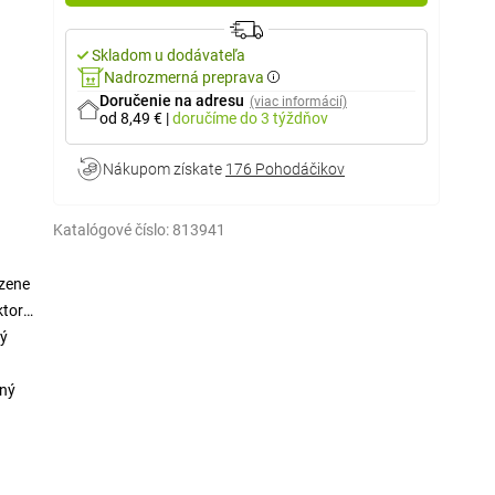
Skladom u dodávateľa
Nadrozmerná preprava
Doručenie na adresu
(viac informácií)
od 8,49 €
|
doručíme
do 3 týždňov
Nákupom získate
176 Pohodáčikov
Katalógové číslo:
813941
dzene
ktorý
ný
čný
.