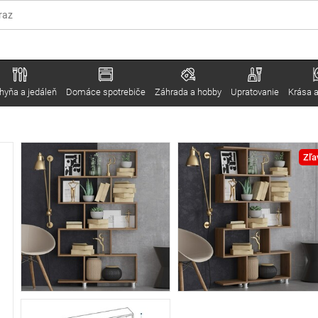
hyňa a jedáleň
Domáce spotrebiče
Záhrada a hobby
Upratovanie
Krása a
Zľa