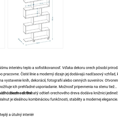
ášmu interiéru teplo a sofistikovanosť. Vďaka dekoru orech pôsobí priro
ebo pracovne. Čisté línie a moderný dizajn jej dodávajú nadčasový vzhľad, 
vystavenie kníh, dekorácií, fotografií alebo cenných suvenírov. Otvore
ožňuje ich prehľadné usporiadanie. Možnosť pripevnenia na stenu tiež
mácnostiach s deťmi.
 dlhú životnosť. Bohatý odtieň orechového dreva dodáva knižnici jedine
lnut je ideálnou kombináciou funkčnosti, stability a modernej elegancie
plý a útulný interiér