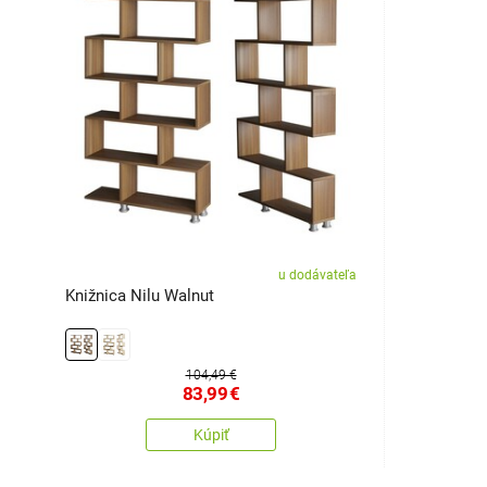
u dodávateľa
Knižnica Nilu Walnut
104,49 €
83,99
€
Kúpiť