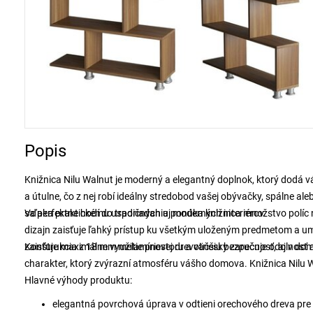
Popis
Knižnica Nilu Walnut je moderný a elegantný doplnok, ktorý dodá v
a útulne, čo z nej robí ideálny stredobod vašej obývačky, spálne al
sa perfektne hodí do tradičných aj moderných interiérov.
Vďaka praktickému usporiadaniu ponúka knižnica množstvo políc na 
dizajn zaisťuje ľahký prístup ku všetkým uloženým predmetom a um
zaisťuje maximálne využitie priestoru a väčšiu bezpečnosť, aj v do
Konštrukcia z 18 mm melamínovej drevotriesky zaručuje odolnosť a
charakter, ktorý zvýrazní atmosféru vášho domova. Knižnica Nilu Wa
Hlavné výhody produktu:
elegantná povrchová úprava v odtieni orechového dreva pre te