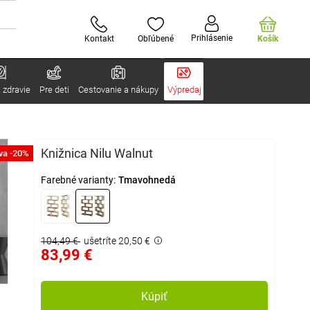
Prihlásenie
Kontakt
Obľúbené
Košík
 zdravie
Pre deti
Cestovanie a nákupy
Výpredaj
Knižnica Nilu Walnut
va -20%
Farebné varianty:
Tmavohnedá
104,49 €
ušetríte 20,50 €
83,99 €
Kúpiť