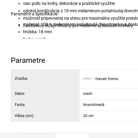
viac políc na knihy, dekorácie a praktické využitie
odolná konštrukcia z 18 mm melaminom potiahnutej drevotr
Parametre a špecifikácie:
možnosť pripevnenia na stenu pre maximálne využitie priest
materiál: 100 % melamínom potiahnutá drevotriesková dosk
nadčasový dizajn vhodný pre moderné aj klasické interiéry
hrúbka: 18 mm
farba: orech
Parametre
Značka:
Hanah Home
Dekor:
orech
Farba:
tmavohnedá
Hĺbka (cm):
20 cm