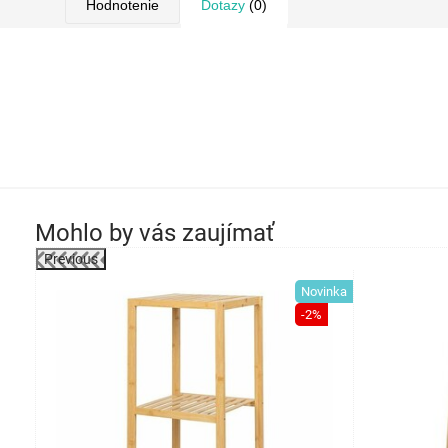
Hodnotenie
Dotazy
(0)
Mohlo by vás zaujímať
Previous
-21%
Novinka
-2%