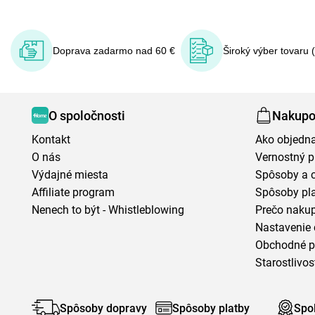
Doprava zadarmo nad 60 €
Široký výber tovaru 
O spoločnosti
Nakupo
Kontakt
Ako objedn
O nás
Vernostný 
Výdajné miesta
Spôsoby a 
Affiliate program
Spôsoby pl
Nenech to být - Whistleblowing
Prečo naku
Nastavenie 
Obchodné 
Starostlivos
Spôsoby dopravy
Spôsoby platby
Spo