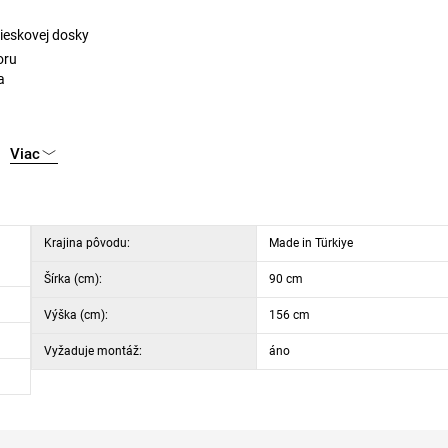
ieskovej dosky
oru
a
Viac
Krajina pôvodu:
Made in Türkiye
Šírka (cm):
90 cm
Výška (cm):
156 cm
Vyžaduje montáž:
áno