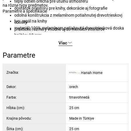
teplý odtieň orecha pre útulnú atmosféru
na rôzne typy predmetov.
dostatok priestoru pre knihy, dekorácie aj fotografie
Parametre a špecifikácie
odolná konštrukcia z melamínom potiahnutej drevotrieskovj
typ: regál na knihy
edosky
materiál: 100% melamínom potiahnutá drevotriesková doska
praktické rozmery vhodné aj do menších interiérov
hrúbka: 18 mm
výška police: 28,8 cm
Viac
dekor: orech
Parametre
Značka:
Hanah Home
Dekor:
orech
Farba:
tmavohnedá
Hĺbka (cm):
25 cm
Krajina pôvodu:
Made in Türkiye
Šírka (cm):
25 cm