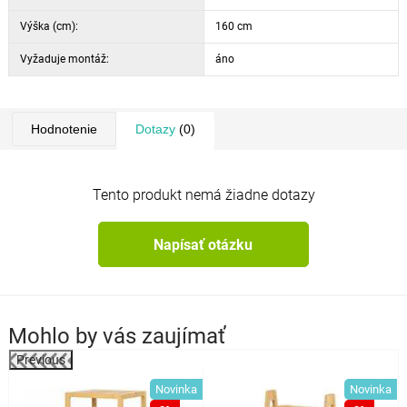
Výška (cm):
160 cm
Vyžaduje montáž:
áno
Hodnotenie
Dotazy
(0)
Tento produkt nemá žiadne dotazy
Napísať otázku
Mohlo by vás zaujímať
Previous
%
Novinka
Novinka