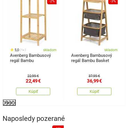
-2%
-3%
5,0
skladom
skladom
1x
Avenberg Bambusový
Avenberg Bambusový
regál Bambu
regál Bambu Basket
22,99 €
37,99 €
22,49
€
36,99
€
Kúpiť
Kúpiť
Next
Naposledy pozerané