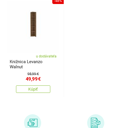
-48%
u dodávateľa
Knižnica Levanzo
Walnut
95,99 €
49,99
€
Kúpiť