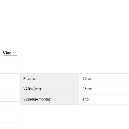
Viac
Priemer:
75 cm
Výška (cm):
35 cm
Vyžaduje montáž:
áno