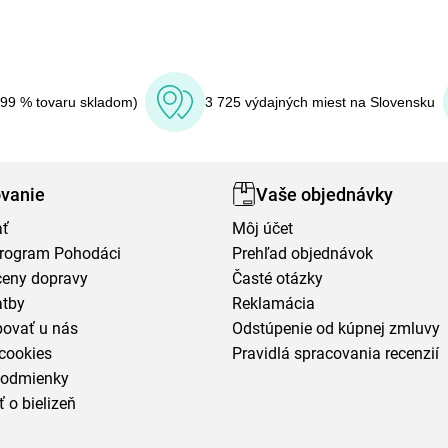
(99 % tovaru skladom)
3 725 výdajných miest na Slovensku
vanie
Vaše objednávky
ať
Môj účet
program Pohodáci
Prehľad objednávok
ceny dopravy
Časté otázky
atby
Reklamácia
povať u nás
Odstúpenie od kúpnej zmluvy
cookies
Pravidlá spracovania recenzií
podmienky
ť o bielizeň