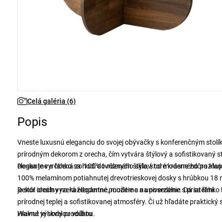
Celá galéria (6)
Popis
Vneste luxusnú eleganciu do svojej obývačky s konferenčným stol
prírodným dekorom z orecha, čím vytvára štýlový a sofistikovaný
elegantne a ľahko sa hodí do rôznych štýlov, od moderného po klas
Doska je vyrobená zo 100% tvrdeného skla, ktoré krásne zdôrazňuj
100% melamínom potiahnutej drevotrieskovej dosky s hrúbkou 18 mm
je stôl ideálny na každodenné použitie a na posedenie s priateľmi.
Dekor orech vyzerá elegantne, moderne a univerzálne. Dá sa ľahk
prírodnej teplej a sofistikovanej atmosféry. Či už hľadáte praktický 
Walnut je skvelou voľbou.
Hlavné výhody produktu