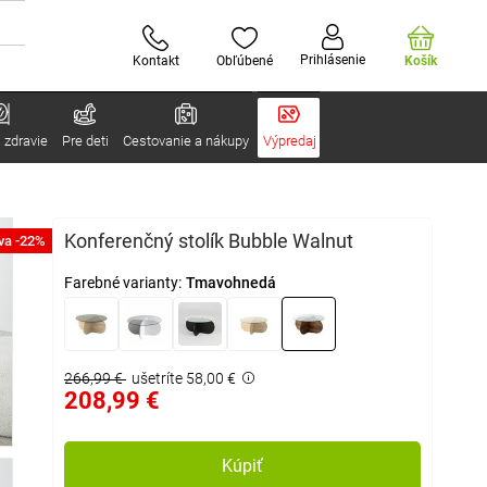
Prihlásenie
Kontakt
Obľúbené
Košík
 zdravie
Pre deti
Cestovanie a nákupy
Výpredaj
Konferenčný stolík Bubble Walnut
va -22%
Farebné varianty:
Tmavohnedá
266,99 €
ušetríte 58,00 €
208,99 €
Kúpiť