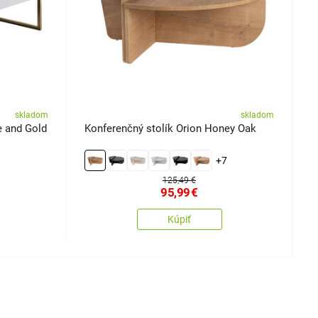
skladom
skladom
e and Gold
Konferenčný stolík Orion Honey Oak
K
+7
125,49 €
95,99
€
Kúpiť