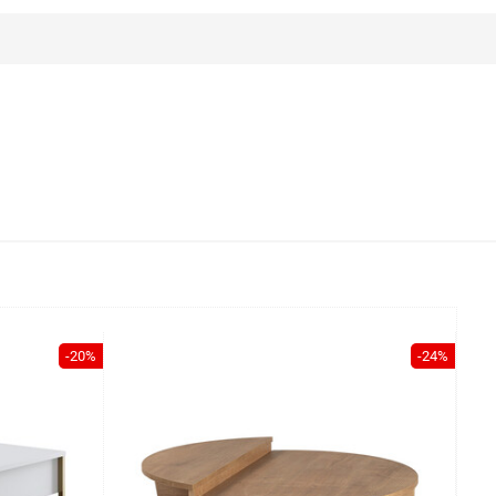
-20%
-24%