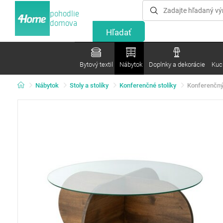
pohodlie
domova
Bytový textil
Nábytok
Doplnky a dekorácie
Kuc
Nábytok
Stoly a stolíky
Konferenčné stolíky
Konferenčný 