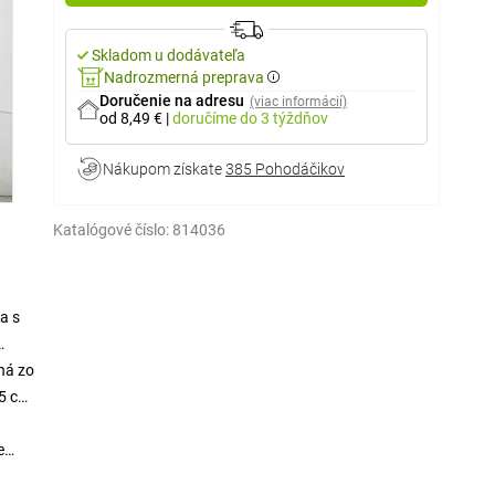
Skladom u dodávateľa
Nadrozmerná preprava
Doručenie na adresu
(viac informácií)
od 8,49 €
|
doručíme
do 3 týždňov
Nákupom získate
385 Pohodáčikov
Katalógové číslo:
814036
a s
ná zo
35 cm
e