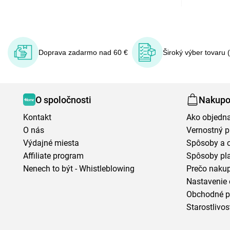
Doprava zadarmo nad 60 €
Široký výber tovaru 
O spoločnosti
Nakupo
Kontakt
Ako objedn
O nás
Vernostný 
Výdajné miesta
Spôsoby a 
Affiliate program
Spôsoby pl
Nenech to být - Whistleblowing
Prečo naku
Nastavenie 
Obchodné 
Starostlivos