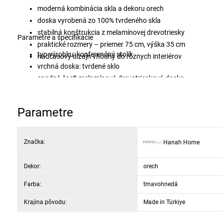
moderná kombinácia skla a dekoru orech
doska vyrobená zo 100% tvrdeného skla
stabilná konštrukcia z melamínovej drevotriesky
Parametre a špecifikácie
praktické rozmery – priemer 75 cm, výška 35 cm
typ výrobku: konferenčný stolík
nadčasový dizajn vhodný do rôznych interiérov
vrchná doska: tvrdené sklo
spodná časť: melamínová drevotriesková doska
hrúbka: 18 mm
dekor: orech
Parametre
Značka:
Hanah Home
Dekor:
orech
Farba:
tmavohnedá
Krajina pôvodu:
Made in Türkiye