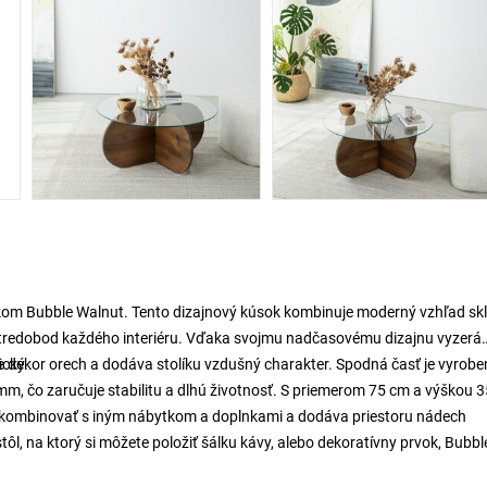
íkom Bubble Walnut. Tento dizajnový kúsok kombinuje moderný vzhľad skl
 stredobod každého interiéru. Vďaka svojmu nadčasovému dizajnu vyzerá
ický.
e dekor orech a dodáva stolíku vzdušný charakter. Spodná časť je vyrobe
, čo zaručuje stabilitu a dlhú životnosť. S priemerom 75 cm a výškou 
o kombinovať s iným nábytkom a doplnkami a dodáva priestoru nádech
stôl, na ktorý si môžete položiť šálku kávy, alebo dekoratívny prvok, Bubbl