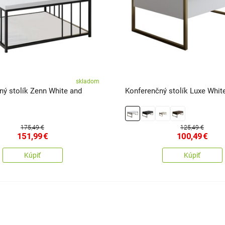
skladom
ný stolík Zenn White and
Konferenčný stolík Luxe Whit
175,49 €
125,49 €
151,99
€
100,49
€
Kúpiť
Kúpiť