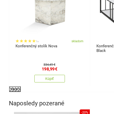
om
skladom
1x
Konferenčný stolík Nova
Konferenč
Black
334,49 €
198,99
€
Kúpiť
Next
Naposledy pozerané
-20%