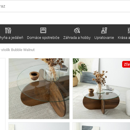
hyňa a jedáleň
Domáce spotrebiče
Záhrada a hobby
Upratovanie
Krása a
stolík Bubble Walnut
Zľa