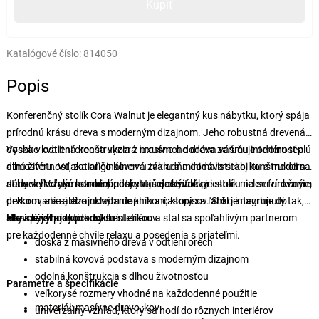
Kúpiť
Katalógové číslo:
814050
Popis
Konferenčný stolík Cora Walnut je elegantný kus nábytku, ktorý spája
prírodnú krásu dreva s moderným dizajnom. Jeho robustná drevená
doska v odtieni orecha vyzerá luxusne a dodáva vášmu interiéru teplú
Vysoko kvalitná konštrukcia z masívneho dreva zaručuje odolnosť a
atmosféru. Vďaka originálnemu tvaru a minimalistickej konštrukcii sa
dlhú životnosť, zatiaľ čo kovová základňa dodáva stabilitu a moderný
stane výrazným stredobodom vašej obývačky.
nádych. Vďaka kombinácii týchto materiálov je stolík nielen funkčným
Jeho veľkorysé rozmery poskytujú dostatok priestoru na servírovanie,
prvkom, ale aj dizajnovým doplnkom, ktorý sa ľahko integruje do
dekorovanie alebo ukladanie kníh a časopisov. Stôl je navrhnutý tak,
klasických aj moderných interiérov.
aby spájal praktickosť s estetikou a stal sa spoľahlivým partnerom
Hlavné výhody produktu
pre každodenné chvíle relaxu a posedenia s priateľmi.
doska z masívneho dreva v odtieni orech
stabilná kovová podstava s moderným dizajnom
odolná konštrukcia s dlhou životnosťou
Parametre a špecifikácie
veľkorysé rozmery vhodné na každodenné použitie
materiál: masívne drevo, kov
univerzálny vzhľad, ktorý sa hodí do rôznych interiérov