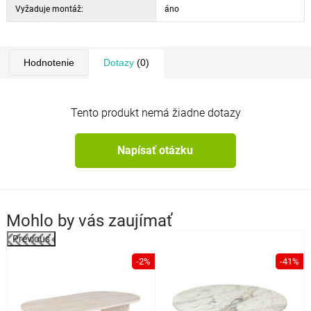
Vyžaduje montáž:
áno
Hodnotenie
Dotazy
(0)
Tento produkt nemá žiadne dotazy
Napísať otázku
Mohlo by vás zaujímať
Previous
-2%
-41%
o