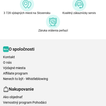
3 728 výdajných miest na Slovensku
Kvalitný zákaznícky servis
Záruka vrátenia peňazí
O spoločnosti
Kontakt
O nás
Výdajné miesta
Affiliate program
Nenech to být - Whistleblowing
Nakupovanie
Ako objednať
Vernostný program Pohodáci