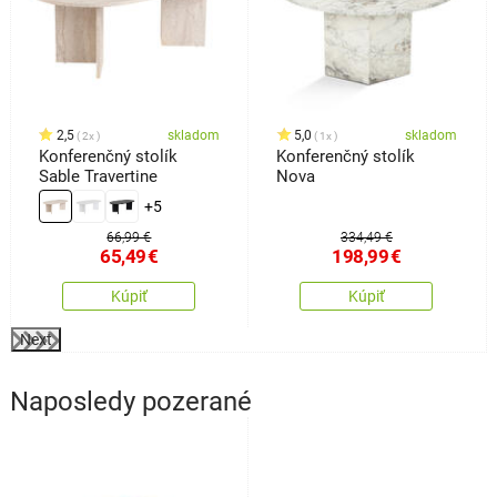
2,5
skladom
5,0
skladom
2x
1x
Konferenčný stolík
Konferenčný stolík
Sable Travertine
Nova
+5
66,99 €
334,49 €
65,49
€
198,99
€
Kúpiť
Kúpiť
Next
Naposledy pozerané