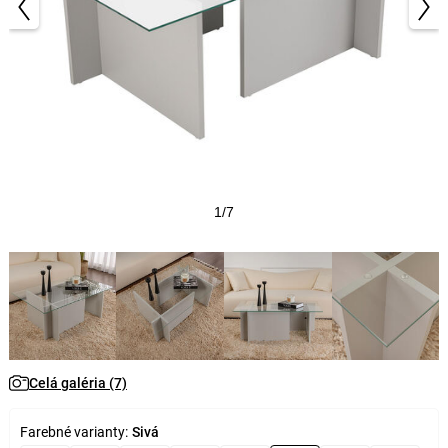
1/7
Celá galéria (7)
Farebné varianty:
Sivá