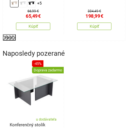
+5
66,99 €
334,49 €
65,49
€
198,99
€
Kúpiť
Kúpiť
Next
Naposledy pozerané
-45%
Doprava zadarmo
u dodávateľa
Konferenčný stolík