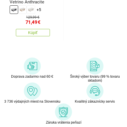
Vetrino Anthracite
+5
129,99 €
71,49
€
Kúpiť
Doprava zadarmo nad 60 €
Široký výber tovaru (99 % tovaru
skladom)
3 736 výdajných miest na Slovensku
Kvalitný zákaznícky servis
Záruka vrátenia peňazí