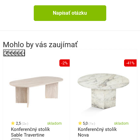
Napísať otázku
Mohlo by vás zaujímať
Previous
-2%
-41%
o
2,5
skladom
5,0
skladom
2x
1x
Konferenčný stolík
Konferenčný stolík
Sable Travertine
Nova