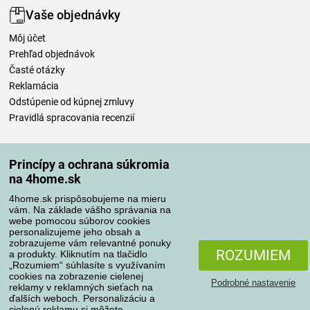
Vaše objednávky
Môj účet
Prehľad objednávok
Časté otázky
Reklamácia
Odstúpenie od kúpnej zmluvy
Pravidlá spracovania recenzií
Spôsoby dopravy
Princípy a ochrana súkromia
na 4home.sk
4home.sk prispôsobujeme na mieru
Spôsoby platby
vám. Na základe vášho správania na
webe pomocou súborov cookies
personalizujeme jeho obsah a
zobrazujeme vám relevantné ponuky
Spoľahlivý obchod
ROZUMIEM
a produkty. Kliknutím na tlačidlo
„Rozumiem“ súhlasíte s využívaním
cookies na zobrazenie cielenej
Podrobné nastavenie
reklamy v reklamných sieťach na
ďalších weboch. Personalizáciu a
cielenú reklamu si môžete