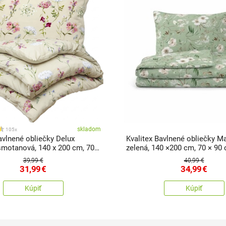
skladom
105x
avlnené obliečky Delux
Kvalitex Bavlnené obliečky M
smotanová, 140 x 200 cm, 70 x
zelená, 140 ×200 cm, 70 × 90
39,99 €
40,99 €
31,99
€
34,99
€
Kúpiť
Kúpiť