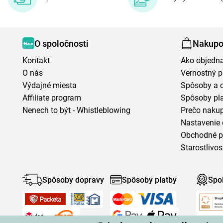
O spoločnosti
Nakupo
Kontakt
Ako objedn
O nás
Vernostný 
Výdajné miesta
Spôsoby a 
Affiliate program
Spôsoby pl
Nenech to být - Whistleblowing
Prečo naku
Nastavenie 
Obchodné 
Starostlivos
Spôsoby dopravy
Spôsoby platby
Spo