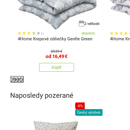
kosti
2 veľkosti
om
skladom
5x
4Home Krepové obliečky Gentle Green
4Home Kre
29,99 €
od
16,49
€
Kúpiť
Next
Naposledy pozerané
-6%
Český výrobok