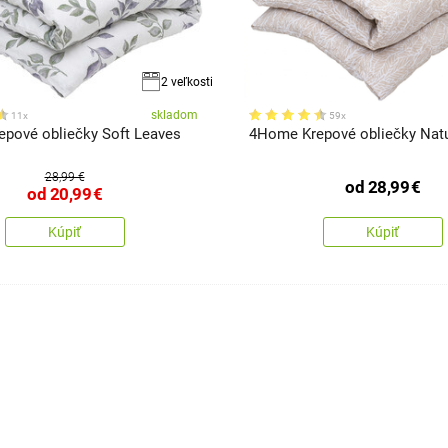
2 veľkosti
skladom
11x
59x
pové obliečky Soft Leaves
4Home Krepové obliečky Natu
28,99 €
od
28,99
€
od
20,99
€
Kúpiť
Kúpiť