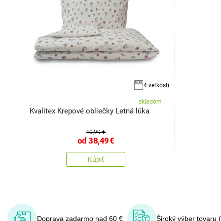
4 veľkosti
skladom
Kvalitex Krepové obliečky Letná lúka
40,99 €
od
38,49
€
Kúpiť
Doprava zadarmo nad 60 €
Široký výber tovaru 