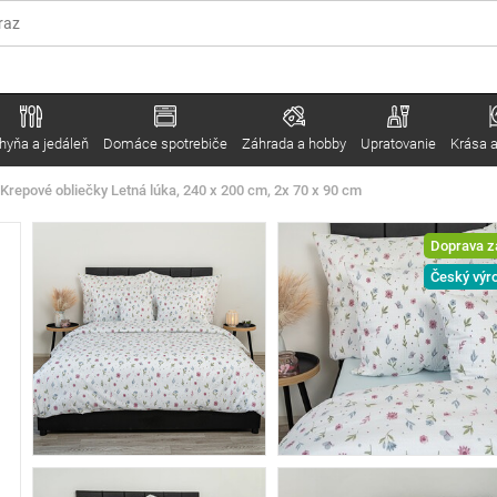
hyňa a jedáleň
Domáce spotrebiče
Záhrada a hobby
Upratovanie
Krása a
 Krepové obliečky Letná lúka, 240 x 200 cm, 2x 70 x 90 cm
Doprava 
Český výr