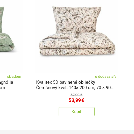
skladom
u dodávateľa
agnólia
Kvalitex 5D bavlnené obliečky
K
 cm
Čerešňový kvet, 140× 200 cm, 70 × 90
1
cm
57,99 €
53,99
€
Kúpiť