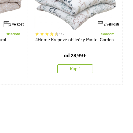
2 veľkosti
2 veľkosti
skladom
skladom
13x
ral
4Home Krepové obliečky Pastel Garden
4
od
28,99
€
Kúpiť