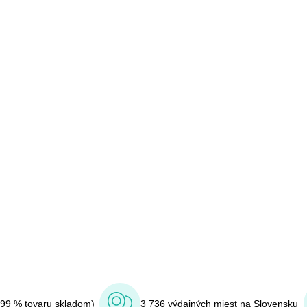
(99 % tovaru skladom)
3 736 výdajných miest na Slovensku