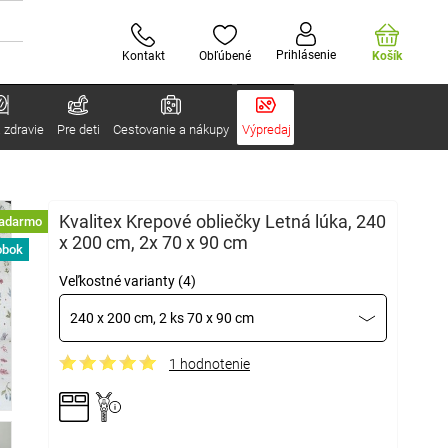
Prihlásenie
Kontakt
Obľúbené
Košík
 zdravie
Pre deti
Cestovanie a nákupy
Výpredaj
Kvalitex Krepové obliečky Letná lúka, 240
zadarmo
x 200 cm, 2x 70 x 90 cm
obok
Veľkostné varianty (4)
240 x 200 cm, 2 ks 70 x 90 cm
1 hodnotenie