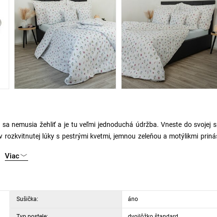
y sa nemusia žehliť a je tu veľmi jednoduchá údržba. Vneste do svojej 
 rozkvitnutej lúky s pestrými kvetmi, jemnou zeleňou a motýlikmi prin
Viac
 dnes medzi vysoko žiadané a to z dôvodu veľmi ľahkého prezliekania lôž
jako nevyčnieva z obliečok. Zapínanie obliečok je vyrobené s tzv. zámko
obliečok sú teda spevnené.
Sušička:
áno
Typ postele:
dvojlôžko štandard