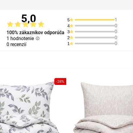
5,0
1
5
0
4
0
3
100% zákazníkov odporúča
0
2
1 hodnotenie
0
1
0 recenzií
-28%