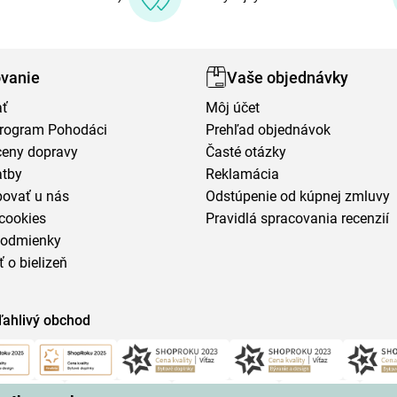
vanie
Vaše objednávky
ať
Môj účet
program Pohodáci
Prehľad objednávok
ceny dopravy
Časté otázky
atby
Reklamácia
povať u nás
Odstúpenie od kúpnej zmluvy
cookies
Pravidlá spracovania recenzií
podmienky
ť o bielizeň
ľahlivý obchod