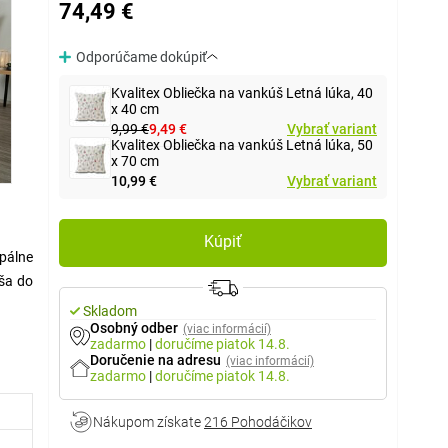
74,49 €
Odporúčame dokúpiť
Kvalitex Obliečka na vankúš Letná lúka, 40
x 40 cm
9,99 €
9,49 €
Vybrať variant
Kvalitex Obliečka na vankúš Letná lúka, 50
x 70 cm
10,99 €
Vybrať variant
Kúpiť
spálne
áša do
Skladom
Osobný odber
(viac informácií)
zadarmo
|
doručíme
piatok 14.8.
kovín.
Doručenie na adresu
(viac informácií)
zadarmo
|
doručíme
piatok 14.8.
m, kde
Nákupom získate
216 Pohodáčikov