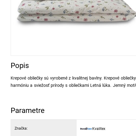
Popis
Krepové obliečky sú vyrobené z kvalitnej bavlny. Krepové obliečk
harmóniu a sviežosť prírody s obliečkami Letná lúka. Jemný motív
interiéru pocit pokoja a radosti.
Obliečky sa bežne vyrábajú so zipsovým uzáverom. Všitý zips patrí
Parametre
Na výrobu je použitý zipsový uzáver s kôstkovým jazdcom, ktorý ni
nie je zips v plnej šírke obliečok, ale je odšitý 10 cm od kraja, rohy 
Značka:
Kvalitex