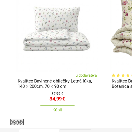
ľa
u dodávateľa
,
Kvalitex Bavlnené obliečky Letná lúka,
Kvalitex B
140 × 200cm, 70 × 90 cm
Botanica 
90 cm
37,99 €
34,99
€
Kúpiť
Next