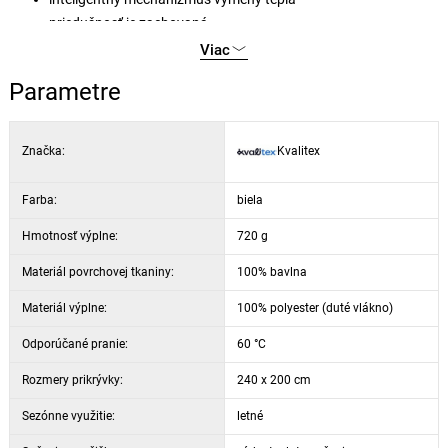
priedušnosť je zachovaná
jemnosť je zaručená
Viac
dlhotrvajúci termoregulačný výkon
Parametre
odolný proti praniu
patentovaná technológia
certifikácia Oeko-Tex® pre materiál
Značka:
Kvalitex
Farba:
biela
Hmotnosť výplne:
720 g
Materiál povrchovej tkaniny:
100% bavlna
Materiál výplne:
100% polyester (duté vlákno)
Odporúčané pranie:
60 °C
Rozmery prikrývky:
240 x 200 cm
Sezónne využitie:
letné