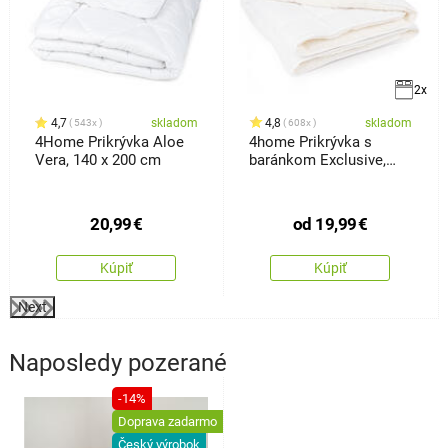
2x
4,7
skladom
4,8
skladom
543x
608x
4Home Prikrývka Aloe
4home Prikrývka s
Vera, 140 x 200 cm
baránkom Exclusive,
140 x 200 cm
20,99
€
od
19,99
€
Kúpiť
Kúpiť
Next
Naposledy pozerané
-14%
Doprava zadarmo
Český výrobok