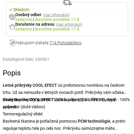
Skladom
Osobný odber
(viac informácií)
zadarmo
|
doručíme
pondelok 17.8.
Doručenie na adresu
(viac informácií)
zadarmo
|
doručíme
pondelok 17.8.
Nákupom získate
714 Pohodáčikov
Katalógové číslo:
244561
Popis
Letné prikrývky COOL EFECT
sú prelomovou novinkou na českom
trhu. Už sa nemusíte v letných nociach potiť. Prikrývky vám vďaka
novej tkanine COOL EFECT
Zloženie prikrývky: povrch - 100% bavlna (COOL EFECT), výplň - 100%
zaistia príjemný a ničím nerušený
spánok.
polyester (duté vlákno)
Termoregulačný efekt
Bavlnená tkanina je potlačená pomocou
PCM technológie
, a preto
reguluje teplotu tela po celú noc. Prikrývku samozrejme máte