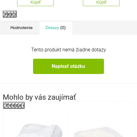
Kúpiť
Kúpiť
Next
Hodnotenie
Dotazy
(0)
Tento produkt nemá žiadne dotazy
Napísať otázku
Mohlo by vás zaujímať
Previous
k