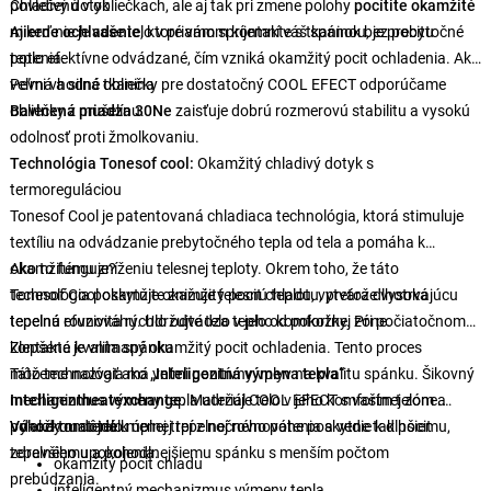
povlečenú v obliečkach, ale aj tak pri zmene polohy
Chladivý dotyk
pocítite okamžité
mierne ochladenie
Aj keď nie je vaše telo v priamom kontakte s tkaninou, je prebytočné
, ktoré vám spríjemní váš spánok bez pocitu
potenia.
teplo efektívne odvádzané, čím vzniká okamžitý pocit ochladenia. Ako
veľmi vhodné obliečky pre dostatočný COOL EFECT odporúčame
Pevná a silná tkanina
obliečky z mušelínu.
Bavlnená priadza 30Ne
zaisťuje dobrú rozmerovú stabilitu a vysokú
odolnosť proti žmolkovaniu.
Technológia Tonesof cool:
Okamžitý chladivý dotyk s
termoreguláciou
Tonesof Cool je patentovaná chladiaca technológia, ktorá stimuluje
textíliu na odvádzanie prebytočného tepla od tela a pomáha k
okamžitému zníženiu telesnej teploty. Okrem toho, že táto
Ako to funguje?
technológia poskytuje okamžitý pocit chladu, vytvára dlhotrvajúcu
Tonesof Cool okamžite znižuje telesnú teplotu, pretože vysoká
tepelnú rovnováhu. Udržujte telo v jeho komfortnej zóne.
tepelná efuzivita rýchlo odvádza teplo od pokožky. Pri počiatočnom
kontakte je vnímaný okamžitý pocit ochladenia. Tento proces
Zlepšená kvalita spánku
môžeme nazvať ako
Táto technológia má veľmi pozitívny vplyv na kvalitu spánku. Šikovný
„Inteligentná výmena tepla“
Intelligentheatexchange
mechanizmus výmeny tepla udržuje telo v jeho komfortnej zóne.
. Materiál COOL EFECT s vaším telom a
pokožkou dôjde k úplnej tepelnej rovnováhe poskytne tak pocit
Vďaka tomu telo menej trpí z nočného potenia a vedie k dlhšiemu,
Výhody materiálu
tepelného upokojenia.
zdravšiemu a pohodlnejšiemu spánku s menším počtom
okamžitý pocit chladu
prebúdzania.
inteligentný mechanizmus výmeny tepla