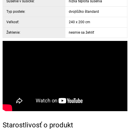
Sušenie v sušičke:
nízka teplota sušenia
Typ postele:
dvojlôžko štandard
Veľkosť:
240 x 200 cm
Žehlenie:
nesmie sa žehliť
Starostlivosť o produkt