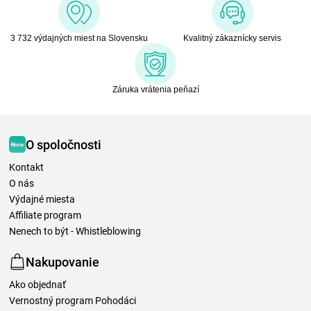
3 732 výdajných miest na Slovensku
Kvalitný zákaznícky servis
Záruka vrátenia peňazí
O spoločnosti
Kontakt
O nás
Výdajné miesta
Affiliate program
Nenech to být - Whistleblowing
Nakupovanie
Ako objednať
Vernostný program Pohodáci