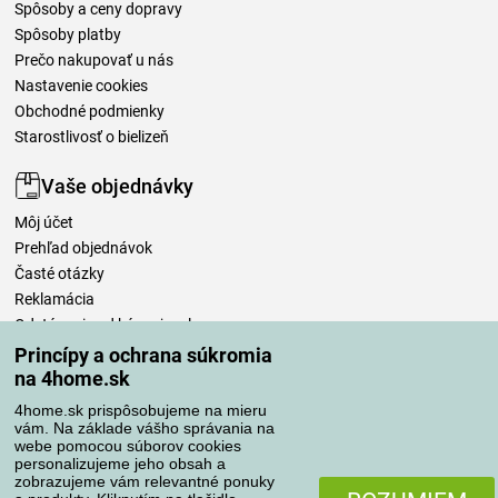
Spôsoby a ceny dopravy
Spôsoby platby
Prečo nakupovať u nás
Nastavenie cookies
Obchodné podmienky
Starostlivosť o bielizeň
Vaše objednávky
Môj účet
Prehľad objednávok
Časté otázky
Reklamácia
Odstúpenie od kúpnej zmluvy
Pravidlá spracovania recenzií
Princípy a ochrana súkromia
na 4home.sk
Spôsoby dopravy
4home.sk prispôsobujeme na mieru
vám. Na základe vášho správania na
webe pomocou súborov cookies
personalizujeme jeho obsah a
zobrazujeme vám relevantné ponuky
Spôsoby platby