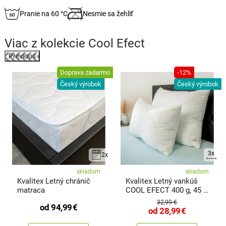
Pranie na 60 °C
Nesmie sa žehliť
Viac z kolekcie
Cool Efect
Previous
Doprava zadarmo
-12%
k
Český výrobok
Český výrobok
3x
2x
skladom
skladom
Kvalitex Letný chránič
Kvalitex Letný vankúš
matraca
COOL EFECT 400 g, 45 x
60 cm
32,99 €
od
94,99
€
od
28,99
€