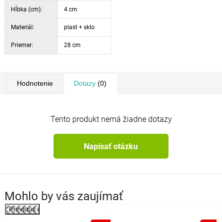
Hĺbka (cm):
4 cm
Materiál:
plast + sklo
Priemer:
28 cm
Hodnotenie
Dotazy
(0)
Tento produkt nemá žiadne dotazy
Napísať otázku
Mohlo by vás zaujímať
Previous