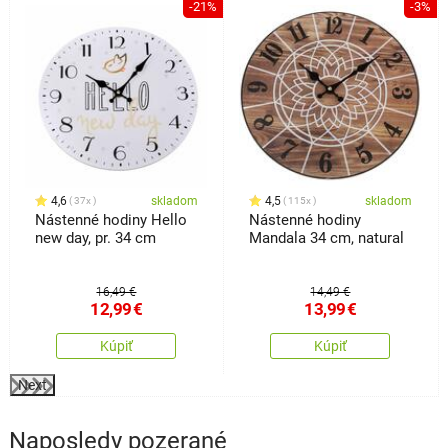
%
-21%
-3%
4,6
skladom
4,5
skladom
37x
115x
Nástenné hodiny Hello
Nástenné hodiny
new day, pr. 34 cm
Mandala 34 cm, natural
16,49 €
14,49 €
12,99
€
13,99
€
Kúpiť
Kúpiť
Next
Naposledy pozerané