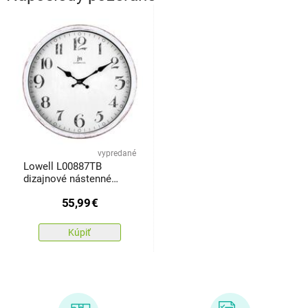
vypredané
Lowell L00887TB
dizajnové nástenné
hodiny pr. 28 cm
55,99
€
Kúpiť