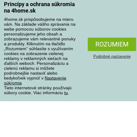
Princípy a ochrana súkromia
na 4home.sk
4home.sk prispôsobujeme na mieru
Spôsoby platby
vám. Na základe vášho správania na
webe pomocou súborov cookies
personalizujeme jeho obsah a
zobrazujeme vám relevantné ponuky
Spoľahlivý obchod
ROZUMIEM
a produkty. Kliknutím na tlačidlo
„Rozumiem“ súhlasíte s využívaním
cookies na zobrazenie cielenej
Podrobné nastavenie
reklamy v reklamných sieťach na
ďalších weboch. Personalizáciu a
cielenú reklamu si môžete
podrobnejšie nastaviť alebo
kedykoľvek vypnúť v
Nastavenie
súkromia
Tieto internetové stránky používajú
súbory cookie. Viac informáciu
tu
.
Ochrana osobných údajov
Všetky práva vyhradené © 2004-2026 4home, a.s.