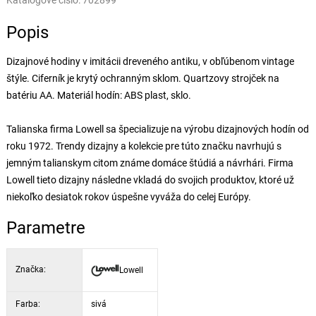
Katalógové číslo:
702899
Popis
Dizajnové hodiny v imitácii dreveného antiku, v obľúbenom vintage
štýle. Ciferník je krytý ochranným sklom. Quartzovy strojček na
batériu AA. Materiál hodín: ABS plast, sklo.
Talianska firma Lowell sa špecializuje na výrobu dizajnových hodín od
roku 1972. Trendy dizajny a kolekcie pre túto značku navrhujú s
jemným talianskym citom známe domáce štúdiá a návrhári. Firma
Lowell tieto dizajny následne vkladá do svojich produktov, ktoré už
niekoľko desiatok rokov úspešne vyváža do celej Európy.
Parametre
Značka:
Lowell
Farba:
sivá