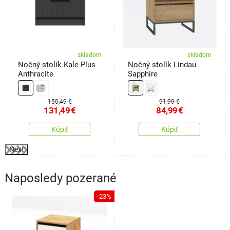
skladom
skladom
Nočný stolík Kale Plus
Nočný stolík Lindau
Anthracite
Sapphire
150,49 €
91,99 €
131,49
€
84,99
€
Kúpiť
Kúpiť
Next
Naposledy pozerané
-23%