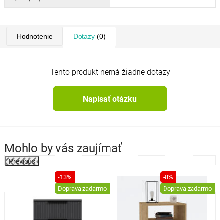
Hodnotenie
Dotazy
(0)
Tento produkt nemá žiadne dotazy
Napísať otázku
Mohlo by vás zaujímať
Previous
%
-13%
-8%
Doprava zadarmo
Doprava zadarmo