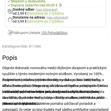
Skladom u dodávateľa
Doprava zadarmo nad 60,00 €
Osobný odber
(viac informácií)
od 2,99 €
|
doručíme
do 3 týždňov
Doručenie na adresu
(viac informácií)
od 3,99 €
|
doručíme
do 3 týždňov
Nákupom získate
105 Pohodáčikov
Katalógové číslo:
811586
Popis
Objavte dokonalú rovnováhu medzi štýlovým dizajnom a praktickým
využitím s týmto moderným nočným stolíkom. Vyrobený zo 100%
melamínom potiahnutej drevotriesky, vyniká vysokou odolnosťou a
Zaujme kombináciou prírodného dekoru dubu a čisto bielej farby,
dlhou životnosťou. Stane sa spoľahlivou súčasťou vašej spálne, ktorá
vďaka čomu pôsobí elegantne, ale zároveň teplo a prirodzene. Tento
bude slúžiť po mnoho rokov bez straty na kvalite alebo vzhľade.
nadčasový vzhľad sa ľahko prispôsobí moderným, hotelovým aj
Vďaka viacerým otvoreným policám ponúka stolík dostatok miesta
škandinávskym interiérom, kde podčiarkne celkovú estetiku a pridá
na všetko, čo chcete mať po ruke – knihy, okuliare, elektroniku alebo
priestoru na útulnosti.
dekorácie. Praktické rozdelenie pomáha udržiavať poriadok a
Hlavné výhody produktu
zabezpečí, že večer aj ráno budete mať všetko prehľadne usporiadané