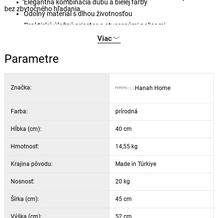
Elegantná kombinácia dubu a bielej farby
bez zbytočného hľadania.
Odolný materiál s dlhou životnosťou
Praktický úložný priestor s otvorenými policami
Vhodný pre moderné aj škandinávske interiéry
Viac
Materiál: 100% melamínom potiahnutá drevotrieska
Parametre
Hrúbka materiálu: 18 mm
Šírka: 45 cm
Výška: 52 cm
Značka:
Hanah Home
Hĺbka: 40 cm
Farba: dub a biela
Farba:
prírodná
Hĺbka (cm):
40 cm
Hmotnosť:
14,55 kg
Krajina pôvodu:
Made in Türkiye
Nosnosť:
20 kg
Šírka (cm):
45 cm
Výška (cm):
52 cm