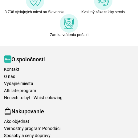
3 736 výdajných miest na Slovensku
Kvalitný zákaznícky servis
Záruka vrátenia peňazí
O spoločnosti
Kontakt
O nás
Výdajné miesta
Affiliate program
Nenech to být - Whistleblowing
Nakupovanie
Ako objednať
Vernostný program Pohodáci
Spôsoby a ceny dopravy