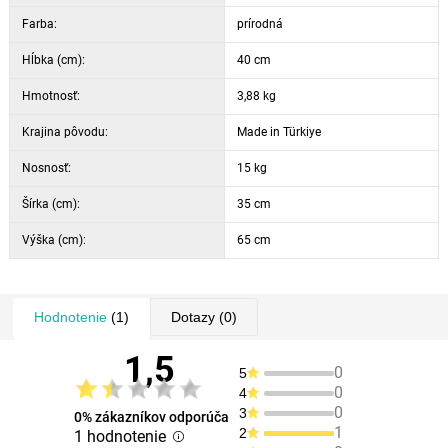
Farba:
prírodná
Hĺbka (cm):
40 cm
Hmotnosť:
3,88 kg
Krajina pôvodu:
Made in Türkiye
Nosnosť:
15 kg
Šírka (cm):
35 cm
Výška (cm):
65 cm
Hodnotenie
(1)
Dotazy
(0)
1,5
0
5
0
4
0
3
0% zákazníkov odporúča
1
2
1 hodnotenie