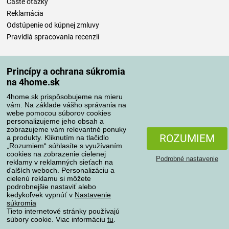
Časté otázky
Reklamácia
Odstúpenie od kúpnej zmluvy
Pravidlá spracovania recenzií
Spôsoby dopravy
Princípy a ochrana súkromia
na 4home.sk
4home.sk prispôsobujeme na mieru
Spôsoby platby
vám. Na základe vášho správania na
webe pomocou súborov cookies
personalizujeme jeho obsah a
zobrazujeme vám relevantné ponuky
Spoľahlivý obchod
ROZUMIEM
a produkty. Kliknutím na tlačidlo
„Rozumiem“ súhlasíte s využívaním
cookies na zobrazenie cielenej
Podrobné nastavenie
reklamy v reklamných sieťach na
ďalších weboch. Personalizáciu a
cielenú reklamu si môžete
podrobnejšie nastaviť alebo
kedykoľvek vypnúť v
Nastavenie
súkromia
Tieto internetové stránky používajú
súbory cookie. Viac informáciu
tu
.