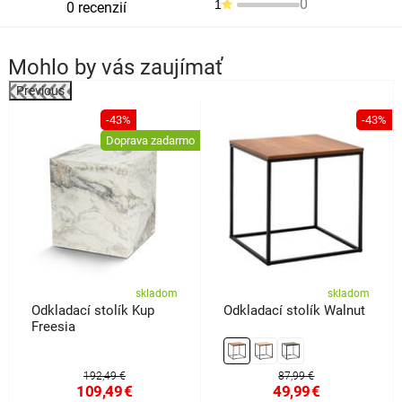
0
1
0 recenzií
Mohlo by vás zaujímať
Previous
%
-43%
-43%
Doprava zadarmo
skladom
skladom
Odkladací stolík Kup
Odkladací stolík Walnut
Freesia
192,49 €
87,99 €
109,49
€
49,99
€