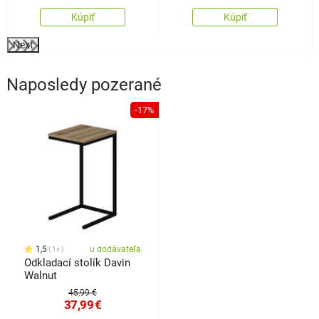
Kúpiť
Kúpiť
Next
Naposledy pozerané
-17%
1,5
u dodávateľa
1x
Odkladací stolík Davin
Walnut
45,99 €
37,99
€