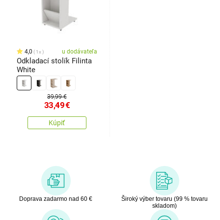
4,0
u dodávateľa
1x
Odkladací stolík Filinta
White
39,99 €
33,49
€
Kúpiť
Doprava zadarmo nad 60 €
Široký výber tovaru (99 % tovaru
skladom)