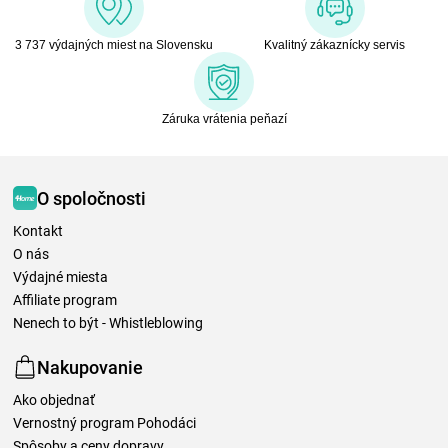
3 737 výdajných miest na Slovensku
Kvalitný zákaznícky servis
Záruka vrátenia peňazí
O spoločnosti
Kontakt
O nás
Výdajné miesta
Affiliate program
Nenech to být - Whistleblowing
Nakupovanie
Ako objednať
Vernostný program Pohodáci
Spôsoby a ceny dopravy