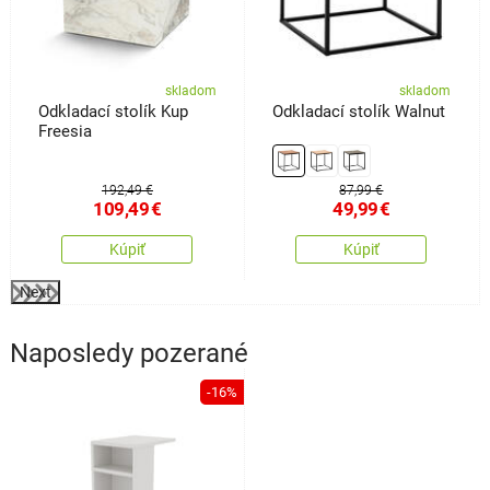
skladom
skladom
Odkladací stolík Kup
Odkladací stolík Walnut
Freesia
192,49 €
87,99 €
109,49
€
49,99
€
Kúpiť
Kúpiť
Next
Naposledy pozerané
-16%