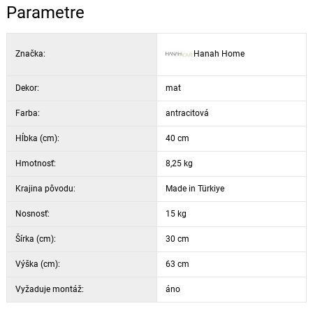
Parametre
Farba: antracitová
Nohy: na kolieskach (antracitové vyhotovenie)
Značka:
Hanah Home
Dekor:
mat
Farba:
antracitová
Hĺbka (cm):
40 cm
Hmotnosť:
8,25 kg
Krajina pôvodu:
Made in Türkiye
Nosnosť:
15 kg
Šírka (cm):
30 cm
Výška (cm):
63 cm
Vyžaduje montáž:
áno