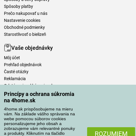
Spôsoby platby
Prečo nakupovať u nás
Nastavenie cookies
Obchodné podmienky
Starostlivosť o bielizeň
Vaše objednávky
Môj účet
Prehľad objednávok
Časté otázky
Reklamácia
Odstúpenie od kúpnej zmluvy
Pravidlá spracovania recenzií
Princípy a ochrana súkromia
na 4home.sk
Spôsoby dopravy
4home.sk prispôsobujeme na mieru
vám. Na základe vášho správania na
webe pomocou súborov cookies
personalizujeme jeho obsah a
zobrazujeme vám relevantné ponuky
Spôsoby platby
ROZUMIEM
a produkty. Kliknutím na tlačidlo