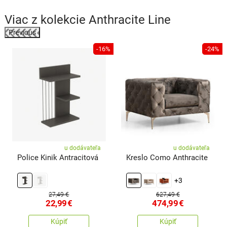
Viac z kolekcie
Anthracite Line
Previous
-16%
-24%
o
u dodávateľa
u dodávateľa
Police Kinik Antracitová
Kreslo Como Anthracite
+3
27,49 €
627,49 €
22,99
€
474,99
€
Kúpiť
Kúpiť