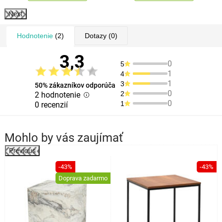
Next
Hodnotenie
(2)
Dotazy
(0)
3,3
0
5
1
4
1
3
50% zákazníkov odporúča
0
2
2 hodnotenie
0
1
0 recenzií
Mohlo by vás zaujímať
Previous
%
-43%
-43%
Doprava zadarmo