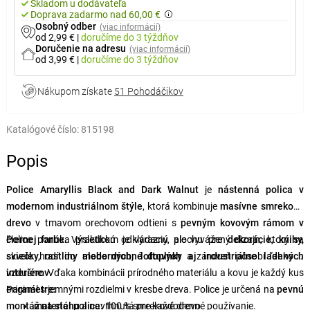
Skladom u dodávateľa
Doprava zadarmo nad 60,00 €
Osobný odber
(viac informácií)
od 2,99 €
|
doručíme
do 3 týždňov
Doručenie na adresu
(viac informácií)
od 3,99 €
|
doručíme
do 3 týždňov
Nákupom získate
51 Pohodáčikov
Katalógové číslo:
815198
Popis
Police Amaryllis Black and Dark Walnut
je
nástenná polica v
modernom industriálnom štýle
, ktorá kombinuje
masívne smrekové
drevo
v tmavom orechovom odtieni s
pevným kovovým rámom v
čiernej farbe
Police ponúka praktickú odkladaciu plochu pre
. Výsledkom je výrazný, ale vyvážený dizajn, ktorý sa
dekorácie, knihy,
skvele hodí do
sviečky, rastliny alebo drobné doplnky
moderných, loftových aj industriálne ladených
a zároveň pôsobí ľahko a
interiérov
vzdušne. Vďaka kombinácii prírodného materiálu a kovu je každý kus
.
originál s jemnými rozdielmi v kresbe dreva. Police je určená na
Parametre:
pevnú
montáž na stenu
materiál police:
a navrhnutá pre každodenné používanie.
100 % smrekové drevo