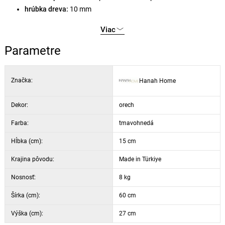
hrúbka dreva:
10 mm
materiál rámu:
100 % kov
Viac
hrúbka kovu:
1,5 mm
farba:
čierna / tmavý orech
Parametre
šírka:
60 cm
výška:
27 cm
Značka:
Hanah Home
hĺbka:
15 cm
Dekor:
orech
Farba:
tmavohnedá
Hĺbka (cm):
15 cm
Krajina pôvodu:
Made in Türkiye
Nosnosť:
8 kg
Šírka (cm):
60 cm
Výška (cm):
27 cm