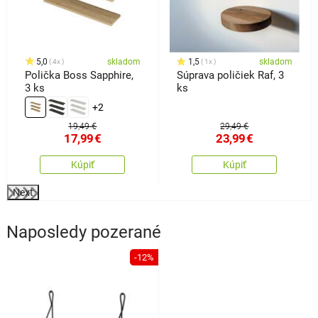
5,0
skladom
1,5
skladom
4x
1x
Polička Boss Sapphire,
Súprava poličiek Raf, 3
3 ks
ks
+2
19,49 €
29,49 €
17,99
€
23,99
€
Kúpiť
Kúpiť
Next
Naposledy pozerané
-12%