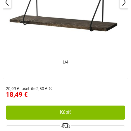
1/4
20,99 €
ušetríte 2,50 €
18,49 €
Kúpiť