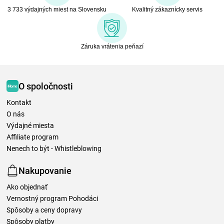
3 733 výdajných miest na Slovensku
Kvalitný zákaznícky servis
Záruka vrátenia peňazí
O spoločnosti
Kontakt
O nás
Výdajné miesta
Affiliate program
Nenech to být - Whistleblowing
Nakupovanie
Ako objednať
Vernostný program Pohodáci
Spôsoby a ceny dopravy
Spôsoby platby