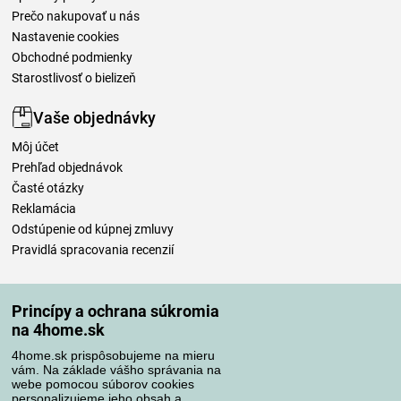
Prečo nakupovať u nás
Nastavenie cookies
Obchodné podmienky
Starostlivosť o bielizeň
Vaše objednávky
Môj účet
Prehľad objednávok
Časté otázky
Reklamácia
Odstúpenie od kúpnej zmluvy
Pravidlá spracovania recenzií
Spôsoby dopravy
Princípy a ochrana súkromia
na 4home.sk
4home.sk prispôsobujeme na mieru
Spôsoby platby
vám. Na základe vášho správania na
webe pomocou súborov cookies
personalizujeme jeho obsah a