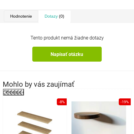
Hodnotenie
Dotazy
(0)
Tento produkt nemá žiadne dotazy
Napísať otázku
Mohlo by vás zaujímať
Previous
%
-8%
-19%