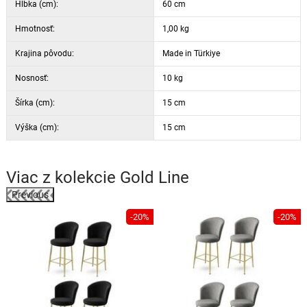
Hĺbka (cm):
60 cm
Hmotnosť:
1,00 kg
Krajina pôvodu:
Made in Türkiye
Nosnosť:
10 kg
Šírka (cm):
15 cm
Výška (cm):
15 cm
Viac z kolekcie
Gold Line
Previous
%
-20%
-20%