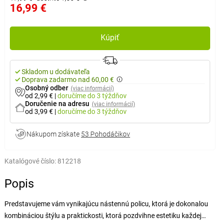
16,99 €
Kúpiť
Skladom u dodávateľa
Doprava zadarmo nad 60,00 €
Osobný odber
(viac informácií)
od 2,99 €
|
doručíme
do 3 týždňov
Doručenie na adresu
(viac informácií)
od 3,99 €
|
doručíme
do 3 týždňov
Nákupom získate
53 Pohodáčikov
Katalógové číslo:
812218
Popis
Predstavujeme vám vynikajúcu nástennú policu, ktorá je dokonalou
kombináciou štýlu a praktickosti, ktorá pozdvihne estetiku každej