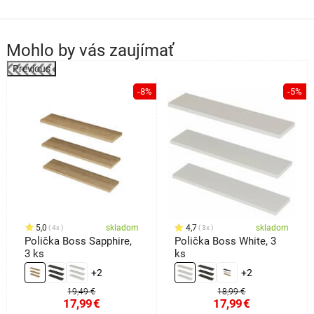
Mohlo by vás zaujímať
Previous
%
-8%
-5%
5,0
skladom
4,7
skladom
4x
3x
Polička Boss Sapphire,
Polička Boss White, 3
3 ks
ks
+2
+2
19,49 €
18,99 €
17,99
€
17,99
€