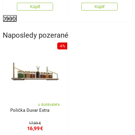
Kúpiť
Kúpiť
Next
Naposledy pozerané
-6%
u dodávateľa
Polička Duvar Extra
17,99 €
16,99
€