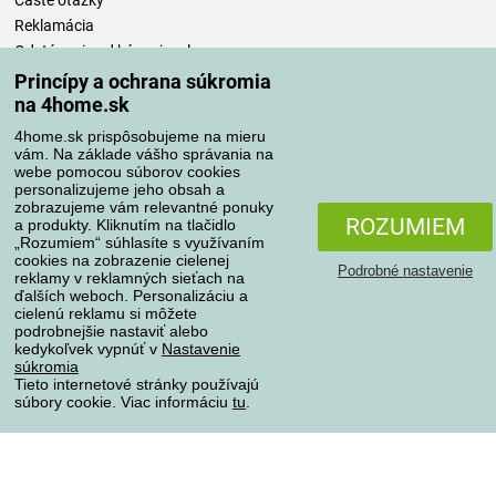
Časté otázky
Reklamácia
Odstúpenie od kúpnej zmluvy
Pravidlá spracovania recenzií
Princípy a ochrana súkromia
na 4home.sk
Spôsoby dopravy
4home.sk prispôsobujeme na mieru
vám. Na základe vášho správania na
webe pomocou súborov cookies
personalizujeme jeho obsah a
zobrazujeme vám relevantné ponuky
Spôsoby platby
ROZUMIEM
a produkty. Kliknutím na tlačidlo
„Rozumiem“ súhlasíte s využívaním
cookies na zobrazenie cielenej
Podrobné nastavenie
reklamy v reklamných sieťach na
Spoľahlivý obchod
ďalších weboch. Personalizáciu a
cielenú reklamu si môžete
podrobnejšie nastaviť alebo
kedykoľvek vypnúť v
Nastavenie
súkromia
Tieto internetové stránky používajú
súbory cookie. Viac informáciu
tu
.