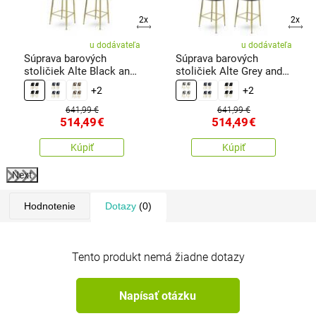
2x
2x
u dodávateľa
u dodávateľa
Súprava barových
Súprava barových
stoličiek Alte Black and
stoličiek Alte Grey and
Gold, 4 ks
Gold, 4 ks
+2
+2
641,99 €
641,99 €
514,49
€
514,49
€
Kúpiť
Kúpiť
Next
Hodnotenie
Dotazy
(0)
Tento produkt nemá žiadne dotazy
Napísať otázku