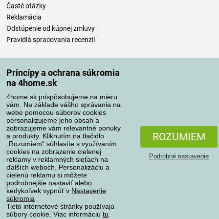
Časté otázky
Reklamácia
Odstúpenie od kúpnej zmluvy
Pravidlá spracovania recenzií
Spôsoby dopravy
Princípy a ochrana súkromia
na 4home.sk
4home.sk prispôsobujeme na mieru
Spôsoby platby
vám. Na základe vášho správania na
webe pomocou súborov cookies
personalizujeme jeho obsah a
zobrazujeme vám relevantné ponuky
Spoľahlivý obchod
ROZUMIEM
a produkty. Kliknutím na tlačidlo
„Rozumiem“ súhlasíte s využívaním
cookies na zobrazenie cielenej
Podrobné nastavenie
reklamy v reklamných sieťach na
ďalších weboch. Personalizáciu a
cielenú reklamu si môžete
podrobnejšie nastaviť alebo
kedykoľvek vypnúť v
Nastavenie
súkromia
Tieto internetové stránky používajú
súbory cookie. Viac informáciu
tu
.