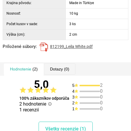
Krajina pôvodu:
Made in Türkiye
Nosnosť:
10 kg
Počet kusov v sade:
3 ks
Výška (cm):
2 cm
Priložené súbory:
812199_Leila White.pdf
Hodnotenie
(2)
Dotazy
(0)
5,0
2
5
0
4
0
3
100% zákazníkov odporúča
0
2
2 hodnotenie
0
1
1 recenzií
Všetky recenzie (1)