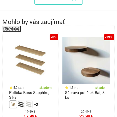
Mohlo by vás zaujímať
Previous
%
-8%
-19%
5,0
skladom
1,5
skladom
4x
1x
Polička Boss Sapphire,
Súprava poličiek Raf, 3
3 ks
ks
+2
19,49 €
29,49 €
17,99
€
23,99
€