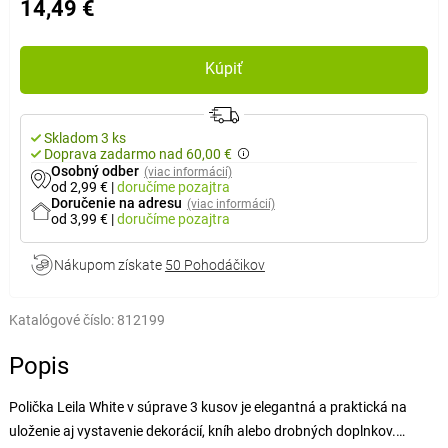
14,49 €
Kúpiť
Skladom 3 ks
Doprava zadarmo nad 60,00 €
Osobný odber
(viac informácií)
od 2,99 €
|
doručíme
pozajtra
Doručenie na adresu
(viac informácií)
od 3,99 €
|
doručíme
pozajtra
Nákupom získate
50 Pohodáčikov
Katalógové číslo:
812199
Popis
Polička Leila White v súprave 3 kusov je elegantná a praktická na
uloženie aj vystavenie dekorácií, kníh alebo drobných doplnkov.