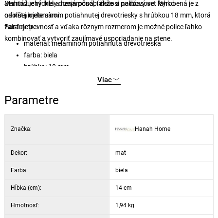
Jednoduchý biely dizajn pôsobí čisto a nadčasovo. Vyrobená je z
Montáž je rýchla a nenáročná, takže si policový set ľahko
odolnej melamínom potiahnutej drevotriesky s hrúbkou 18 mm, ktorá
nainštalujete sami.
zaisťuje pevnosť a vďaka rôznym rozmerom je možné police ľahko
Parametre:
kombinovať a vytvoriť zaujímavé usporiadanie na stene.
materiál: melamínom potiahnutá drevotrieska
farba: biela
hrúbka: 18 mm
rozmery: 50 x 14 x 2 cm, 40 x 14 x 2 cm, 30 x 14 x 2 cm (š x h x
Viac
v)
Parametre
v balení: 3 ks
Značka:
Hanah Home
Dekor:
mat
Farba:
biela
Hĺbka (cm):
14 cm
Hmotnosť:
1,94 kg