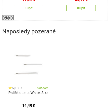
Kúpiť
Kúpiť
Next
Naposledy pozerané
5,0
skladom
2x
Polička Leila White, 3 ks
14,49
€