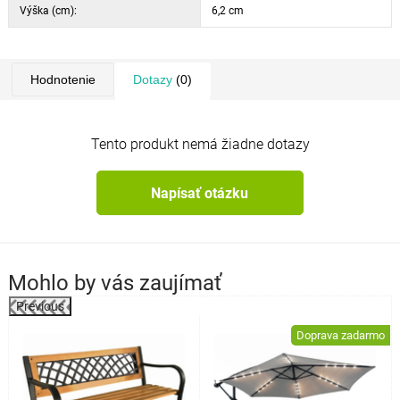
Výška (cm):
6,2 cm
Hodnotenie
Dotazy
(0)
Tento produkt nemá žiadne dotazy
Napísať otázku
Mohlo by vás zaujímať
Previous
%
Doprava zadarmo