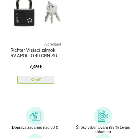
vypredané
Richter Visiaci zámok
RV.APOLLO.40.CRN.SU1​,
čierna
7,49
€
Kúpiť
Doprava zadarmo nad 60 €
Široký výber tovaru (99 % tovaru
skladom)