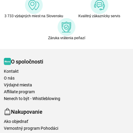
3 733 výdajných miest na Slovensku
Kvalitný zákaznícky servis
Záruka vrátenia peňazí
O spoločnosti
Kontakt
O nás
Výdajné miesta
Affiliate program
Nenech to být - Whistleblowing
Nakupovanie
Ako objednať
Vernostný program Pohodáci