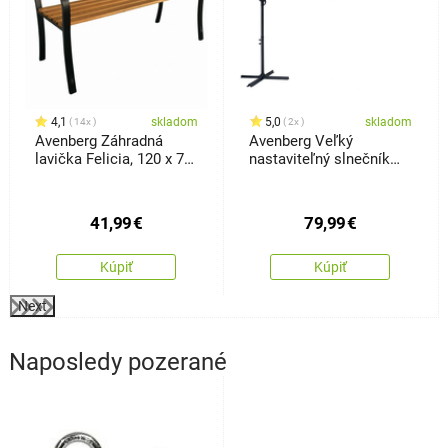
4,1
skladom
5,0
skladom
14x
2x
Avenberg Záhradná
Avenberg Veľký
lavička Felicia, 120 x 74
nastaviteľný slnečník
x 50 cm
Sunny LED300, sivý
41,99
€
79,99
€
Kúpiť
Kúpiť
Next
Naposledy pozerané