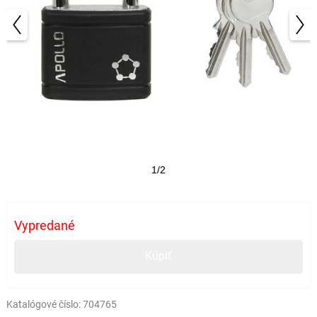
1/2
Vypredané
Kúpiť
Katalógové číslo:
704765