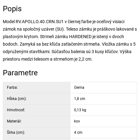
Popis
Model RV.APOLLO.40.CRN.SU1 v čiernej farbe je oceľový visiaci
zámok na spoločný uzáver (SU). Teleso zámku je práškovo lakované s
plastovým krytom. Strmeň zámku HARDENED je istený v dvoch
bodoch. Zamyká sa bez kľúča zatlačením strmeňa. Vložka zámku s 5
odpruženými stavítkami. Súčasťou balenia sú 3 kusy kľúčov. Výška
priestoru medzi telesom a strmeňom je 2,2 cm.
Parametre
Farba:
čierna
Hĺbka (cm):
1,8 cm
Hmotnosť:
0,13 kg
Materiál:
kov
Šírka (cm):
4 cm