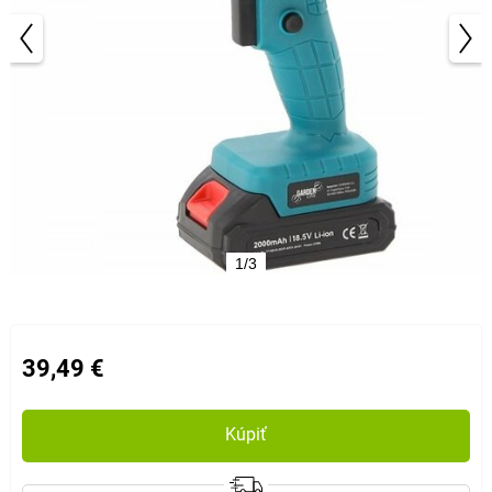
1/3
39,49 €
Kúpiť