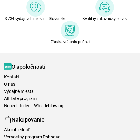
3 734 výdajných miest na Slovensku
Kvalitný zákaznícky servis
Záruka vrátenia peňazí
O spoločnosti
Kontakt
O nás
Výdajné miesta
Affiliate program
Nenech to být - Whistleblowing
Nakupovanie
Ako objednať
Vernostný program Pohodáci