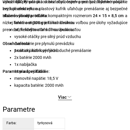
Výkon
umožňujú plynulú prácu bez zbytočných prestojov. Rýchle nabíjanie
800 W
ponúka dostatočnú rezervu pre každodenné použitie
bez kolísania výkonu.
zvyšuje efektivitu a plastový kufrík uľahčuje prenášanie aj bezpečné
uloženie náradia. Vďaka kompaktným rozmerom
Hlavné výhody produktu:
24 × 15 × 8,5 cm
a
nízkej hmotnosti
ľahká a ergonomická konštrukcia
508 g
je fúkač ideálnou voľbou pre úlohy vyžadujúce
presnosť, flexibilitu a ľahkú manipuláciu.
bezkefový motor s dlhou životnosťou
vysoké otáčky pre silný prúd vzduchu
Obsah balenia:
dve batérie pre plynulú prevádzku
praktický kufrík pre jednoduché prenášanie
1x akumulátorový fúkač
2x batérie 2000 mAh
1x nabíjačka
Parametre a špecifikácie:
1x plastový kufrík
menovité napätie: 18,5 V
kapacita batérie: 2000 mAh
vstupné napätie: 21 V
Viac
výkon: 800 W
motor: bezkefový 3820
Parametre
otáčky: 36 000 ot./min
hmotnosť: 0,508 kg
Farba:
tyrkysová
rozmery: 24 × 15 × 8,5 cm