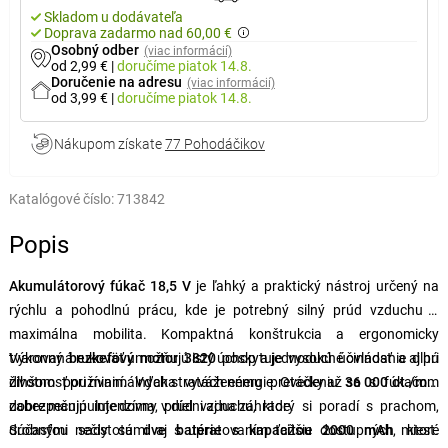
Skladom u dodávateľa
Doprava zadarmo nad 60,00 €
Osobný odber
(viac informácií)
od 2,99 €
|
doručíme
piatok 14.8.
Doručenie na adresu
(viac informácií)
od 3,99 €
|
doručíme
piatok 14.8.
Nákupom získate
77 Pohodáčikov
Katalógové číslo:
713842
Popis
Akumulátorový fúkač 18,5 V
je ľahký a praktický nástroj určený na
rýchlu a pohodlnú prácu, kde je potrebný silný prúd vzduchu a
maximálna mobilita. Kompaktná konštrukcia a ergonomicky
tvarovaná rukoväť umožňujú istý úchop a jednoduché ovládanie aj pri
Výkonný
bezkefový motor 3820
poskytuje vysokú účinnosť a dlhú
dlhšom používaní. Vďaka vyváženému prevedeniu sa s fúkačom
životnosť pri minimálnych stratách energie. Otáčky až
36 000 ot./min
dobre manipuluje doma, v dielni aj na záhrade.
zabezpečujú intenzívny prúd vzduchu, ktorý si poradí s prachom,
drobnými nečistotami aj s upratovaním ťažšie dostupných miest.
Súčasťou sady sú
dve batérie s kapacitou 2000 mAh
, ktoré