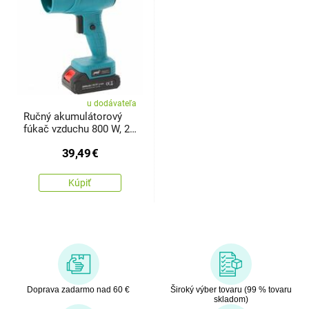
u dodávateľa
Ručný akumulátorový
fúkač vzduchu 800 W, 21
V
39,49
€
Kúpiť
Doprava zadarmo nad 60 €
Široký výber tovaru (99 % tovaru
skladom)