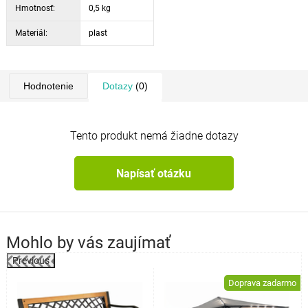
Hmotnosť:
0,5 kg
Materiál:
plast
Hodnotenie
Dotazy
(0)
Tento produkt nemá žiadne dotazy
Napísať otázku
Mohlo by vás zaujímať
Previous
%
Doprava zadarmo