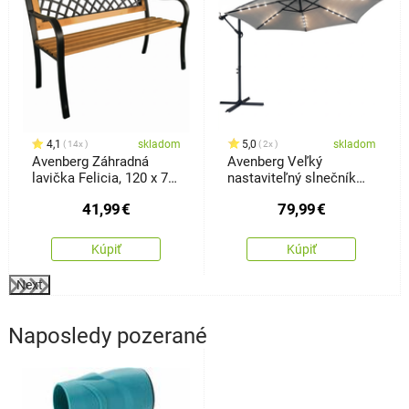
4,1
skladom
5,0
skladom
14x
2x
Avenberg Záhradná
Avenberg Veľký
lavička Felicia, 120 x 74
nastaviteľný slnečník
x 50 cm
Sunny LED300, sivý
41,99
€
79,99
€
Kúpiť
Kúpiť
Next
Naposledy pozerané