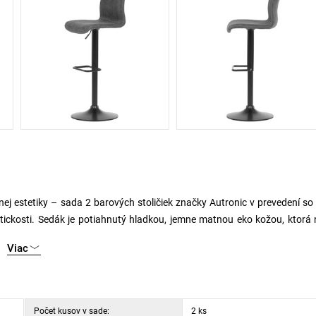
ej estetiky – sada 2 barových stoličiek značky Autronic v prevedení so
tickosti. Sedák je potiahnutý hladkou, jemne matnou eko kožou, ktorá 
 šedé prešívanie na jednolitej ploche sedadla dodáva stoličkám sofisti
Viac
ko zladí s širokou škálou interiérov – od moderných až po rustikálne
v čiernej matnej úprave, zakončenej stabilnou okrúhlou základňou. Tento 
a celku vizuálne čistý a minimalistický dojem. Výškovo nastaviteľné s
Počet kusov v sade:
2 ks