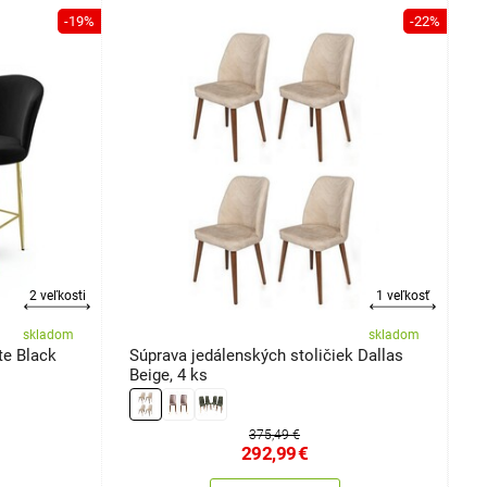
-19%
-22%
2 veľkosti
1 veľkosť
skladom
skladom
te Black
Súprava jedálenských stoličiek Dallas
S
Beige, 4 ks
2
375,49 €
292,99
€