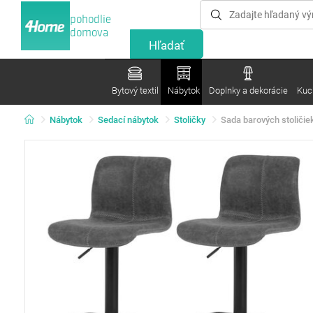
pohodlie
domova
Bytový textil
Nábytok
Doplnky a dekorácie
Kuc
Nábytok
Sedací nábytok
Stoličky
Sada barových stoliči