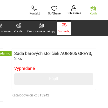
Prihlásenie
Kontakt
Obľúbené
Košík
 zdravie
Pre deti
Cestovanie a nákupy
Výpredaj
Sada barových stoličiek AUB-806 GREY3,
zadarmo
2 ks
Vypredané
Kúpiť
Katalógové číslo:
813242