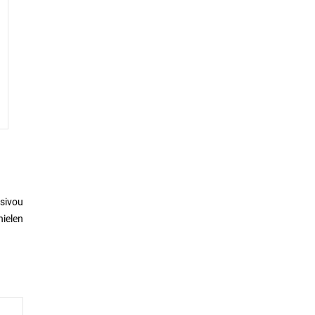
 sivou
nielen
kovaný
 alebo
dizajn
edadlo