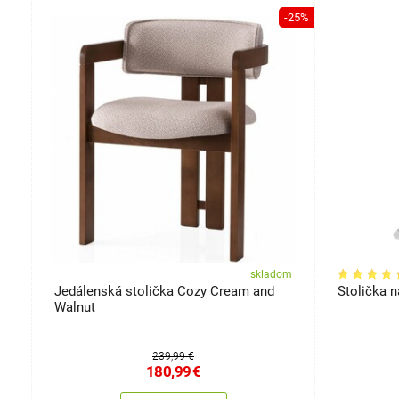
-19%
-25%
om
skladom
Jedálenská stolička Cozy Cream and
Stolička n
Walnut
239,99 €
180,99
€