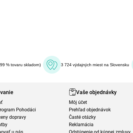
(99 % tovaru skladom)
3 724 výdajných miest na Slovensku
vanie
Vaše objednávky
ať
Môj účet
program Pohodáci
Prehľad objednávok
ceny dopravy
Časté otázky
atby
Reklamácia
povať u nás
Odstúpenie od kúpnej zmluvy