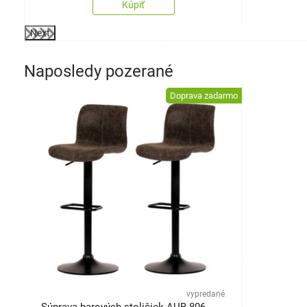
Kúpiť
Next
Naposledy pozerané
Doprava zadarmo
vypredané