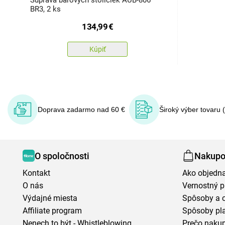
Súprava barových stoličiek AUB-806
BR3, 2 ks
134,99
€
Kúpiť
Doprava zadarmo nad 60 €
Široký výber tovaru 
O spoločnosti
Nakupo
Kontakt
Ako objedn
O nás
Vernostný 
Výdajné miesta
Spôsoby a 
Affiliate program
Spôsoby pl
Nenech to být - Whistleblowing
Prečo naku