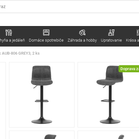
hyňa a jedáleň
Domáce spotrebiče
Záhrada a hobby
Upratovanie
Krása a
ek AUB-806 GREY3, 2 ks
Doprava 