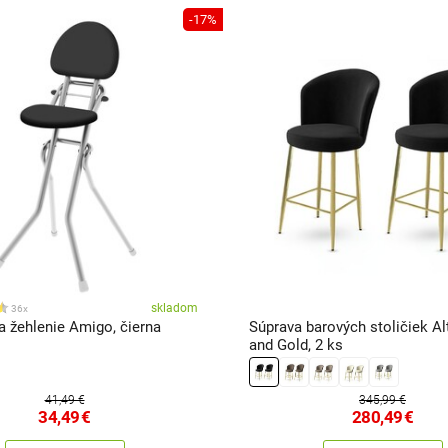
-17%
skladom
36x
a žehlenie Amigo, čierna
Súprava barových stoličiek Al
and Gold, 2 ks
41,49 €
345,99 €
34,49
€
280,49
€