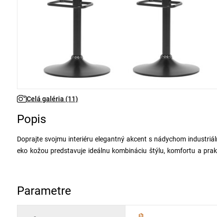
Celá galéria (11)
Popis
Doprajte svojmu interiéru elegantný akcent s nádychom industriáln
eko kožou predstavuje ideálnu kombináciu štýlu, komfortu a prak
pôsobí luxusným dojmom, ale zároveň sa ľahko udržiava. Diskrétne
vzhľad bez zbytočných ozdôb. Teplý šedý odtieň čalúnenia sa ľah
industriálne ladené priestory.
Parametre
Konštrukcia stoličiek je založená na pevnej stredovej nohe z kovu 
nielenže zaisťuje spoľahlivú oporu pri sedení, ale zároveň dodáv