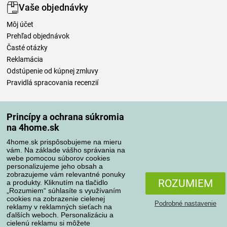
Vaše objednávky
Môj účet
Prehľad objednávok
Časté otázky
Reklamácia
Odstúpenie od kúpnej zmluvy
Pravidlá spracovania recenzií
Spôsoby dopravy
Princípy a ochrana súkromia
na 4home.sk
4home.sk prispôsobujeme na mieru
Spôsoby platby
vám. Na základe vášho správania na
webe pomocou súborov cookies
personalizujeme jeho obsah a
zobrazujeme vám relevantné ponuky
Spoľahlivý obchod
ROZUMIEM
a produkty. Kliknutím na tlačidlo
„Rozumiem“ súhlasíte s využívaním
cookies na zobrazenie cielenej
Podrobné nastavenie
reklamy v reklamných sieťach na
ďalších weboch. Personalizáciu a
cielenú reklamu si môžete