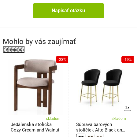
Napísať otázku
Mohlo by vás zaujímať
Previous
%
-23%
-19%
2x
skladom
skladom
Jedálenská stolička
Súprava barových
Cozy Cream and Walnut
stoličiek Alte Black and
Gold, 2 ks