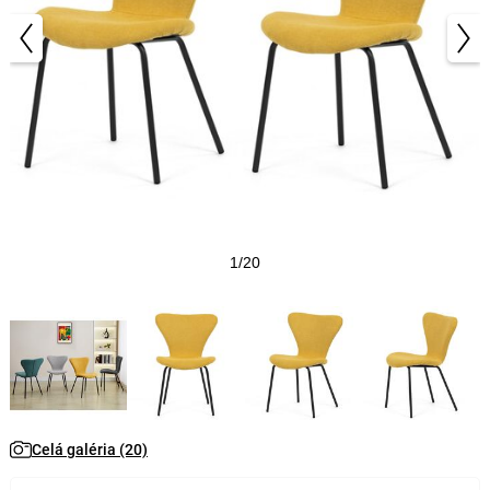
1/20
Celá galéria (20)