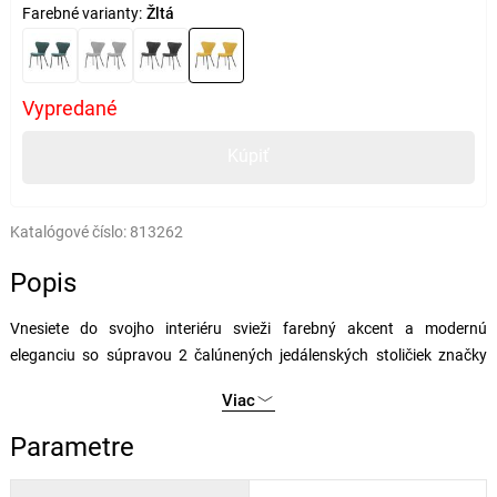
Farebné varianty:
Žltá
Vypredané
Kúpiť
Katalógové číslo:
813262
Popis
Vnesiete do svojho interiéru svieži farebný akcent a modernú
eleganciu so súpravou 2 čalúnených jedálenských stoličiek značky
Autronic. Tieto štýlové stoličky zaujmú na prvý pohľad výrazným
Viac
žltým čalúnením, ktoré v kombinácii s atypickým tvarom sedadla a
operadla pôsobí neotročne a osobitne. Moderný dizajn s jemne
Parametre
zaoblenými líniami dodá priestoru dynamiku a stane sa
nepremietnuteľným prvkom v jedálni, kuchyni aj štýlovo zladenom