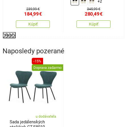
+2
239,99 €
345,99 €
184,99
€
280,49
€
Kúpiť
Kúpiť
Next
Naposledy pozerané
-15%
Doprava zadarmo
u dodávateľa
Sada jedálenských
stoličiek CT-S8010