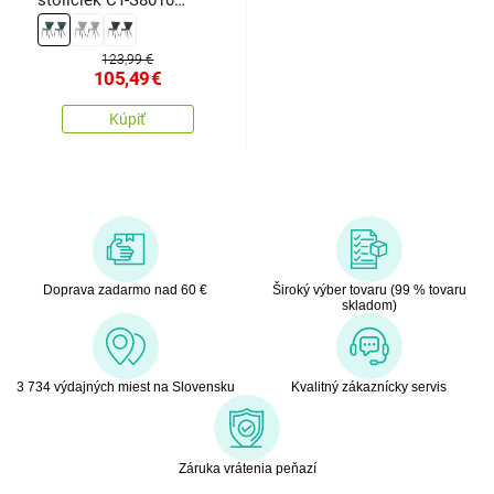
BLUE2, 2 ks
123,99 €
105,49
€
Kúpiť
Doprava zadarmo nad 60 €
Široký výber tovaru (99 % tovaru
skladom)
3 734 výdajných miest na Slovensku
Kvalitný zákaznícky servis
Záruka vrátenia peňazí