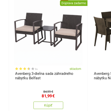
darmo
Doprava zadarmo
om
skladom
3x
Avenberg 3-dielna sada záhradného
Avenberg 
nábytku Belfast
nábytku N
84,99 €
81,99
€
Kúpiť