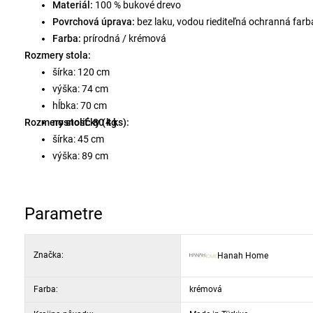
Materiál:
100 % bukové drevo
Povrchová úprava:
bez laku, vodou riediteľná ochranná farb
Farba:
prírodná / krémová
Rozmery stola:
šírka: 120 cm
výška: 74 cm
hĺbka: 70 cm
Rozmery stoličky (4 ks):
nosnosť: 80 kg
šírka: 45 cm
výška: 89 cm
hĺbka: 47 cm
nosnosť: 100 kg / kus
Parametre
Značka:
Hanah Home
Farba:
krémová