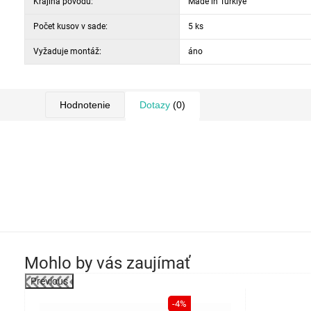
Krajina pôvodu:
Made in Türkiye
Počet kusov v sade:
5 ks
Vyžaduje montáž:
áno
Hodnotenie
Dotazy
(0)
Mohlo by vás zaujímať
Previous
-4%