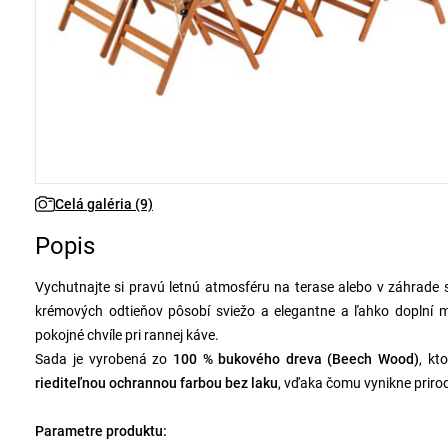
Celá galéria (9)
Popis
Vychutnajte si pravú letnú atmosféru na terase alebo v záhrad
krémových odtieňov pôsobí sviežo a elegantne a ľahko doplní mo
pokojné chvíle pri rannej káve.
Sada je vyrobená zo
100 % bukového dreva (Beech Wood)
, kt
riediteľnou ochrannou farbou bez laku
, vďaka čomu vynikne priro
Parametre produktu: