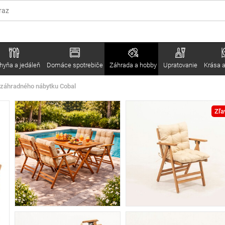
hyňa a jedáleň
Domáce spotrebiče
Záhrada a hobby
Upratovanie
Krása a
záhradného nábytku Cobal
Zľa