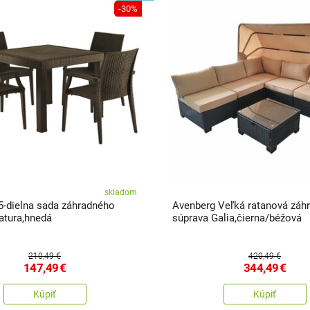
-30%
skladom
5-dielna sada záhradného
Avenberg Veľká ratanová záh
atura,hnedá
súprava Galia,čierna/béžová
210,49 €
420,49 €
147,49
€
344,49
€
Kúpiť
Kúpiť