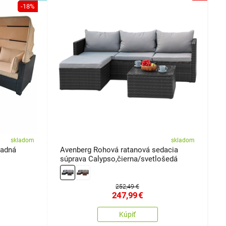
-18%
skladom
skladom
radná
Avenberg Rohová ratanová sedacia
A
súprava Calypso,čierna/svetlošedá
n
252,49 €
247,99
€
Kúpiť