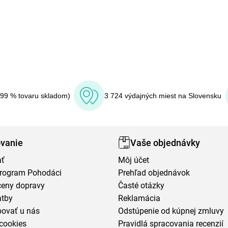
(99 % tovaru skladom)
3 724 výdajných miest na Slovensku
vanie
Vaše objednávky
ať
Môj účet
program Pohodáci
Prehľad objednávok
ceny dopravy
Časté otázky
atby
Reklamácia
povať u nás
Odstúpenie od kúpnej zmluvy
cookies
Pravidlá spracovania recenzií