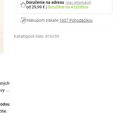
Doručenie na adresu
(viac informácií)
od 29,99 €
|
doručíme
do 4 týždňov
Nákupom získate
1607 Pohodáčikov
Katalógové číslo:
816255
mných
avy aj
vodou
tie.