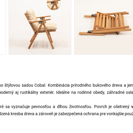
e so štýlovou sadou Cobal. Kombinácia prírodného bukového dreva a je
derný aj rustikálny exteriér. Ideálne na rodinné obedy, záhradné osl
oré sa vyznačuje pevnosťou a dlhou životnosťou. Povrch je ošetrený
dzená kresba dreva a zároveň je zabezpečená ochrana pre vonkajšie použi