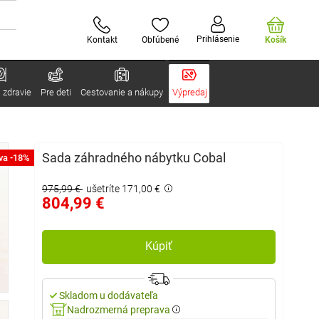
Prihlásenie
Kontakt
Obľúbené
Košík
 zdravie
Pre deti
Cestovanie a nákupy
Výpredaj
Sada záhradného nábytku Cobal
va -18%
975,99 €
ušetríte 171,00 €
804,99 €
Kúpiť
Skladom u dodávateľa
Nadrozmerná preprava