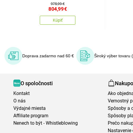
975,99 €
804,99
€
Kúpiť
Doprava zadarmo nad 60 €
Široký výber tovaru 
O spoločnosti
Nakupo
Kontakt
Ako objedn
O nás
Vernostný 
Výdajné miesta
Spôsoby a 
Affiliate program
Spôsoby pl
Nenech to být - Whistleblowing
Prečo naku
Nastavenie 