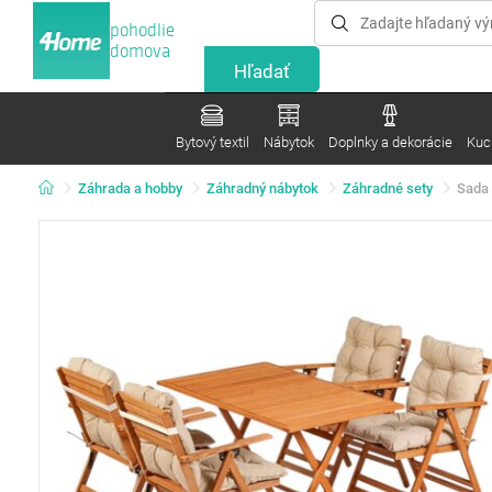
pohodlie
domova
Bytový textil
Nábytok
Doplnky a dekorácie
Kuc
Záhrada a hobby
Záhradný nábytok
Záhradné sety
Sada 