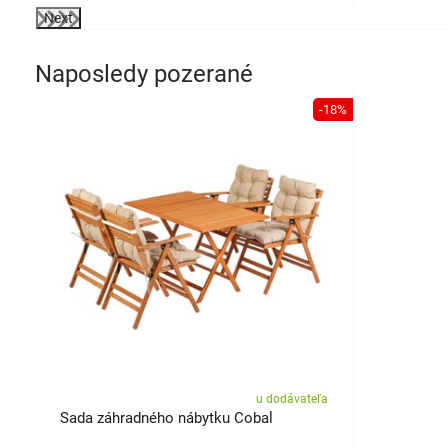
Next
Naposledy pozerané
-18%
u dodávateľa
Sada záhradného nábytku Cobal