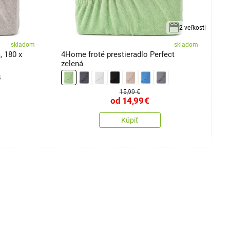
2 veľkosti
skladom
skladom
, 180 x
4Home froté prestieradlo Perfect
4
zelená
2
4
15,99 €
od
14,99
€
Kúpiť