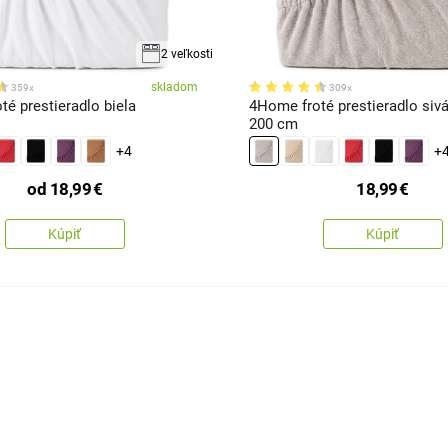
2 veľkosti
skladom
359x
309x
é prestieradlo biela
4Home froté prestieradlo sivá
200 cm
+4
+
od
18,99
€
18,99
€
Kúpiť
Kúpiť