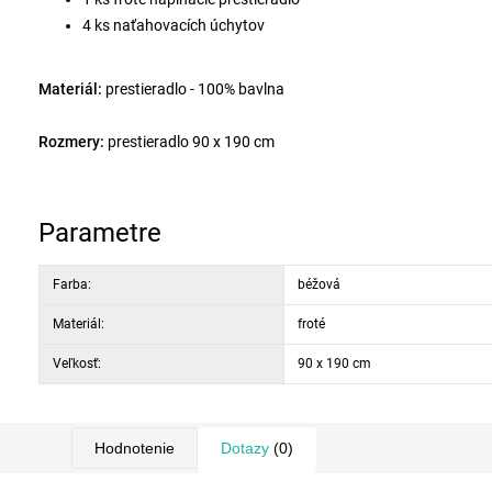
4 ks naťahovacích úchytov
Materiál:
prestieradlo - 100% bavlna
Rozmery:
prestieradlo 90 x 190 cm
Parametre
Farba:
béžová
Materiál:
froté
Veľkosť:
90 x 190 cm
Hodnotenie
Dotazy
(0)