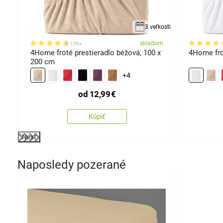
kosti
3 veľkosti
om
skladom
159x
4Home froté prestieradlo béžová, 100 x
4Home frot
200 cm
+4
od
12,99
€
Kúpiť
Next
Naposledy pozerané