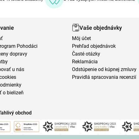
vanie
Vaše objednávky
ať
Môj účet
program Pohodáci
Prehľad objednávok
ceny dopravy
Časté otázky
atby
Reklamácia
povať u nás
Odstúpenie od kúpnej zmluvy
cookies
Pravidlá spracovania recenzií
podmienky
ť o bielizeň
ľahlivý obchod