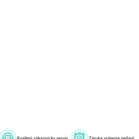
Kvalitný zákaznícky servis
Záruka vrátenia peňazí