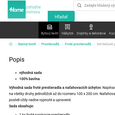
pohodlie
domova
Bytový textil
Nábytok
Doplnky a dekorácie
Kuc
Bytový textil
Prestieradlá
Froté prestieradlá
Set béžové p
Popis
výhodná sada
100% bavlna
Výhodná sada froté prestieradla a naťahovacích úchytov.
Napínaci
na všetky druhy jednolôžok až do rozmeru 100 x 200 cm. Naťahovac
posteli vždy riadne vypnuté a upravené.
Sada obsahuje:
1 ks froté napínacie prestieradlo