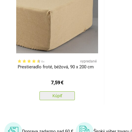
vypredané
6x
Prestieradlo froté, béžová, 90 x 200 cm
7,59
€
Kúpiť
Doprava zadarmo nad 60 €
Široký výber tovaru 