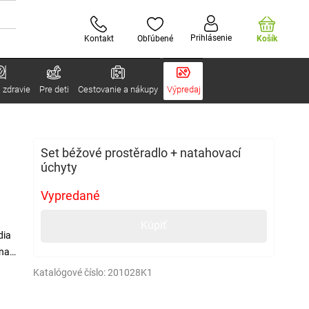
Prihlásenie
Kontakt
Obľúbené
Košík
 zdravie
Pre deti
Cestovanie a nákupy
Výpredaj
Set béžové prostěradlo + natahovací
úchyty
Vypredané
Kúpiť
dia
 na
Katalógové číslo:
201028K1