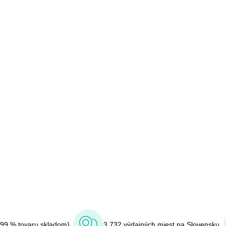
(99 % tovaru skladom)
3 732 výdajných miest na Slovensku