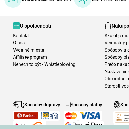
O spoločnosti
Nakupo
Kontakt
Ako objedn
O nás
Vernostný 
Výdajné miesta
Spôsoby a 
Affiliate program
Spôsoby pl
Nenech to být - Whistleblowing
Prečo naku
Nastavenie 
Obchodné 
Starostlivos
Spôsoby dopravy
Spôsoby platby
Spo