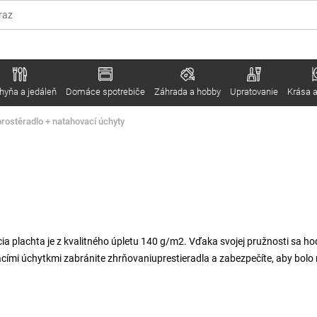
hyňa a jedáleň
Domáce spotrebiče
Záhrada a hobby
Upratovanie
Krása a
rostěradlo + natahovací úchyty
a plachta je z kvalitného úpletu 140 g/m2. Vďaka svojej pružnosti sa ho
ími úchytkmi zabránite zhrňovaniuprestieradla a zabezpečíte, aby bolo