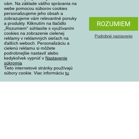
vám. Na základe vášho správania na
webe pomocou súborov cookies
personalizujeme jeho obsah a
zobrazujeme vám relevantné ponuky
Spôsoby platby
ROZUMIEM
a produkty. Kliknutím na tlačidlo
„Rozumiem“ súhlasíte s využívaním
cookies na zobrazenie cielenej
Podrobné nastavenie
reklamy v reklamných sieťach na
Spoľahlivý obchod
ďalších weboch. Personalizáciu a
cielenú reklamu si môžete
podrobnejšie nastaviť alebo
kedykoľvek vypnúť v
Nastavenie
súkromia
Tieto internetové stránky používajú
súbory cookie. Viac informáciu
tu
.
Ochrana osobných údajov
Všetky práva vyhradené © 2004-2026 4home, a.s.