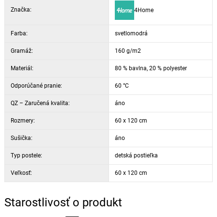
Značka:
4Home
Farba:
svetlomodrá
Gramáž:
160 g/m2
Materiál:
80 % bavlna, 20 % polyester
Odporúčané pranie:
60 °C
QZ – Zaručená kvalita:
áno
Rozmery:
60 x 120 cm
Sušička:
áno
Typ postele:
detská postieľka
Veľkosť:
60 x 120 cm
Starostlivosť o produkt