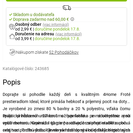
Skladom u dodávateľa
Doprava zadarmo nad 60,00 €
Osobný odber
(viac informácií)
od 2,99 €
|
doručíme
pondelok 17.8.
Doručenie na adresu
(viac informácií)
od 3,99 €
|
doručíme
pondelok 17.8.
Nákupom získate
52 Pohodáčikov
Katalógové číslo:
243685
Popis
Doprajte si pohodlie každý deň s kvalitným 4Home Froté
prestieradlom Ideal, ktoré prináša hebkosť a príjemný pocit na dotyk.
Je vyrobené zo zmesi 80 % bavlny a 20 % polyestru, vďaka čomu
spája prirodzenú mäkkosť s pevnosťou a odolnosťou voči
Praktická hĺbka rohu 27 cm umožňuje ľahké a pevné uchytenie aj na
opotrebovaniu. Gramáž 160 g/m² zaisťuje, že si prestieradlo zachová
vyšší matrac. Napínacia guma po obvode zaisťuje stabilitu počas
svoj tvar po dlhú dobu. Skvele sa hodí do spální, detských izieb aj na
celej noci. Tento výrobok je navyše dostupný v celej škále elegantných