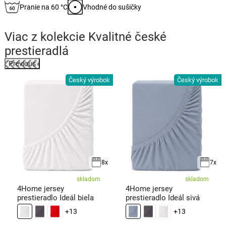
Pranie na 60 °C
Vhodné do sušičky
Viac z kolekcie
Kvalitné české
prestieradlá
Previous
k
Český výrobok
Český výrobok
8x
7x
skladom
skladom
4Home jersey
4Home jersey
prestieradlo Ideál biela
prestieradlo Ideál sivá
+13
+13