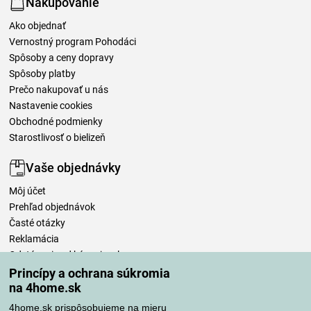
Nakupovanie
Ako objednať
Vernostný program Pohodáci
Spôsoby a ceny dopravy
Spôsoby platby
Prečo nakupovať u nás
Nastavenie cookies
Obchodné podmienky
Starostlivosť o bielizeň
Vaše objednávky
Môj účet
Prehľad objednávok
Časté otázky
Reklamácia
Odstúpenie od kúpnej zmluvy
Pravidlá spracovania recenzií
Princípy a ochrana súkromia
na 4home.sk
Spôsoby dopravy
4home.sk prispôsobujeme na mieru