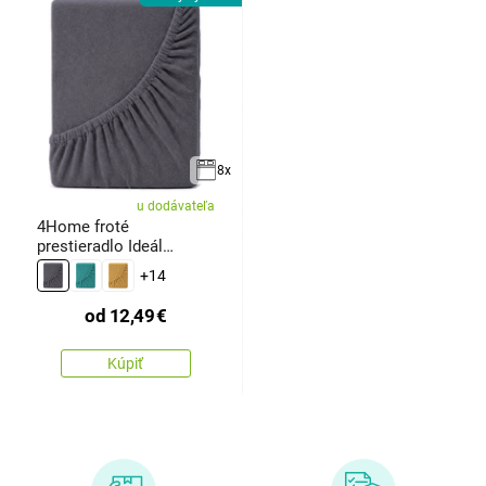
8x
u dodávateľa
4Home froté
prestieradlo Ideál
antracit
+14
od
12,49
€
Kúpiť