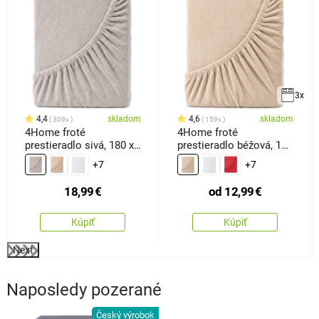
3x
4,4
skladom
4,6
skladom
309x
159x
4Home froté
4Home froté
prestieradlo sivá, 180 x
prestieradlo béžová, 100
200 cm
x 200 cm
+7
+7
18,99
€
od
12,99
€
Kúpiť
Kúpiť
Next
Naposledy pozerané
Český výrobok