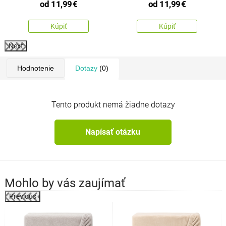
od
11,99
€
od
11,99
€
Kúpiť
Kúpiť
Next
Hodnotenie
Dotazy
(0)
Tento produkt nemá žiadne dotazy
Napísať otázku
Mohlo by vás zaujímať
Previous
k