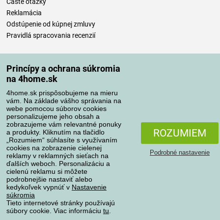
Časté otázky
Reklamácia
Odstúpenie od kúpnej zmluvy
Pravidlá spracovania recenzií
Spôsoby dopravy
Princípy a ochrana súkromia
na 4home.sk
4home.sk prispôsobujeme na mieru
Spôsoby platby
vám. Na základe vášho správania na
webe pomocou súborov cookies
personalizujeme jeho obsah a
zobrazujeme vám relevantné ponuky
Spoľahlivý obchod
ROZUMIEM
a produkty. Kliknutím na tlačidlo
„Rozumiem“ súhlasíte s využívaním
cookies na zobrazenie cielenej
Podrobné nastavenie
reklamy v reklamných sieťach na
ďalších weboch. Personalizáciu a
cielenú reklamu si môžete
podrobnejšie nastaviť alebo
kedykoľvek vypnúť v
Nastavenie
súkromia
Tieto internetové stránky používajú
súbory cookie. Viac informáciu
tu
.