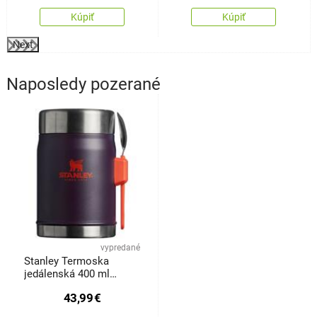
Kúpiť
Kúpiť
Next
Naposledy pozerané
vypredané
Stanley Termoska
jedálenská 400 ml
slyžičkou/vidličkou
43,99
€
Plum