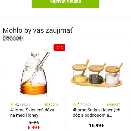
Napísať otázku
Mohlo by vás zaujímať
Previous
%
-24%
4,6
skladom
4,7
skladom
362x
397x
4Home Sklenená dóza
4home Sada sklenených
na med Honey
dóz s podnosom a
lyžičkami Bamboo, 310
8,49 €
16,99
€
ml
6,49
€