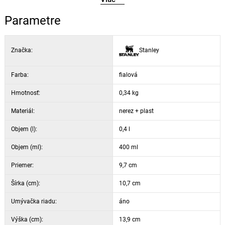
Parametre
Značka:
Stanley
Farba:
fialová
Hmotnosť:
0,34 kg
Materiál:
nerez + plast
Objem (l):
0,4 l
Objem (ml):
400 ml
Priemer:
9,7 cm
Šírka (cm):
10,7 cm
Umývačka riadu:
áno
Výška (cm):
13,9 cm