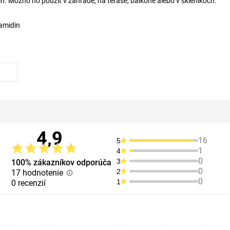
ch. Možno ho použiť v záhrade, na terase, balkóne alebo v skleníkoch.
tamidin
4,9
16
5
1
4
0
3
100% zákazníkov odporúča
0
2
17 hodnotenie
0
1
0 recenzií