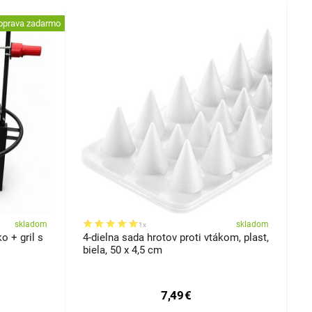
oprava zadarmo
skladom
skladom
1x
o + gril s
4-dielna sada hrotov proti vtákom, plast,
B
biela, 50 x 4,5 cm
b
7,49
€