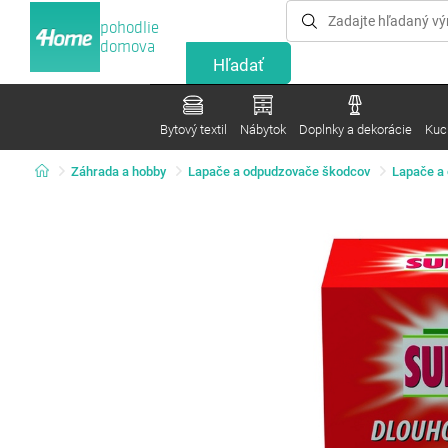
pohodlie
domova
Bytový textil
Nábytok
Doplnky a dekorácie
Kuc
Záhrada a hobby
Lapače a odpudzovače škodcov
Lapače a