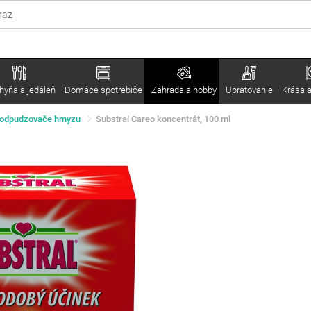
hyňa a jedáleň
Domáce spotrebiče
Záhrada a hobby
Upratovanie
Krása a
 odpudzovače hmyzu
Substral Careo koncentrát, 100 ml