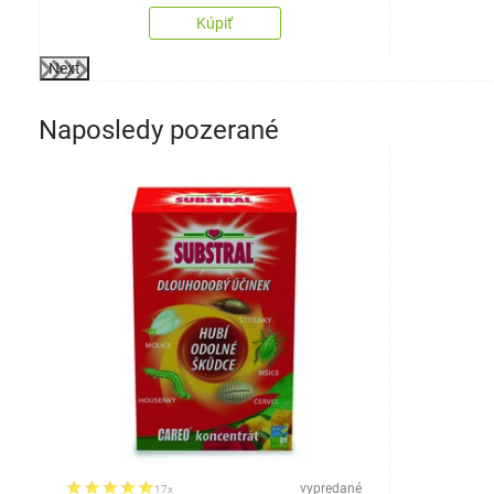
Kúpiť
Next
Naposledy pozerané
vypredané
17x