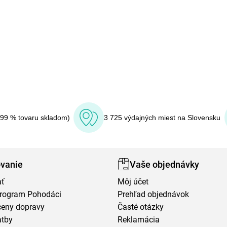
(99 % tovaru skladom)
3 725 výdajných miest na Slovensku
vanie
Vaše objednávky
ať
Môj účet
program Pohodáci
Prehľad objednávok
ceny dopravy
Časté otázky
atby
Reklamácia