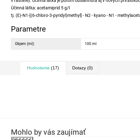
v rastline). Účinná látka je potom obsiahnutá aj v nových prírastko
Účinná látka: acetamiprid 5 g/l
tj. (E)-N1-[(6-chloro-3-pyridyl)methyl] - N2 - kyano - N1 - methylace
Parametre
Objem (ml):
100 ml
Hodnotenie
(17)
Dotazy
(0)
Mohlo by vás zaujímať