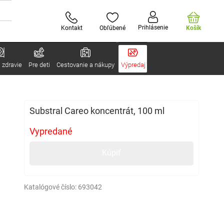
Prihlásenie
Kontakt
Obľúbené
Košík
 zdravie
Pre deti
Cestovanie a nákupy
Výpredaj
Substral Careo koncentrát, 100 ml
Vypredané
Kúpiť
Katalógové číslo:
693042