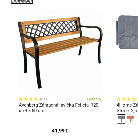
Previous
om
skladom
14x
t,
Avenberg Záhradná lavička Felicia, 120
4Home Záh
x 74 x 50 cm
Stone, 2,5
41,99
€