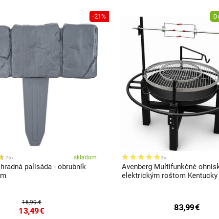
-21%
D
skladom
76x
3x
radná palisáda - obrubník
Avenberg Multifunkčné ohnisk
 m
elektrickým roštom Kentucky
16,99 €
83,99
€
13,49
€