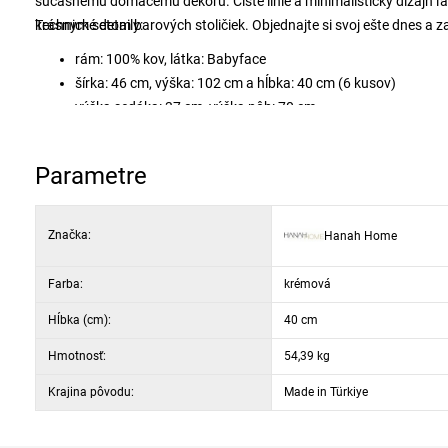
súčasnému domácemu dekoru. Čisté línie a minimalistický dizajn ľa
krásnym setom barových stoličiek. Objednajte si svoj ešte dnes a z
Technické detaily:
rám: 100% kov, látka: Babyface
šírka: 46 cm, výška: 102 cm a hĺbka: 40 cm (6 kusov)
výška sedáka: 37 cm, výška nôh: 70 cm
18 DNS pena na operadlo / 22 DNS pena na sedenie
kovové nohy
Parametre
farba: krémová a biela
Značka:
Hanah Home
Farba:
krémová
Hĺbka (cm):
40 cm
Hmotnosť:
54,39 kg
Krajina pôvodu:
Made in Türkiye