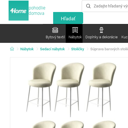
pohodlie
domova
Bytový textil
Nábytok
Doplnky a dekorácie
Kuc
Nábytok
Sedací nábytok
Stoličky
Súprava barových stoli