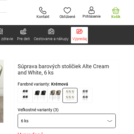
Prihlásenie
Kontakt
Obľúbené
Košík
 zdravie
Pre deti
Cestovanie a nákupy
Výpredaj
Súprava barových stoličiek Alte Cream
and White, 6 ks
Farebné varianty:
Krémová
Veľkostné varianty (3)
6 ks