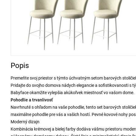
Popis
Premeňte svoj priestor s týmto úchvatným setom barových stoličie
Pridajte do svojho domova nádych elegancie a sofistikovanosti s t
Babyface okamžite vylepšia akúkoľvek miestnosť vo vašom dome.
Pohodlie a trvanlivosť
Navrhnuté s ohľadom na vaše pohodlie, tento set barových stoličie
maximálne pohodlie pre vás a vašich hostí. Pevné kovové nohy posky
Moderný dizajn
Kombinácia krémovej a bielej farby dodáva vášmu priestoru moder