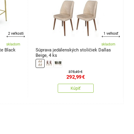
2 veľkosti
1 veľkosť
skladom
skladom
te Black
Súprava jedálenských stoličiek Dallas
S
Beige, 4 ks
2
375,49 €
292,99
€
Kúpiť