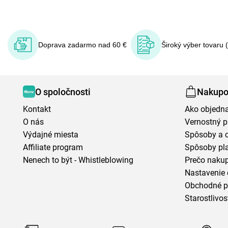
Doprava zadarmo nad 60 €
Široký výber tovaru 
O spoločnosti
Nakupo
Kontakt
Ako objedn
O nás
Vernostný 
Výdajné miesta
Spôsoby a 
Affiliate program
Spôsoby pl
Nenech to být - Whistleblowing
Prečo naku
Nastavenie 
Obchodné 
Starostlivos