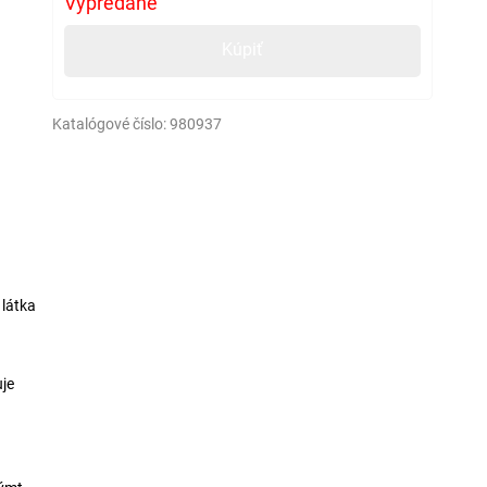
Vypredané
Kúpiť
Katalógové číslo:
980937
 látka
uje