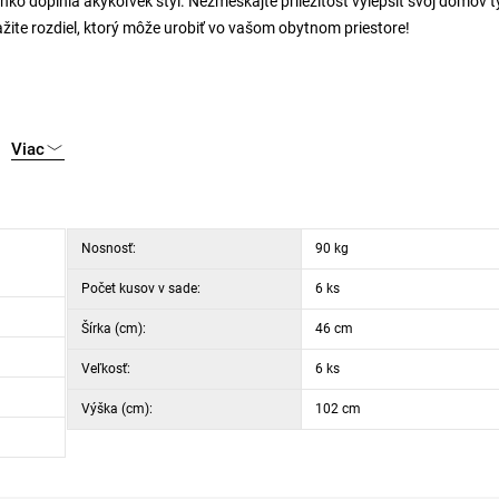
hko doplnia akýkoľvek štýl. Nezmeškajte príležitosť vylepšiť svoj domov 
ažite rozdiel, ktorý môže urobiť vo vašom obytnom priestore!
Viac
Nosnosť:
90 kg
Počet kusov v sade:
6 ks
Šírka (cm):
46 cm
Veľkosť:
6 ks
Výška (cm):
102 cm