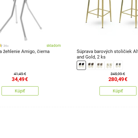
skladom
36x
a žehlenie Amigo, čierna
Súprava barových stoličiek Al
and Gold, 2 ks
41,49 €
345,99 €
34,49
€
280,49
€
Kúpiť
Kúpiť