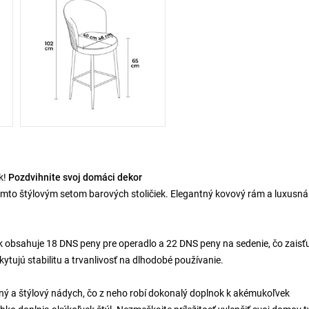
k!
Pozdvihnite svoj domáci dekor
ýmto štýlovým setom barových stoličiek. Elegantný kovový rám a luxusná
k obsahuje 18 DNS peny pre operadlo a 22 DNS peny na sedenie, čo zaisť
tujú stabilitu a trvanlivosť na dlhodobé používanie.
ný a štýlový nádych, čo z neho robí dokonalý doplnok k akémukoľvek