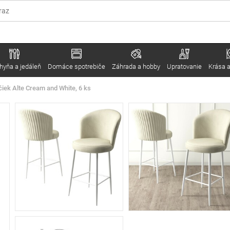
hyňa a jedáleň
Domáce spotrebiče
Záhrada a hobby
Upratovanie
Krása a
čiek Alte Cream and White, 6 ks