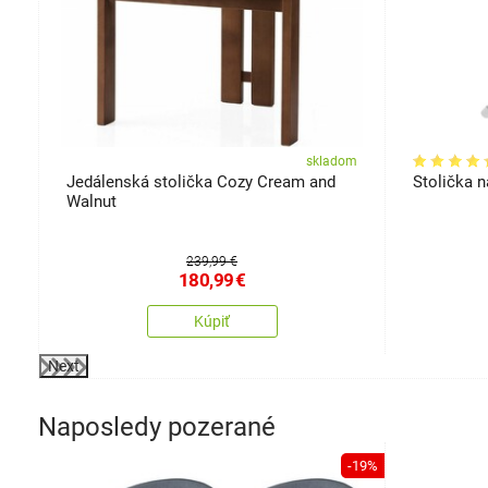
om
skladom
Jedálenská stolička Cozy Cream and
Stolička n
Walnut
239,99 €
180,99
€
Kúpiť
Next
Naposledy pozerané
-19%