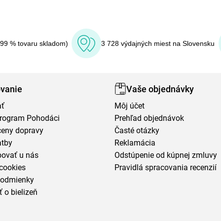
(99 % tovaru skladom)
3 728 výdajných miest na Slovensku
vanie
Vaše objednávky
ať
Môj účet
program Pohodáci
Prehľad objednávok
ceny dopravy
Časté otázky
atby
Reklamácia
povať u nás
Odstúpenie od kúpnej zmluvy
cookies
Pravidlá spracovania recenzií
podmienky
ť o bielizeň