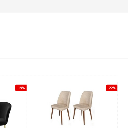
-19%
-22%