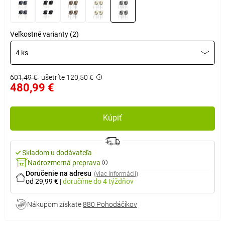
Veľkostné varianty (2)
4 ks
601,49 €
ušetríte 120,50 €
480,99 €
Kúpiť
Skladom u dodávateľa
Nadrozmerná preprava
Doručenie na adresu
(viac informácií)
od 29,99 €
|
doručíme
do 4 týždňov
Nákupom získate
880 Pohodáčikov