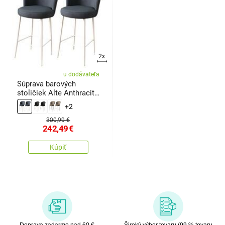
2x
u dodávateľa
Súprava barových
stoličiek Alte Anthracite
and White, 2 ks
+2
300,99 €
242,49
€
Kúpiť
Doprava zadarmo nad 60 €
Široký výber tovaru (99 % tovaru