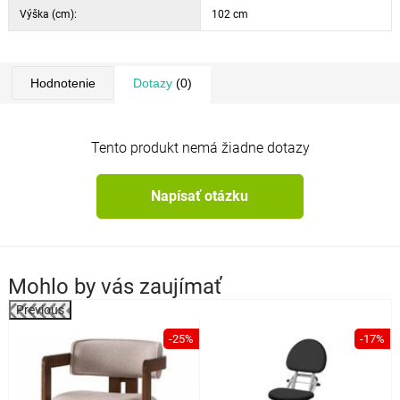
Výška (cm):
102 cm
Hodnotenie
Dotazy
(0)
Tento produkt nemá žiadne dotazy
Napísať otázku
Mohlo by vás zaujímať
Previous
%
-25%
-17%