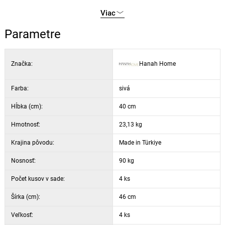
Výška: 102 cm
Viac
Hĺbka: 40 cm (4 kusy)
Parametre
Výška sedáka: 37 cm
Výška nôh: 70 cm
18 DNS pena pre operadlo / 22 DNS pena pre sedák
Značka:
Hanah Home
Kovové nohy
Farba: sivá a biela
Farba:
sivá
Hĺbka (cm):
40 cm
Hmotnosť:
23,13 kg
Krajina pôvodu:
Made in Türkiye
Nosnosť:
90 kg
Počet kusov v sade:
4 ks
Šírka (cm):
46 cm
Veľkosť:
4 ks