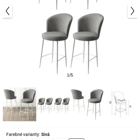
1/5
Farebné varianty:
Sivá