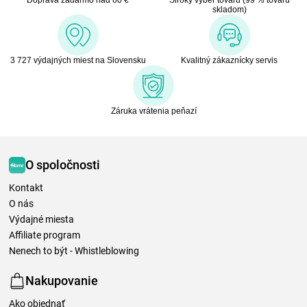
skladom)
3 727 výdajných miest na Slovensku
Kvalitný zákaznícky servis
Záruka vrátenia peňazí
O spoločnosti
Kontakt
O nás
Výdajné miesta
Affiliate program
Nenech to být - Whistleblowing
Nakupovanie
Ako objednať