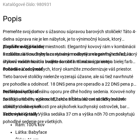
Katalógové číslo:
980931
Popis
Premeňte svoj domov s úžasnou súpravou barových stoličiek! Táto 4-
dielna súprava nie je len nábytok, je to výnimočný kúsok, ktorý
pozdvihne štýl každej miestnosti. Elegantný kovový rám v kombinácii
Zlepšite svoj priestor
s mäkkou látkou Babyface vytvára moderný a elegantný vzhľad, ktorý
Rozlúčte sa s nudným a zastaraným nábytkom a privítajte sviežu a
ohromí vašich hostí a budete sa cítiť hrdí na svoj priestor.
štýlovú modernizáciu svojho domova. Kombinácia sivej a bielej farby
dodáva súčasný nádych, ktorý okamžite zmodernizuje váš priestor.
Pohodlie a odolnosť
Tieto barové stoličky nielenže vyzerajú úžasne, ale sú tiež navrhnuté
pre pohodlie a odolnosť. 18 DNS pena pre operadlo a 22 DNS pena pre
sedák poskytujú ideálnu oporu pre dlhé hodiny sedenia. Kovové nohy
Perfektná veľkosť
zaisťujú stabilitu a pevnosť, takže si tieto barové stoličky môžete
So šírkou 46 cm, výškou 102 cm a hĺbkou 40 cm sú tieto barové
užívať mnoho rokov.
stoličky ideálnej veľkosti pre akýkoľvek kuchynský ostrovček, bar
alebo vysoký stôl. Výška sedáka 37 cm a výška nôh 70 cm poskytujú
Technické detaily:
pohodlné sedenie pre všetkých.
Rám: 100% kov
Látka: Babyface
Šírka: 46 cm