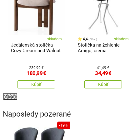
skladom
4,4
skladom
36x
Jedálenská stolička
Stolička na žehlenie
Cozy Cream and Walnut
Amigo, čierna
239,99 €
41,49 €
180,99
€
34,49
€
Kúpiť
Kúpiť
Next
Naposledy pozerané
-19%