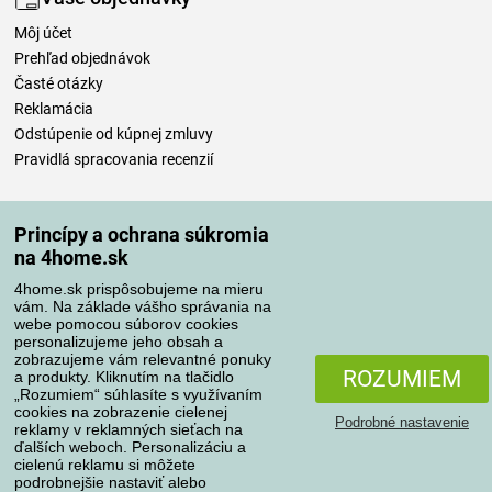
Môj účet
Prehľad objednávok
Časté otázky
Reklamácia
Odstúpenie od kúpnej zmluvy
Pravidlá spracovania recenzií
Spôsoby dopravy
Princípy a ochrana súkromia
na 4home.sk
4home.sk prispôsobujeme na mieru
Spôsoby platby
vám. Na základe vášho správania na
webe pomocou súborov cookies
personalizujeme jeho obsah a
zobrazujeme vám relevantné ponuky
Spoľahlivý obchod
ROZUMIEM
a produkty. Kliknutím na tlačidlo
„Rozumiem“ súhlasíte s využívaním
cookies na zobrazenie cielenej
Podrobné nastavenie
reklamy v reklamných sieťach na
ďalších weboch. Personalizáciu a
cielenú reklamu si môžete
podrobnejšie nastaviť alebo