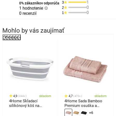
1
3
0% zákazníkov odporúča
0
2
1 hodnotenie
0
1
0 recenzií
Mohlo by vás zaujímať
Previous
4,9
skladom
4,7
skladom
244x
472x
4Home Skladací
4Home Sada Bamboo
silikónový kôš na
Premium osuška a
bielizeň Clean
uterák ružová, 70 x 140
+6
cm, 50 x 100 cm