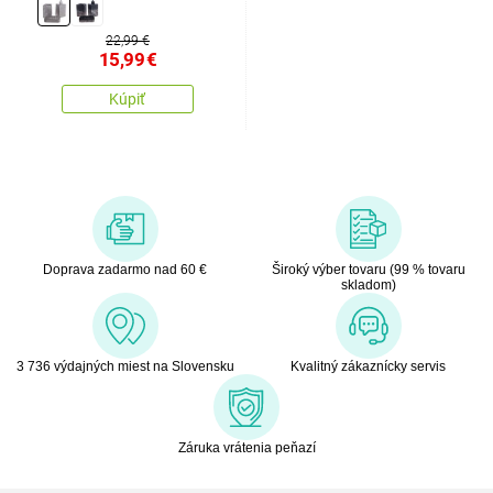
Bain 3 ks, sivá
22,99 €
15,99
€
Kúpiť
Doprava zadarmo nad 60 €
Široký výber tovaru (99 % tovaru
skladom)
3 736 výdajných miest na Slovensku
Kvalitný zákaznícky servis
Záruka vrátenia peňazí