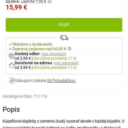
22,99 €
ušetríte 7,00 €
15,99 €
Kúpiť
Skladom u dodávateľa
Doprava zadarmo nad 60,00 €
Osobný odber
(viac informácií)
od 2,99 €
|
doručíme
pondelok 17.8.
Doručenie na adresu
(viac informácií)
od 3,99 €
|
doručíme
pondelok 17.8.
Nákupom získate
56 Pohodáčikov
Katalógové číslo:
711116
Popis
Kúpeľňové doplnky z cementu budú vyzerať skvele v každej kúpeľni. V