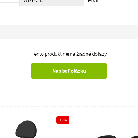
Výška (cm):
94 cm
Tento produkt nemá žiadne dotazy
Napísať otázku
-17%