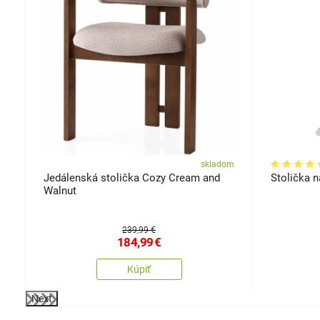
om
skladom
Jedálenská stolička Cozy Cream and
Stolička n
Walnut
239,99 €
184,99
€
Kúpiť
Next