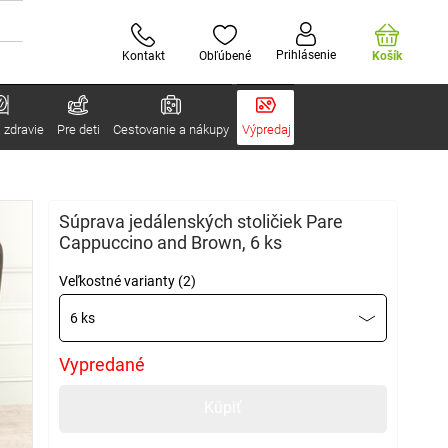
Prihlásenie
Kontakt
Obľúbené
Košík
 zdravie
Pre deti
Cestovanie a nákupy
Výpredaj
Súprava jedálenských stoličiek Pare
Cappuccino and Brown, 6 ks
Veľkostné varianty (2)
6 ks
Vypredané
Kúpiť