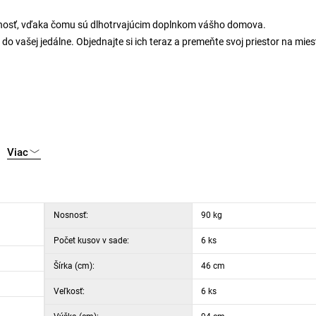
dolnosť, vďaka čomu sú dlhotrvajúcim doplnkom vášho domova.
y do vašej jedálne. Objednajte si ich teraz a premeňte svoj priestor na mies
Viac
Nosnosť:
90 kg
Počet kusov v sade:
6 ks
Šírka (cm):
46 cm
Veľkosť:
6 ks