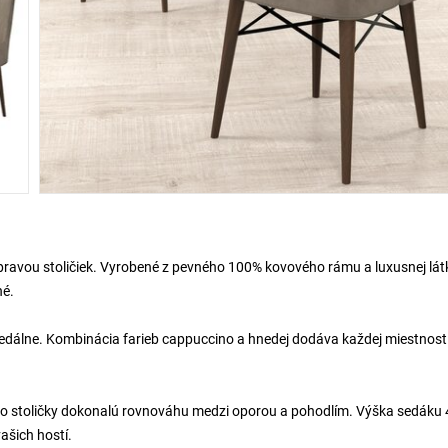
súpravou stoličiek. Vyrobené z pevného 100% kovového rámu a luxusnej lát
né.
 jedálne. Kombinácia farieb cappuccino a hnedej dodáva každej miestnost
to stoličky dokonalú rovnováhu medzi oporou a pohodlím. Výška sedáku 
ašich hostí.