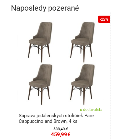
Naposledy pozerané
-22%
u dodávateľa
Súprava jedálenských stoličiek Pare
Cappuccino and Brown, 4 ks
588,49 €
459,99
€