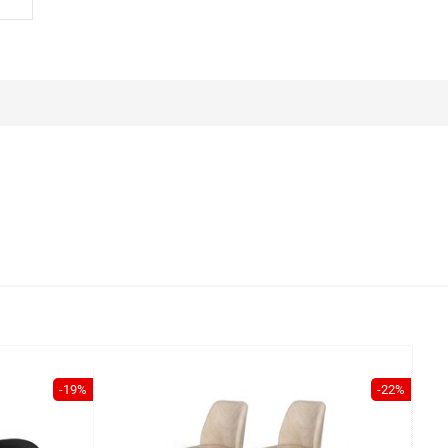
-19%
-22%