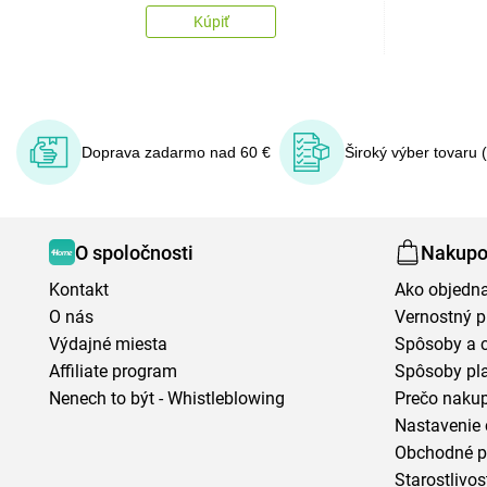
Kúpiť
Doprava zadarmo nad 60 €
Široký výber tovaru 
O spoločnosti
Nakupo
Kontakt
Ako objedn
O nás
Vernostný 
Výdajné miesta
Spôsoby a 
Affiliate program
Spôsoby pl
Nenech to být - Whistleblowing
Prečo naku
Nastavenie 
Obchodné 
Starostlivos