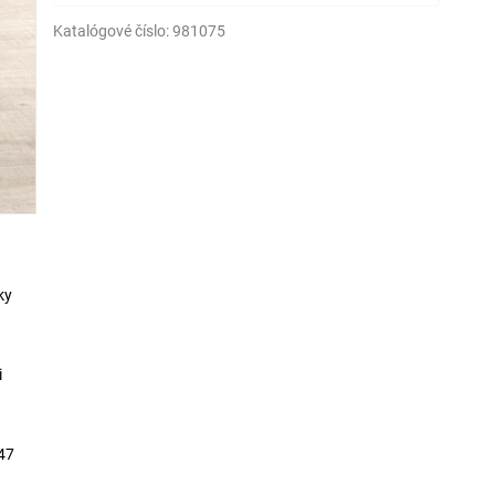
Katalógové číslo:
981075
ky
i
47