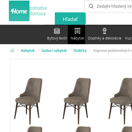
pohodlie
domova
Bytový textil
Nábytok
Doplnky a dekorácie
Kuc
Nábytok
Sedací nábytok
Stoličky
Súprava jedálenských s