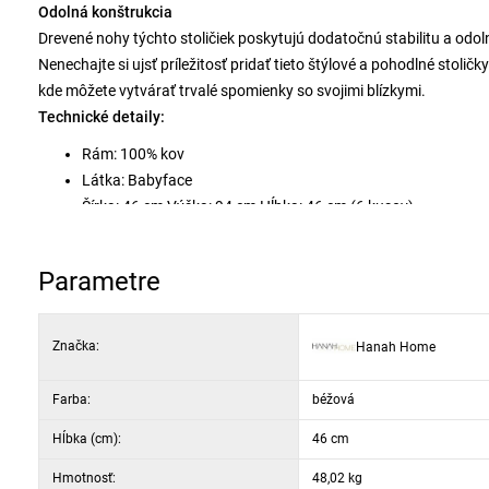
Odolná konštrukcia
Drevené nohy týchto stoličiek poskytujú dodatočnú stabilitu a o
Nenechajte si ujsť príležitosť pridať tieto štýlové a pohodlné stoličk
kde môžete vytvárať trvalé spomienky so svojimi blízkymi.
Technické detaily:
Rám: 100% kov
Látka: Babyface
Šírka: 46 cm Výška: 94 cm Hĺbka: 46 cm (6 kusov)
Výška sedáka: 47 cm
Výška nôh: 43 cm
Parametre
Pena: 18 DNS pre operadlo / 22 DNS pre sedák
Nohy: Drevené
Farba: cappuccino a hnedá
Značka:
Hanah Home
Farba:
béžová
Hĺbka (cm):
46 cm
Hmotnosť:
48,02 kg