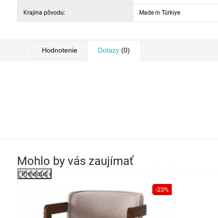
Krajina pôvodu:
Made in Türkiye
Hodnotenie
Dotazy
(0)
Mohlo by vás zaujímať
Previous
-23%
darmo