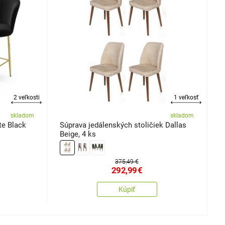
2 veľkosti
1 veľkosť
skladom
skladom
te Black
Súprava jedálenských stoličiek Dallas
S
Beige, 4 ks
Y
375,49 €
292,99
€
Kúpiť