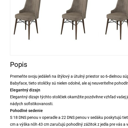
Popis
Premeňte svoju jedáleň na štýlový a útulný priestor so 6-dielnou 
Babyface, tieto stoličky sú nielen odolné, ale aj neuveriteľne pohodl
Elegantný dizajn
Elegantný dizajn týchto stoličiek okamžite pozdvihne vzhľad vašej
nádych sofistikovanosti.
Pohodlné sedenie
S 18 DNS penou v operadle a 22 DNS penou v sedáku poskytujú tie
cm a výška nôh 43 cm zaručujú pohodlný zážitok z jedla pre vás a v