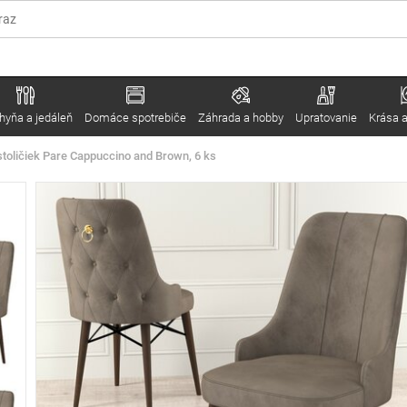
hyňa a jedáleň
Domáce spotrebiče
Záhrada a hobby
Upratovanie
Krása a
toličiek Pare Cappuccino and Brown, 6 ks