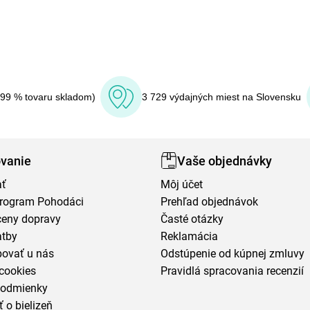
(99 % tovaru skladom)
3 729 výdajných miest na Slovensku
vanie
Vaše objednávky
ať
Môj účet
program Pohodáci
Prehľad objednávok
ceny dopravy
Časté otázky
atby
Reklamácia
povať u nás
Odstúpenie od kúpnej zmluvy
cookies
Pravidlá spracovania recenzií
podmienky
ť o bielizeň