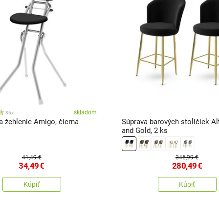
skladom
36x
a žehlenie Amigo, čierna
Súprava barových stoličiek Al
and Gold, 2 ks
41,49 €
345,99 €
34,49
€
280,49
€
Kúpiť
Kúpiť