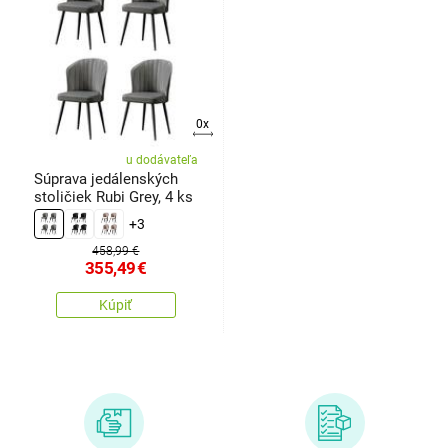
0x
u dodávateľa
Súprava jedálenských
stoličiek Rubi Grey, 4 ks
+3
458,99 €
355,49
€
Kúpiť