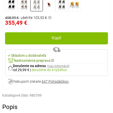
458,99 €
ušetríte 103,50 €
355,49 €
Kúpiť
Skladom u dodávateľa
Nadrozmerná preprava
Doručenie na adresu
(viac informácií)
od 29,99 €
|
doručíme
do 4 týždňov
Nákupom získate
647 Pohodáčikov
Katalógové číslo:
980789
Popis