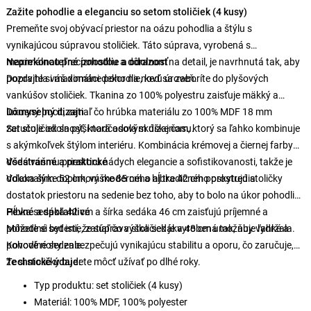
Zažite pohodlie a eleganciu so setom stoličiek (4 kusy)
Premeňte svoj obývací priestor na oázu pohodlia a štýlu s
vynikajúcou súpravou stoličiek. Táto súprava, vyrobená s
maximálnou precíznosťou a dôrazom na detail, je navrhnutá tak, aby
Neprekonateľné pohodlie a odolnosť
pozdvihla váš domáci dekor na novú úroveň.
Doprajte si maximálne pohodlie, keď sa zaboríte do plyšových
vankúšov stoličiek. Tkanina zo 100% polyestru zaisťuje mäkký a
luxusný pocit, zatiaľ čo hrúbka materiálu zo 100% MDF 18 mm
Dômyselný dizajn
zaručuje odolnosť, ktorá odolá skúške času.
Set stoličiek sa pýši nadčasovým dizajnom, ktorý sa ľahko kombinuje
s akýmkoľvek štýlom interiéru. Kombinácia krémovej a čiernej farby
dodá vášmu priestoru nádych elegancie a sofistikovanosti, takže je
Všestranné a praktické
dokonalým doplnkom moderného aj tradičného prostredia.
Vďaka šírke 52 cm, výške 85 cm a hĺbke 42 cm poskytujú stoličky
dostatok priestoru na sedenie bez toho, aby to bolo na úkor pohodlia.
Hĺbka sedáka 42 cm a šírka sedáka 46 cm zaisťujú príjemné a
Pevné a spoľahlivé
pohodlné sedenie, zatiaľ čo výška sedáka 48 cm umožňuje ľahké a
Môžete si byť istí, že súprava stoličiek je vyrobená tak, aby vydržala.
pohodlné sedenie.
Kovové nohy zabezpečujú vynikajúcu stabilitu a oporu, čo zaručuje,
že si stoličky budete môcť užívať po dlhé roky.
Technické údaje:
Typ produktu: set stoličiek (4 kusy)
Materiál: 100% MDF, 100% polyester