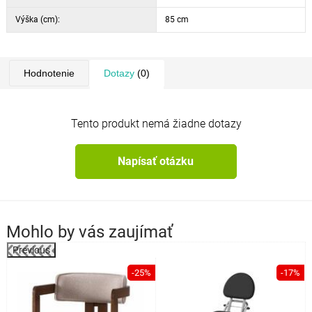
Výška (cm):
85 cm
Hodnotenie
Dotazy
(0)
Tento produkt nemá žiadne dotazy
Napísať otázku
Mohlo by vás zaujímať
Previous
%
-25%
-17%