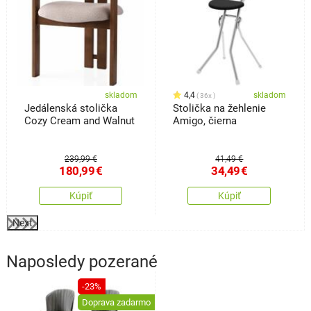
skladom
4,4
skladom
36x
Jedálenská stolička
Stolička na žehlenie
Cozy Cream and Walnut
Amigo, čierna
239,99 €
41,49 €
180,99
€
34,49
€
Kúpiť
Kúpiť
Next
Naposledy pozerané
-23%
Doprava zadarmo