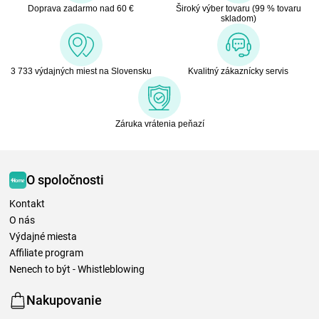
Doprava zadarmo nad 60 €
Široký výber tovaru (99 % tovaru
skladom)
3 733 výdajných miest na Slovensku
Kvalitný zákaznícky servis
Záruka vrátenia peňazí
O spoločnosti
Kontakt
O nás
Výdajné miesta
Affiliate program
Nenech to být - Whistleblowing
Nakupovanie