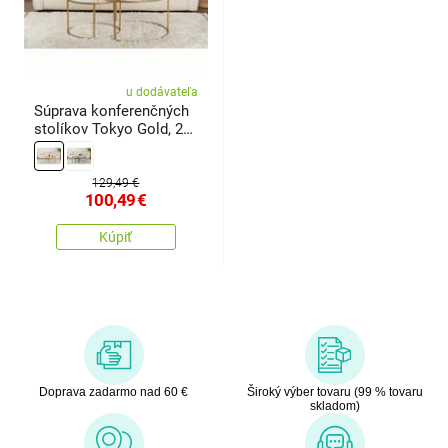
u dodávateľa
Súprava konferenčných
stolíkov Tokyo Gold, 2
ks
129,49 €
100,49
€
Kúpiť
Doprava zadarmo nad 60 €
Široký výber tovaru (99 % tovaru
skladom)