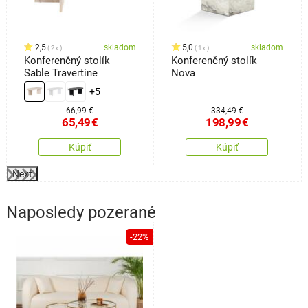
2,5
skladom
5,0
skladom
2x
1x
Konferenčný stolík
Konferenčný stolík
Sable Travertine
Nova
+5
66,99 €
334,49 €
65,49
€
198,99
€
Kúpiť
Kúpiť
Next
Naposledy pozerané
-22%