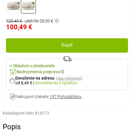
129,49 €
ušetríte 29,00 €
100,49 €
Kúpiť
Skladom u dodávateľa
Nadrozmerná preprava
Doručenie na adresu
(viac informácií)
od 8,49 €
|
doručíme
do 3 týždňov
Nákupom získate
197 Pohodáčikov
Katalógové číslo:
814272
Popis