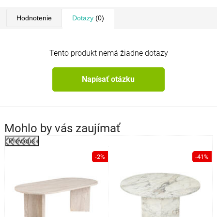
Hodnotenie
Dotazy
(0)
Tento produkt nemá žiadne dotazy
Napísať otázku
Mohlo by vás zaujímať
Previous
-2%
-41%
o