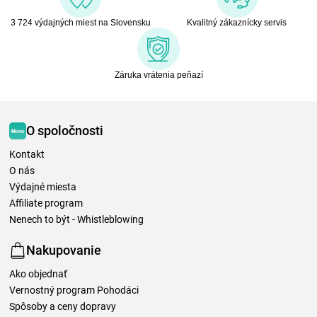
3 724 výdajných miest na Slovensku
Kvalitný zákaznícky servis
Záruka vrátenia peňazí
O spoločnosti
Kontakt
O nás
Výdajné miesta
Affiliate program
Nenech to být - Whistleblowing
Nakupovanie
Ako objednať
Vernostný program Pohodáci
Spôsoby a ceny dopravy