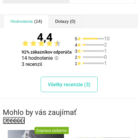
Hodnotenie
(14)
Dotazy
(0)
4,4
10
5
2
4
1
3
92% zákazníkov odporúča
0
2
14 hodnotenie
1
1
3 recenzií
Všetky recenzie (3)
Mohlo by vás zaujímať
Previous
%
Doprava zadarmo