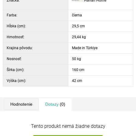
Značka:
Hanah Home
Farba:
čierna
Hĺbka (cm):
29,5 cm
Hmotnosť:
29,44 kg
Krajina pôvodu:
Made in Türkiye
Nosnosť:
50 kg
Šírka (cm):
160 cm
Výška (cm):
42 cm
Hodnotenie
Dotazy
(0)
Tento produkt nemá žiadne dotazy