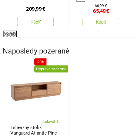
66,99 €
209,99
€
65,49
€
Kúpiť
Kúpiť
Next
Naposledy pozerané
-20%
Doprava zadarmo
u dodávateľa
Televízny stolík
Vanguard Atlantic Pine