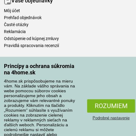
Vaše objednávky
Môj účet
Prehľad objednávok
Časté otázky
Reklamácia
Odstúpenie od kúpnej zmluvy
Pravidlá spracovania recenzií
Spôsoby dopravy
Princípy a ochrana súkromia
na 4home.sk
4home.sk prispôsobujeme na mieru
Spôsoby platby
vám. Na základe vášho správania na
webe pomocou súborov cookies
personalizujeme jeho obsah a
zobrazujeme vám relevantné ponuky
Spoľahlivý obchod
ROZUMIEM
a produkty. Kliknutím na tlačidlo
„Rozumiem“ súhlasíte s využívaním
cookies na zobrazenie cielenej
Podrobné nastavenie
reklamy v reklamných sieťach na
ďalších weboch. Personalizáciu a
cielenú reklamu si môžete
podrobnejšie nastaviť alebo