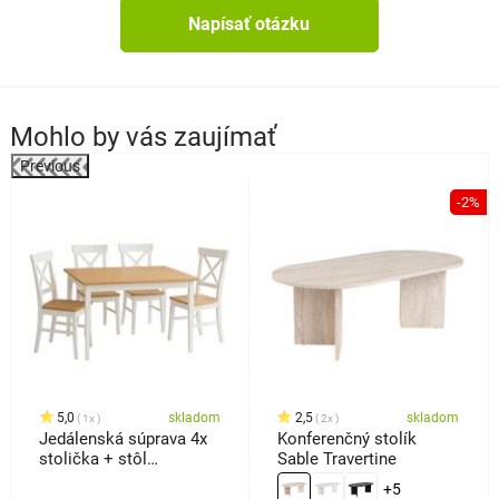
Napísať otázku
Mohlo by vás zaujímať
Previous
%
-2%
5,0
skladom
2,5
skladom
1x
2x
Jedálenská súprava 4x
Konferenčný stolík
stolička + stôl
Sable Travertine
Kampali,biela
+5