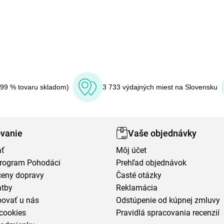
(99 % tovaru skladom)
3 733 výdajných miest na Slovensku
vanie
Vaše objednávky
ať
Môj účet
program Pohodáci
Prehľad objednávok
ceny dopravy
Časté otázky
atby
Reklamácia
povať u nás
Odstúpenie od kúpnej zmluvy
cookies
Pravidlá spracovania recenzií