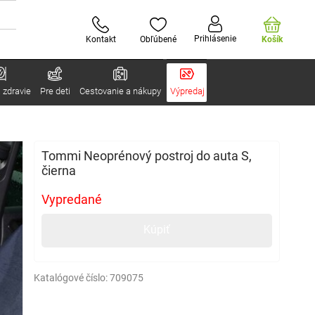
Prihlásenie
Kontakt
Obľúbené
Košík
 zdravie
Pre deti
Cestovanie a nákupy
Výpredaj
Tommi Neoprénový postroj do auta S,
čierna
Vypredané
Kúpiť
Katalógové číslo:
709075