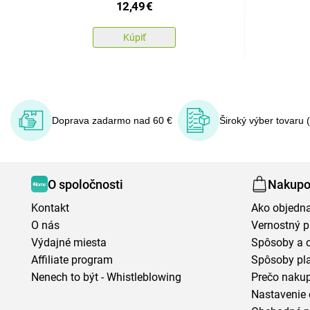
12,49
€
Kúpiť
Doprava zadarmo nad 60 €
Široký výber tovaru 
O spoločnosti
Nakupo
Kontakt
Ako objedn
O nás
Vernostný 
Výdajné miesta
Spôsoby a 
Affiliate program
Spôsoby pl
Nenech to být - Whistleblowing
Prečo naku
Nastavenie 