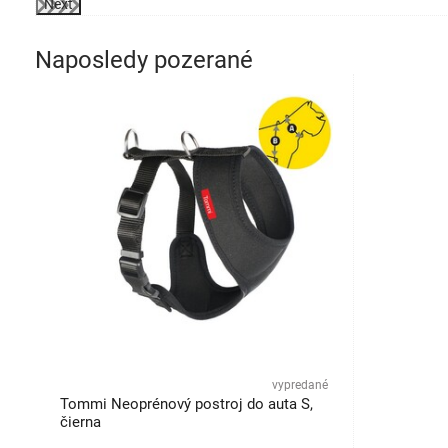
Next
Naposledy pozerané
vypredané
Tommi Neoprénový postroj do auta S,
čierna