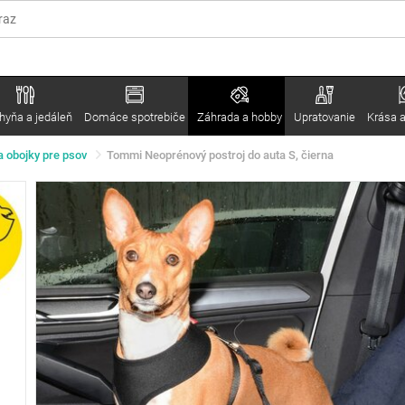
hyňa a jedáleň
Domáce spotrebiče
Záhrada a hobby
Upratovanie
Krása a
a obojky pre psov
Tommi Neoprénový postroj do auta S, čierna