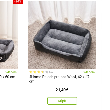
-24%
skladom
skladom
26x
0 x 60 cm
4Home Pelech pre psa Woof, 62 x 47
4
cm
p
21,49
€
Kúpiť