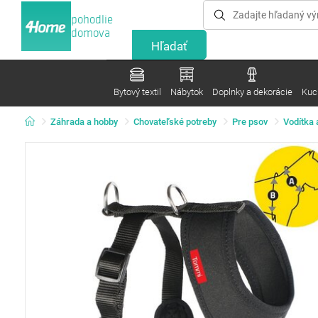
pohodlie
domova
Bytový textil
Nábytok
Doplnky a dekorácie
Kuc
Záhrada a hobby
Chovateľské potreby
Pre psov
Vodítka 