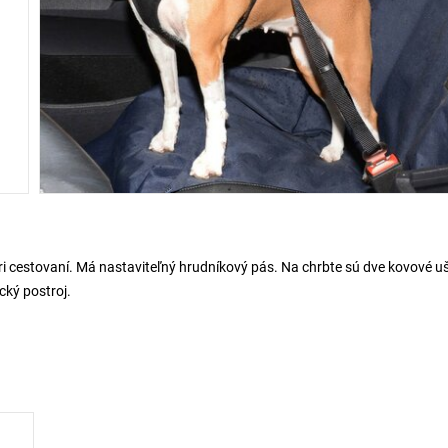
i cestovaní. Má nastaviteľný hrudníkový pás. Na chrbte sú dve kovové uš
cký postroj.