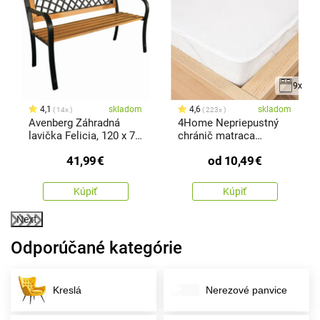
9x
4,1
skladom
4,6
skladom
14x
223x
Avenberg Záhradná
4Home Nepriepustný
lavička Felicia, 120 x 74
chránič matraca
x 50 cm
Harmony
41,99
€
od
10,49
€
Kúpiť
Kúpiť
Next
Odporúčané kategórie
Kreslá
Nerezové panvice