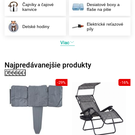
Čajníky a čajové
Desiatové boxy a
kanvice
fľaše na pitie
Elektrické reťazové
Detské hodiny
píly
Viac
Najpredávanejšie produkty
Previous
6%
-29%
-16%