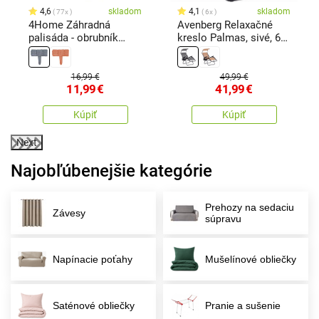
4,6
skladom
4,1
skladom
77x
6x
4Home Záhradná
Avenberg Relaxačné
palisáda - obrubník
kreslo Palmas, sivé, 67
Stone, 2,5 m
x 90 x110 cm
16,99 €
49,99 €
11,99
€
41,99
€
Kúpiť
Kúpiť
Next
Najobľúbenejšie kategórie
Prehozy na sedaciu
Závesy
súpravu
Napínacie poťahy
Mušelínové obliečky
Saténové obliečky
Pranie a sušenie