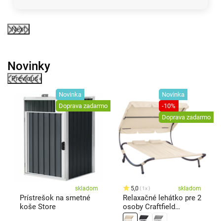
Next
Novinky
Previous
ka
Novinka
Novinka
Doprava zadarmo
-10%
Doprava zadarmo
skladom
5,0
skladom
1x
Prístrešok na smetné
Relaxačné lehátko pre 2
koše Store
osoby Craftfield
Bahama,béžové