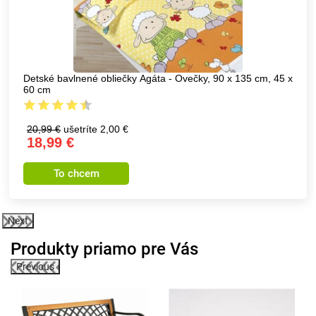
Detské bavlnené obliečky Agáta - Ovečky, 90 x 135 cm, 45 x
60 cm
20,99 €
ušetríte 2,00 €
18,99 €
To chcem
Next
Produkty priamo pre Vás
Previous
2%