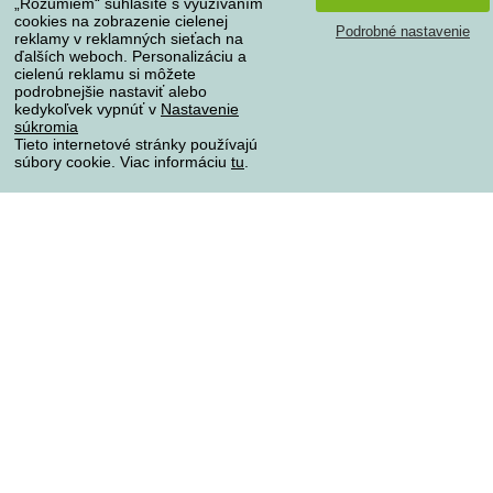
„Rozumiem“ súhlasíte s využívaním
Reklamácia
cookies na zobrazenie cielenej
Podrobné nastavenie
Odstúpenie od kúpnej zmluvy
reklamy v reklamných sieťach na
ďalších weboch. Personalizáciu a
Pravidlá spracovania recenzií
cielenú reklamu si môžete
podrobnejšie nastaviť alebo
kedykoľvek vypnúť v
Nastavenie
Spôsoby dopravy
súkromia
Tieto internetové stránky používajú
súbory cookie. Viac informáciu
tu
.
Spôsoby platby
Spoľahlivý obchod