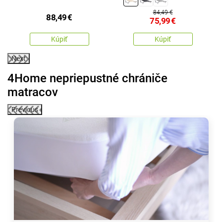
84,49 €
88,49
€
75,99
€
Kúpiť
Kúpiť
Next
4Home nepriepustné chrániče
matracov
Previous