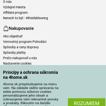
O nás
Výdajné miesta
Affiliate program
Nenech to být - Whistleblowing
Nakupovanie
Ako objednať
Vernostný program Pohodáci
Spôsoby a ceny dopravy
Spôsoby platby
Prečo nakupovať u nás
Nastavenie cookies
Obchodné podmienky
Princípy a ochrana súkromia
Starostlivosť o bielizeň
na 4home.sk
4home.sk prispôsobujeme na mieru
Vaše objednávky
vám. Na základe vášho správania na
webe pomocou súborov cookies
Môj účet
personalizujeme jeho obsah a
Prehľad objednávok
zobrazujeme vám relevantné ponuky
ROZUMIEM
a produkty. Kliknutím na tlačidlo
Časté otázky