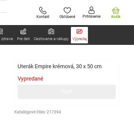
Prihlásenie
Kontakt
Obľúbené
Košík
 zdravie
Pre deti
Cestovanie a nákupy
Výpredaj
Uterák Empire krémová, 30 x 50 cm
Vypredané
Kúpiť
Katalógové číslo:
217394