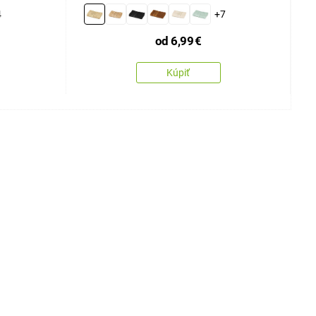
4
+7
od
6,99
€
Kúpiť