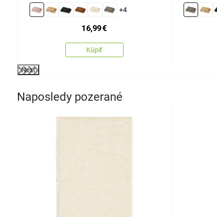
cm
+4
16,99
€
Kúpiť
Next
Naposledy pozerané