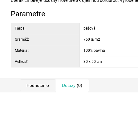
Uterák Empire je luxusný froté uterák s jemnou bordurou. Vyrobené
Parametre
Farba:
béžová
Gramáž:
750 g/m2
Materiál:
100% bavlna
Veľkosť:
30 x 50 cm
Hodnotenie
Dotazy
(0)