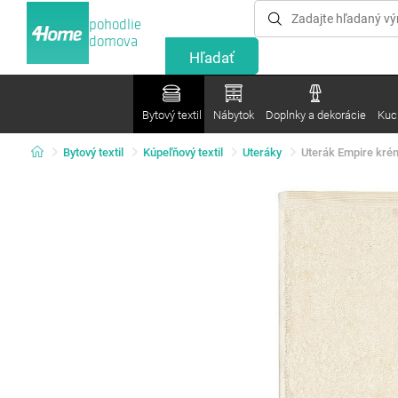
pohodlie
domova
Bytový textil
Nábytok
Doplnky a dekorácie
Kuc
Bytový textil
Kúpeľňový textil
Uteráky
Uterák Empire kré