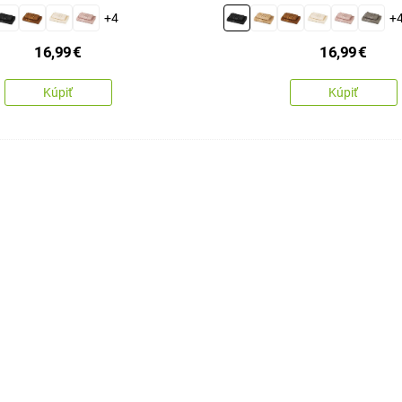
cm
+4
+
16,99
€
16,99
€
Kúpiť
Kúpiť