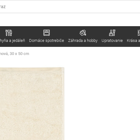
hyňa a jedáleň
Domáce spotrebiče
Záhrada a hobby
Upratovanie
Krása a
mová, 30 x 50 cm