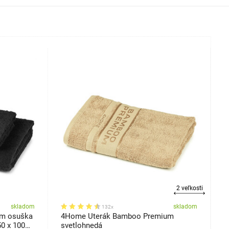
2 veľkosti
skladom
skladom
132x
m osuška
4Home Uterák Bamboo Premium
4
50 x 100
svetlohnedá
k