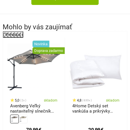
Mohlo by vás zaujímať
Previous
%
Novinka
Doprava zadarmo
5,0
skladom
4,8
skladom
2x
630x
Avenberg Veľký
4Home Detský set
nastaviteľný slnečník
vankúša a prikrývky
Sunny LED300, sivý
Baby, 100 x 135 cm, 40 x
60 cm
79,99
€
20,99
€