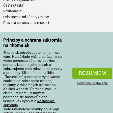
Časté otázky
Reklamácia
Odstúpenie od kúpnej zmluvy
Pravidlá spracovania recenzií
Spôsoby dopravy
Princípy a ochrana súkromia
na 4home.sk
4home.sk prispôsobujeme na mieru
Spôsoby platby
vám. Na základe vášho správania na
webe pomocou súborov cookies
personalizujeme jeho obsah a
zobrazujeme vám relevantné ponuky
Spoľahlivý obchod
ROZUMIEM
a produkty. Kliknutím na tlačidlo
„Rozumiem“ súhlasíte s využívaním
cookies na zobrazenie cielenej
Podrobné nastavenie
reklamy v reklamných sieťach na
ďalších weboch. Personalizáciu a
cielenú reklamu si môžete
podrobnejšie nastaviť alebo
kedykoľvek vypnúť v
Nastavenie
súkromia
Tieto internetové stránky používajú