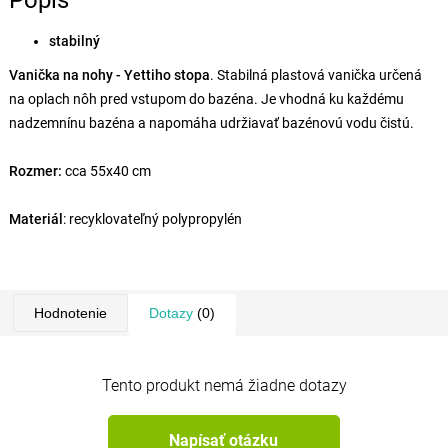
Popis
stabilný
Vanička na nohy - Yettiho stopa
. Stabilná plastová vanička určená
na oplach nôh pred vstupom do bazéna. Je vhodná ku každému
nadzemnínu bazéna a napomáha udržiavať bazénovú vodu čistú.
Rozmer:
cca 55x40 cm
Materiál
: recyklovateľný polypropylén
Hodnotenie
Dotazy
(0)
Tento produkt nemá žiadne dotazy
Napísať otázku