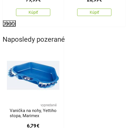
Kúpiť
Kúpiť
Next
Naposledy pozerané
vypredané
Vanička na nohy, Yettiho
stopa, Marimex
6,79
€