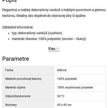
Popis
Elegantný a mäkký dekoratívny vankúš s hebkým povrchom a jemnou
textúrou, Ideálny ako doplnok do obývacej izby či spálne.
Základné informácie:
typ: dekoratívny vankúš (cushion)
materiál: tkanina: 100% polyester (woven – tkaný)
predná strana: Chenille (mäkký, štruktúrovaný materiál)
Viac
zadná strana: Velvet (zamat)
rozmer: 45 × 45 × 4 cm
Parametre
poťah so zipsom – možno zvliecť, ľahká údržba
3 farebné prevedenia
Farba:
béžová
Materiál povrchovej tkaniny:
100% polyester
Materiál výplne:
100% recyklovaný polyester
Odporúčané pranie:
30 °C
Rozmery:
45 x 45 cm