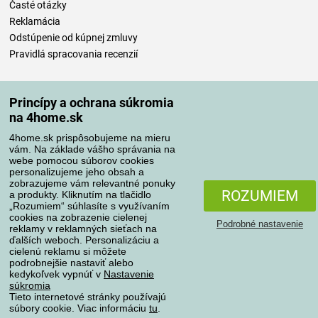
Časté otázky
Reklamácia
Odstúpenie od kúpnej zmluvy
Pravidlá spracovania recenzií
Spôsoby dopravy
Princípy a ochrana súkromia
na 4home.sk
4home.sk prispôsobujeme na mieru
Spôsoby platby
vám. Na základe vášho správania na
webe pomocou súborov cookies
personalizujeme jeho obsah a
zobrazujeme vám relevantné ponuky
Spoľahlivý obchod
ROZUMIEM
a produkty. Kliknutím na tlačidlo
„Rozumiem“ súhlasíte s využívaním
cookies na zobrazenie cielenej
Podrobné nastavenie
reklamy v reklamných sieťach na
ďalších weboch. Personalizáciu a
cielenú reklamu si môžete
podrobnejšie nastaviť alebo
kedykoľvek vypnúť v
Nastavenie
súkromia
Tieto internetové stránky používajú
súbory cookie. Viac informáciu
tu
.