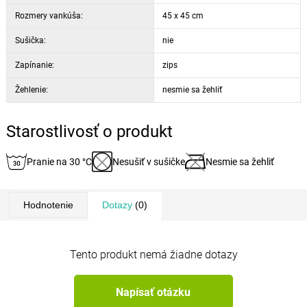
Rozmery vankúša:
45 x 45 cm
Sušička:
nie
Zapínanie:
zips
Žehlenie:
nesmie sa žehliť
Starostlivosť o produkt
Pranie na 30 °C
Nesušiť v sušičke
Nesmie sa žehliť
Hodnotenie
Dotazy
(0)
Tento produkt nemá žiadne dotazy
Napísať otázku