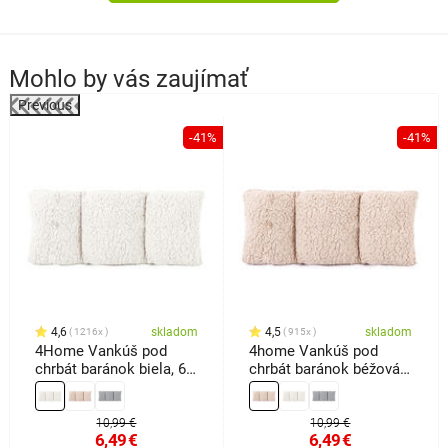
Mohlo by vás zaujímať
Previous
-41%
-41%
k
4,6
skladom
4,5
skladom
1216x
915x
4Home Vankúš pod
4home Vankúš pod
chrbát baránok biela, 60
chrbát baránok béžová,
x 30 cm
60 x 30 cm
10,99 €
10,99 €
6,49
€
6,49
€