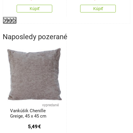
Kúpiť
Kúpiť
Next
Naposledy pozerané
vypredané
Vankúšik Chenille
Greige, 45 x 45 cm
5,49
€