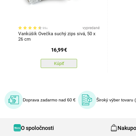
vypredané
99x
Vankúšik Ovečka suchý zips sivá, 50 x
26 cm
16,99
€
Kúpiť
Doprava zadarmo nad 60 €
Široký výber tovaru 
O spoločnosti
Nakupo