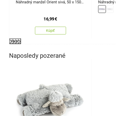
Náhradný manžel Orient sivá, 50 x 150
Náhradný 
cm
cm
16,99
€
Kúpiť
Next
Naposledy pozerané