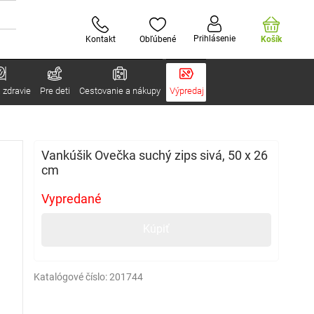
Prihlásenie
Kontakt
Obľúbené
Košík
 zdravie
Pre deti
Cestovanie a nákupy
Výpredaj
Vankúšik Ovečka suchý zips sivá, 50 x 26
cm
Vypredané
Kúpiť
Katalógové číslo:
201744