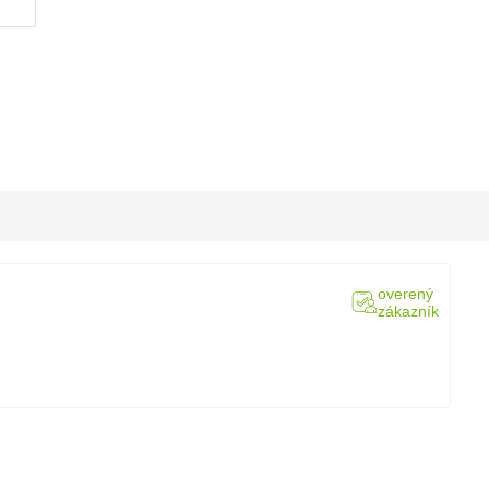
overený
zákazník