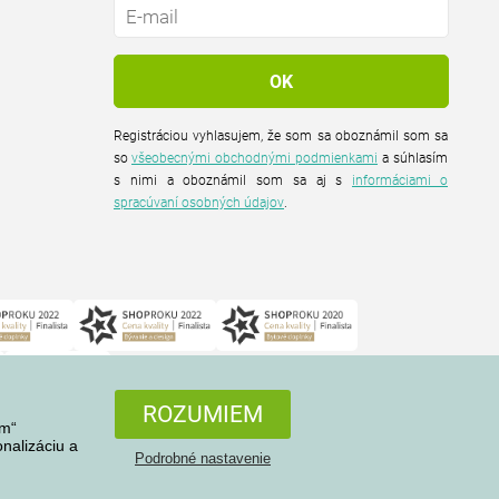
Registráciou vyhlasujem, že som sa oboznámil som sa
so
všeobecnými obchodnými podmienkami
a súhlasím
s nimi a oboznámil som sa aj s
informáciami o
spracúvaní osobných údajov
.
ROZUMIEM
em“
nalizáciu a
Podrobné nastavenie
Všetky práva vyhradené © 2004-2026 4home, a.s.