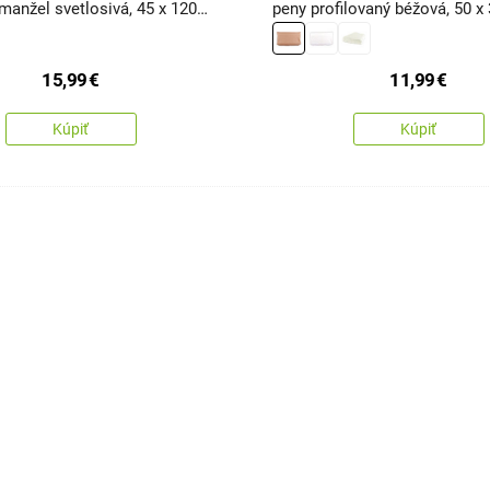
manžel svetlosivá, 45 x 120
peny profilovaný béžová, 50 
15,99
€
11,99
€
Kúpiť
Kúpiť