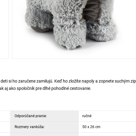
 deti si ho zaručene zamilujú. Keď ho zložíte napoly a zopnete suchým zi
ak aj ako spoločník pre dlhé pohodlné cestovanie.
Odporúčané pranie:
ručné
Rozmery vankúša:
50 x 26 cm