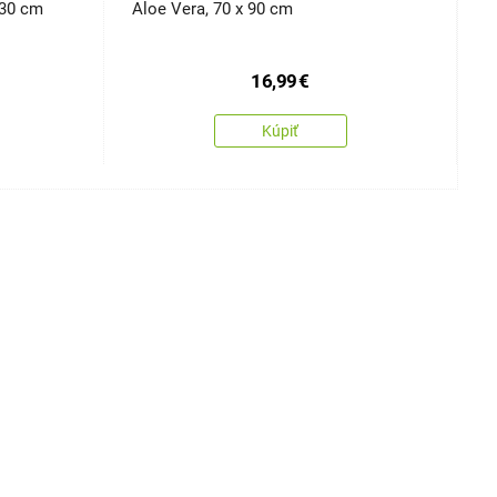
x 30 cm
Aloe Vera, 70 x 90 cm
C
16,99
€
Kúpiť