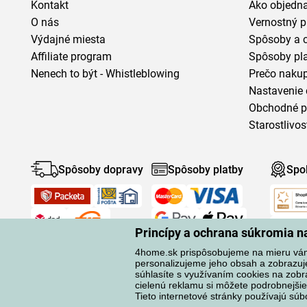
Kontakt
Ako objedn
O nás
Vernostný 
Výdajné miesta
Spôsoby a 
Affiliate program
Spôsoby pl
Nenech to být - Whistleblowing
Prečo naku
Nastavenie 
Obchodné 
Starostlivos
Spôsoby dopravy
Spôsoby platby
Spo
Princípy a ochrana súkromia 
4home.sk prispôsobujeme na mieru vá
personalizujeme jeho obsah a zobrazuj
súhlasíte s využívaním cookies na zobr
cielenú reklamu si môžete podrobnejšie
Ochrana osobných údajov
Tieto internetové stránky používajú súb