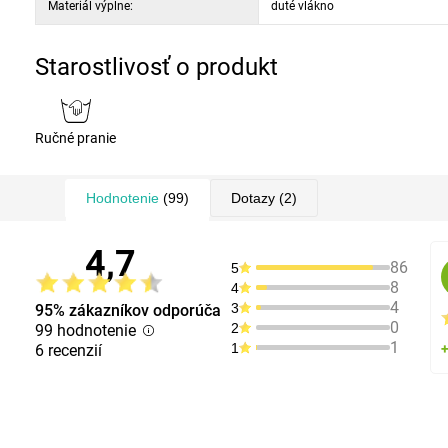
Materiál výplne:
duté vlákno
Starostlivosť o produkt
Ručné pranie
Hodnotenie
(99)
Dotazy
(2)
4,7
86
5
8
4
4
3
95% zákazníkov odporúča
0
2
99 hodnotenie
1
1
6 recenzií