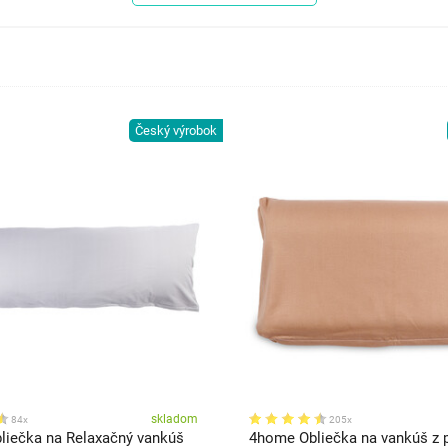
Český výrobok
skladom
84x
205x
iečka na Relaxačný vankúš
4home Obliečka na vankúš z 