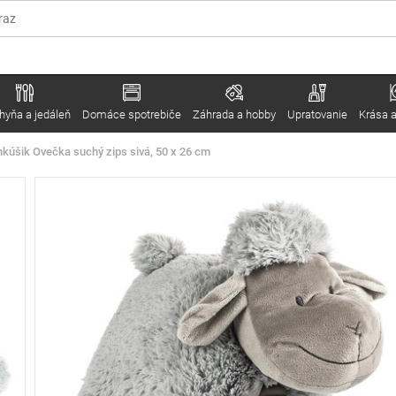
hyňa a jedáleň
Domáce spotrebiče
Záhrada a hobby
Upratovanie
Krása a
kúšik Ovečka suchý zips sivá, 50 x 26 cm