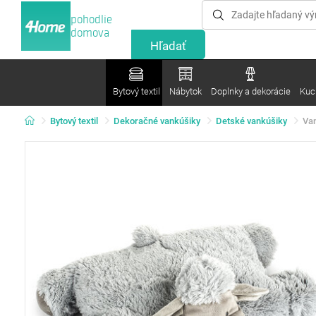
pohodlie
domova
Bytový textil
Nábytok
Doplnky a dekorácie
Kuc
Bytový textil
Dekoračné vankúšiky
Detské vankúšiky
Van