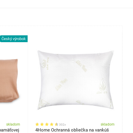
Český výrobok
skladom
skladom
302x
pamäťovej
4Home Ochranná obliečka na vankúš
4