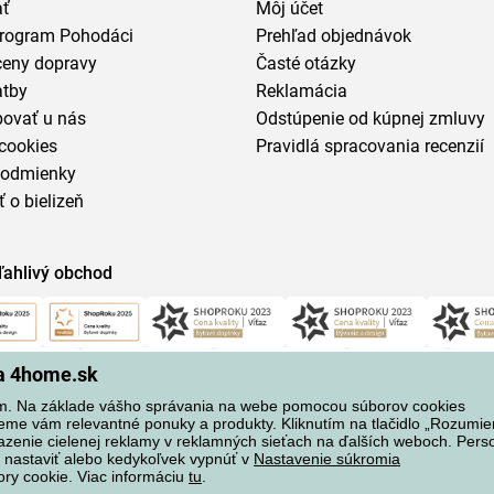
ať
Môj účet
program Pohodáci
Prehľad objednávok
ceny dopravy
Časté otázky
atby
Reklamácia
povať u nás
Odstúpenie od kúpnej zmluvy
cookies
Pravidlá spracovania recenzií
podmienky
ť o bielizeň
ľahlivý obchod
na 4home.sk
m. Na základe vášho správania na webe pomocou súborov cookies
eme vám relevantné ponuky a produkty. Kliknutím na tlačidlo „Rozumi
azenie cielenej reklamy v reklamných sieťach na ďalších weboch. Perso
 nastaviť alebo kedykoľvek vypnúť v
Nastavenie súkromia
ory cookie. Viac informáciu
tu
.