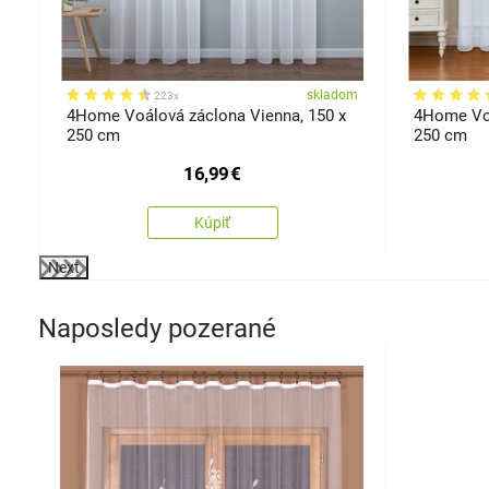
ostí
om
skladom
223x
4Home Voálová záclona Vienna, 150 x
4Home Voá
250 cm
250 cm
16,99
€
Kúpiť
Next
Naposledy pozerané