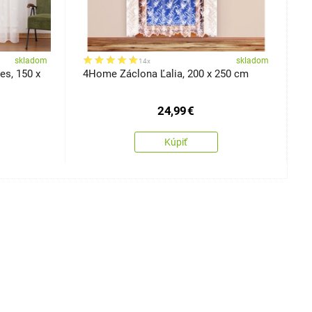
skladom
skladom
14x
s, 150 x
4Home Záclona Ľalia, 200 x 250 cm
4
24,99
€
Kúpiť