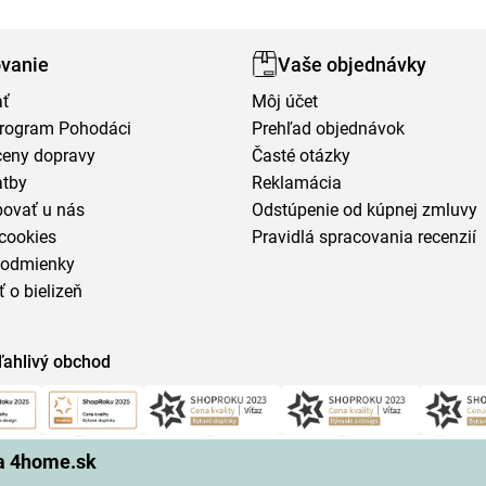
vanie
Vaše objednávky
ať
Môj účet
program Pohodáci
Prehľad objednávok
ceny dopravy
Časté otázky
atby
Reklamácia
povať u nás
Odstúpenie od kúpnej zmluvy
cookies
Pravidlá spracovania recenzií
podmienky
ť o bielizeň
ľahlivý obchod
na 4home.sk