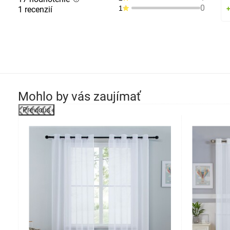
0
1
1 recenzií
Mohlo by vás zaujímať
Previous
-34%