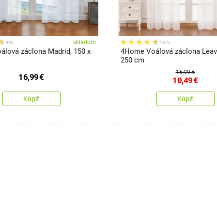
skladom
99x
137x
lová záclona Madrid, 150 x
4Home Voálová záclona Leave
250 cm
16,99 €
16,99
€
10,49
€
Kúpiť
Kúpiť