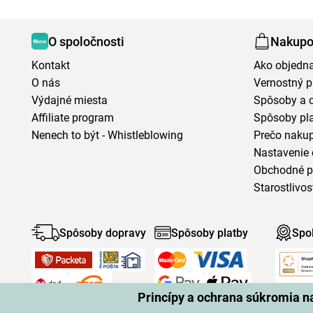
O spoločnosti
Nakupo
Kontakt
Ako objedn
O nás
Vernostný 
Výdajné miesta
Spôsoby a 
Affiliate program
Spôsoby pl
Nenech to být - Whistleblowing
Prečo naku
Nastavenie 
Obchodné 
Starostlivos
Spôsoby dopravy
Spôsoby platby
Spo
Princípy a ochrana súkromia 