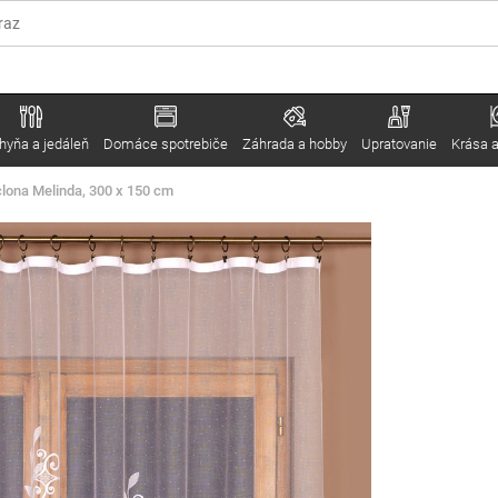
hyňa a jedáleň
Domáce spotrebiče
Záhrada a hobby
Upratovanie
Krása a
ona Melinda, 300 x 150 cm