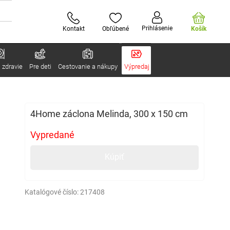
Prihlásenie
Kontakt
Obľúbené
Košík
 zdravie
Pre deti
Cestovanie a nákupy
Výpredaj
4Home záclona Melinda, 300 x 150 cm
Vypredané
Kúpiť
Katalógové číslo:
217408