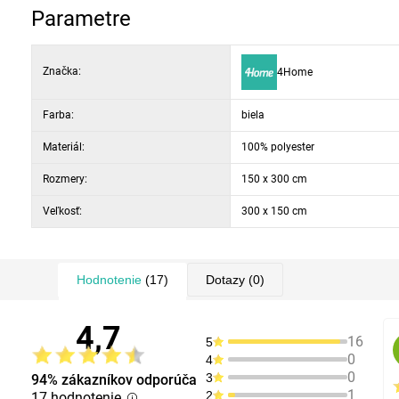
Parametre
Značka:
4Home
Farba:
biela
Materiál:
100% polyester
Rozmery:
150 x 300 cm
Veľkosť:
300 x 150 cm
Hodnotenie
(17)
Dotazy
(0)
4,7
16
5
0
4
0
3
94% zákazníkov odporúča
1
2
17 hodnotenie