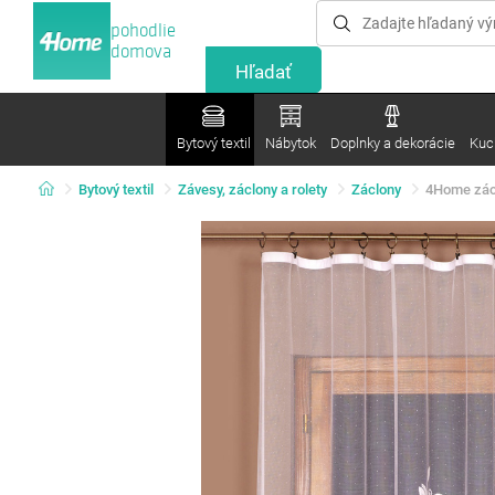
pohodlie
domova
Bytový textil
Nábytok
Doplnky a dekorácie
Kuc
Bytový textil
Závesy, záclony a rolety
Záclony
4Home zácl