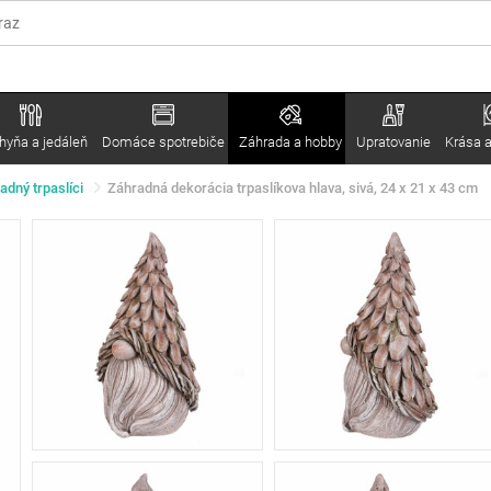
hyňa a jedáleň
Domáce spotrebiče
Záhrada a hobby
Upratovanie
Krása a
dný trpaslíci
Záhradná dekorácia trpaslíkova hlava, sivá, 24 x 21 x 43 cm