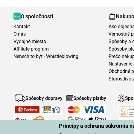
O spoločnosti
Nakupo
Kontakt
Ako objedn
O nás
Vernostný 
Výdajné miesta
Spôsoby a 
Affiliate program
Spôsoby pl
Nenech to být - Whistleblowing
Prečo naku
Nastavenie 
Obchodné 
Starostlivos
Spôsoby dopravy
Spôsoby platby
Spo
Princípy a ochrana súkromia 