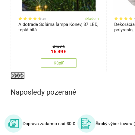
om
skladom
4x
Aldotrade Solárna lampa Konev, 37 LED,
Dekorácia
teplá bílá
polyresin,
24,99 €
16,49
€
Kúpiť
Next
Naposledy pozerané
Doprava zadarmo nad 60 €
Široký výber tovaru 