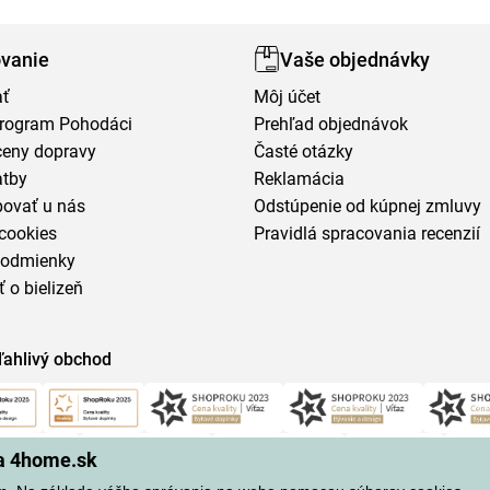
vanie
Vaše objednávky
ať
Môj účet
program Pohodáci
Prehľad objednávok
ceny dopravy
Časté otázky
atby
Reklamácia
povať u nás
Odstúpenie od kúpnej zmluvy
cookies
Pravidlá spracovania recenzií
podmienky
ť o bielizeň
ľahlivý obchod
na 4home.sk