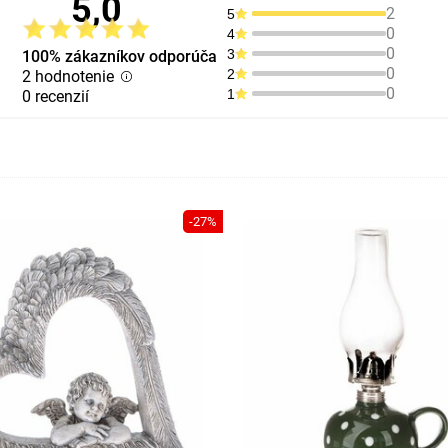
5,0
2
5
0
4
0
3
100% zákazníkov odporúča
0
2
2 hodnotenie
0
1
0 recenzií
-27%