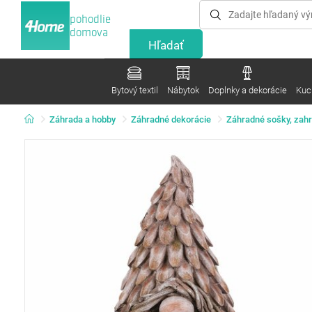
pohodlie
domova
Bytový textil
Nábytok
Doplnky a dekorácie
Kuc
Záhrada a hobby
Záhradné dekorácie
Záhradné sošky, zahra