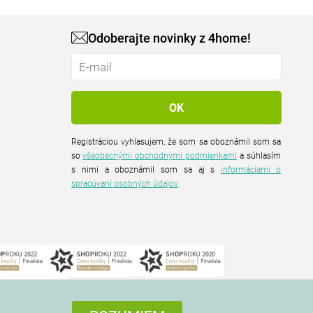
Odoberajte novinky z 4home!
Registráciou vyhlasujem, že som sa oboznámil som sa
so
všeobecnými obchodnými podmienkami
a súhlasím
s nimi a oboznámil som sa aj s
informáciami o
spracúvaní osobných údajov
.