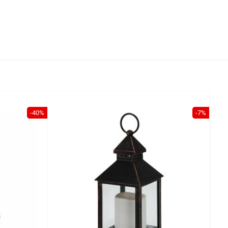
-40%
-7%