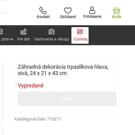
Prihlásenie
Kontakt
Obľúbené
Košík
 zdravie
Pre deti
Cestovanie a nákupy
Výpredaj
Záhradná dekorácia trpaslíkova hlava,
sivá, 24 x 21 x 43 cm
Vypredané
Kúpiť
Katalógové číslo:
710211