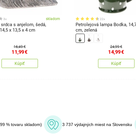
skladom
3x
22x
 srdca s anjelom, šedá,
Petrolejová lampa Bodka, 14,7
 14,5 x 13,5 x 4 cm
cm, zelená
16,49 €
24,99 €
11,99
€
14,99
€
Kúpiť
Kúpiť
(99 % tovaru skladom)
3 737 výdajných miest na Slovensku