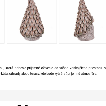
u, ktorá prinesie príjemné oživenie do vášho vonkajšieho priestoru. 
kúta záhrady alebo terasy, kde bude vytvárať príjemnú atmosféru.