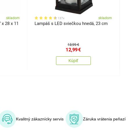
skladom
skladom
137x
 x 28 x 11
Lampáš s LED sviečkou hnedá, 23 cm
D
t
13,99 €
12,99
€
Kúpiť
Kvalitný zákaznícky servis
Záruka vrátenia peňazí