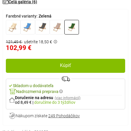
Celá galéria (6)
Farebné varianty:
Zelená
121,49 €
ušetríte 18,50 €
102,99 €
Kúpiť
Skladom u dodávateľa
Nadrozmerná preprava
Doručenie na adresu
(viac informácií)
od 8,49 €
|
doručíme
do 3 týždňov
Nákupom získate
249 Pohodáčikov