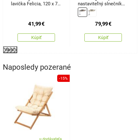
lavička Felicia, 120 x 74
nastaviteľný slnečník
x 50 cm
Sunny LED300, sivý
41,99
€
79,99
€
Kúpiť
Kúpiť
Next
Naposledy pozerané
-15%
u dodávateľa