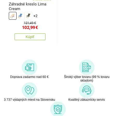
Záhradné kreslo Lima
Cream
+2
121,49 €
102,99
€
Kúpiť
Doprava zadarmo nad 60 €
Široký výber tovaru (99 % tovaru
skladom)
3 737 výdajných miest na Slovensku
Kvalitný zákaznícky servis