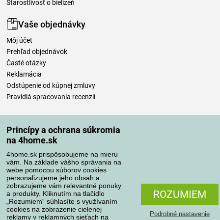
Starostlivosť o bielizeň
Vaše objednávky
Môj účet
Prehľad objednávok
Časté otázky
Reklamácia
Odstúpenie od kúpnej zmluvy
Pravidlá spracovania recenzií
Spôsoby dopravy
Princípy a ochrana súkromia
na 4home.sk
4home.sk prispôsobujeme na mieru
Spôsoby platby
vám. Na základe vášho správania na
webe pomocou súborov cookies
personalizujeme jeho obsah a
zobrazujeme vám relevantné ponuky
Spoľahlivý obchod
ROZUMIEM
a produkty. Kliknutím na tlačidlo
„Rozumiem“ súhlasíte s využívaním
cookies na zobrazenie cielenej
Podrobné nastavenie
reklamy v reklamných sieťach na