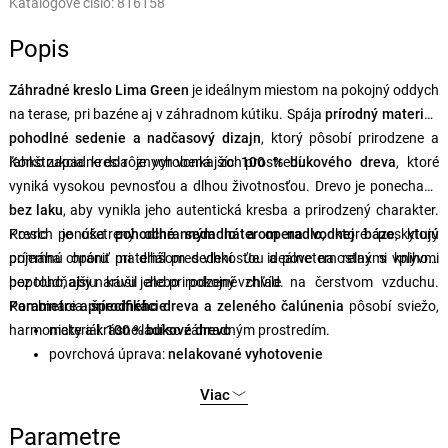
Katalógové číslo:
816158
Popis
Záhradné kreslo Lima Green
je ideálnym miestom na pokojný oddych
na terase, pri bazéne aj v záhradnom kútiku. Spája
prírodný materiál,
pohodlné sedenie a nadčasový dizajn
, ktorý pôsobí prirodzene a
ľahko zapadne do rôznych vonkajších prostredí.
Konštrukcia kresla je vyrobená zo
100 % bukového dreva
, ktoré
vyniká vysokou pevnosťou a dlhou životnosťou. Drevo je ponechané
bez laku
, aby vynikla jeho autentická kresba a prirodzený charakter.
Povrch je ošetrený
Kreslo ponúka
pohodlné sedadlo a operadlo
ochranným náterom na vodnej báze
, ktoré poskytujú
, ktorý
pomáha chrániť materiál pred vlhkosťou a poveternostnými vplyvmi
príjemnú oporu pri dlhšom sedení. Je ideálne na relax s knihou,
bez toho, aby narušil jeho prirodzený vzhľad.
popoludňajšiu kávu alebo pokojné chvíle na čerstvom vzduchu.
Kombinácia
Parametre a špecifikácie
prírodného dreva a zeleného čalúnenia
pôsobí sviežo,
harmonicky a krásne ladí so záhradným prostredím.
materiál:
100 % bukové drevo
povrchová úprava:
nelakované vyhotovenie
ochrana dreva:
vodou riediteľný ochranný náter
Viac
farebné vyhotovenie:
hnedá a zelená
rozmery:
šírka 59 cm, hĺbka 44 cm, výška 90 cm
Parametre