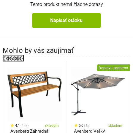
Tento produkt nemá žiadne dotazy
Napísať otázku
Mohlo by vás zaujímať
Previous
%
Doprava zadarmo
4,1
skladom
5,0
skladom
14x
2x
Avenberg Záhradná
Avenberg Veľký