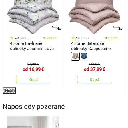
4x
2x
4,3
skladom
5,0
skladom
429x
13x
4Home Bavlnené
4Home Saténové
obliečky Jasmine Love
obliečky Cappuccino
24,99 €
44,99 €
od
16,99
€
od
37,99
€
Kúpiť
Kúpiť
Next
Naposledy pozerané