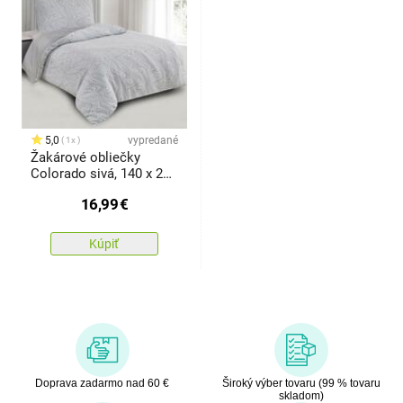
5,0
vypredané
1x
Žakárové obliečky
Colorado sivá, 140 x 200
cm, 70 x 90 cm
16,99
€
Kúpiť
Doprava zadarmo nad 60 €
Široký výber tovaru (99 % tovaru
skladom)