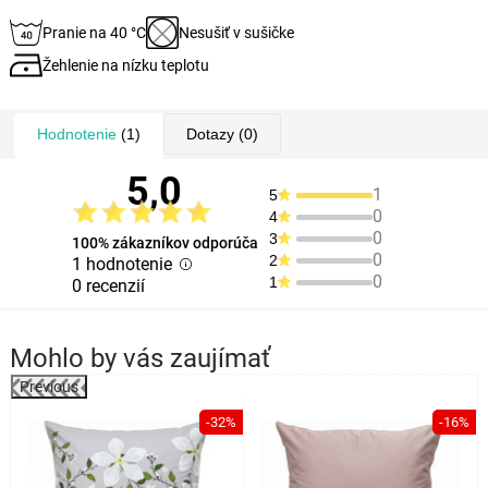
Pranie na 40 °C
Nesušiť v sušičke
Žehlenie na nízku teplotu
Hodnotenie
(1)
Dotazy
(0)
5,0
1
5
0
4
0
3
100% zákazníkov odporúča
0
2
1 hodnotenie
0
1
0 recenzií
Mohlo by vás zaujímať
Previous
-32%
-16%