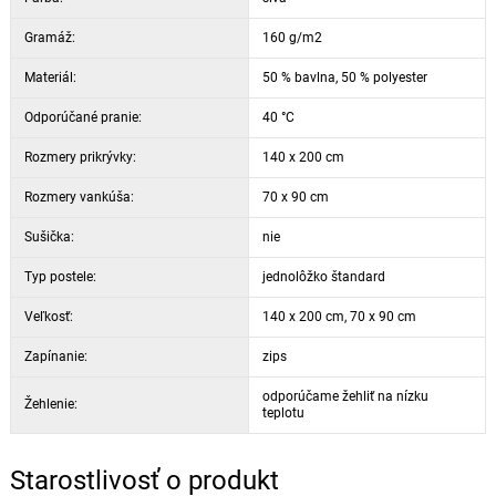
Gramáž:
160 g/m2
Materiál:
50 % bavlna, 50 % polyester
Odporúčané pranie:
40 °C
Rozmery prikrývky:
140 x 200 cm
Rozmery vankúša:
70 x 90 cm
Sušička:
nie
Typ postele:
jednolôžko štandard
Veľkosť:
140 x 200 cm, 70 x 90 cm
Zapínanie:
zips
odporúčame žehliť na nízku
Žehlenie:
teplotu
Starostlivosť o produkt