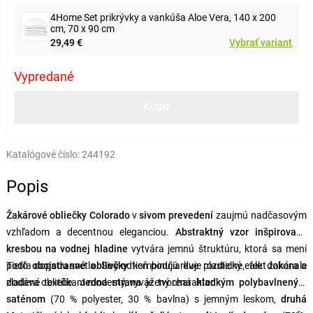
4Home Set prikrývky a vankúša Aloe Vera, 140 x 200
cm, 70 x 90 cm
29,49 €
Vybrať variant
Vypredané
Kúpiť
Katalógové číslo:
244192
Popis
Žakárové obliečky Colorado
v
sivom prevedení
zaujmú nadčasovým
vzhľadom a decentnou eleganciou.
Abstraktný vzor inšpirovaný
kresbou na vodnej hladine
vytvára jemnú štruktúru, ktorá sa mení
podľa dopadu svetla. Sivý odtieň podčiarkuje plastický efekt žakára a
Tieto
obojstranné obliečky
kombinujú dve rozdielne, ale dokonale
dodáva obliečkam moderný, vyvážený charakter.
zladené textílie.
Jedna strana
je tvorená
hladkým polybavlneným
saténom
(70 % polyester, 30 % bavlna) s jemným leskom,
druhá