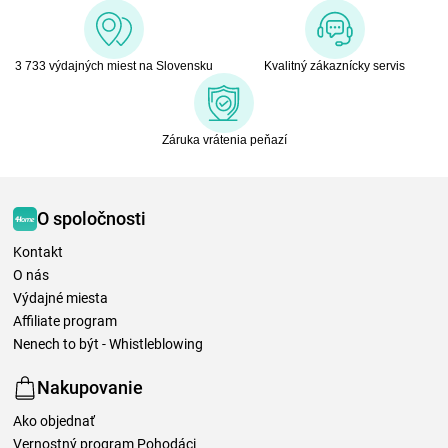
3 733 výdajných miest na Slovensku
Kvalitný zákaznícky servis
Záruka vrátenia peňazí
O spoločnosti
Kontakt
O nás
Výdajné miesta
Affiliate program
Nenech to být - Whistleblowing
Nakupovanie
Ako objednať
Vernostný program Pohodáci