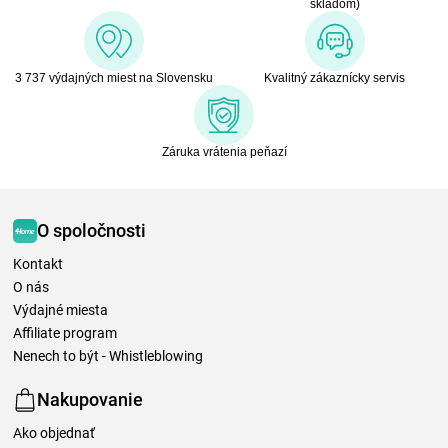
skladom)
3 737 výdajných miest na Slovensku
Kvalitný zákaznícky servis
Záruka vrátenia peňazí
O spoločnosti
Kontakt
O nás
Výdajné miesta
Affiliate program
Nenech to být - Whistleblowing
Nakupovanie
Ako objednať