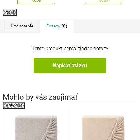
Next
Hodnotenie
Dotazy
(0)
Tento produkt nemá žiadne dotazy
Napísať otázku
Mohlo by vás zaujímať
Previous
k