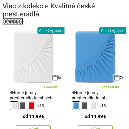
Viac z kolekcie
Kvalitné české
prestieradlá
Previous
k
Český výrobok
Český výrobok
8x
7x
skladom
u dodávateľa
4Home jersey
4Home jersey
prestieradlo Ideál biela
prestieradlo Ideál
nebesky modrá
+13
+13
od
11,99
€
od
11,99
€
Kúpiť
Kúpiť