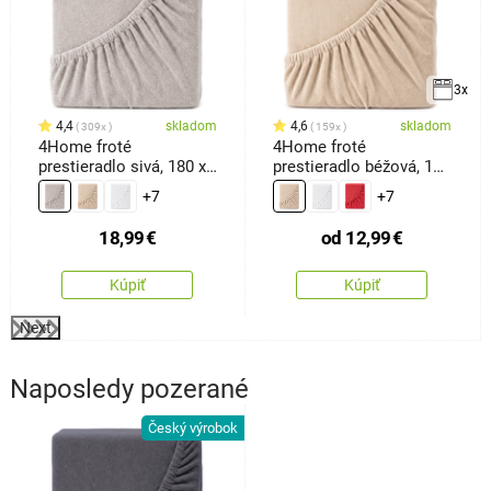
3x
4,4
skladom
4,6
skladom
309x
159x
4Home froté
4Home froté
prestieradlo sivá, 180 x
prestieradlo béžová, 100
200 cm
x 200 cm
+7
+7
18,99
€
od
12,99
€
Kúpiť
Kúpiť
Next
Naposledy pozerané
Český výrobok