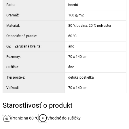
Farba:
hnedá
Gramáž:
160 g/m2
Materiál:
80 % bavlna, 20 % polyester
Odporúčané pranie:
60 °C
QZ – Zaručená kvalita:
áno
Rozmery:
70 x 140 cm
Sušička:
áno
Typ postele:
detská postieľka
Veľkosť:
70 x 140 cm
Starostlivosť o produkt
Pranie na 60 °C
Vhodné do sušičky