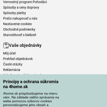
Vernostný program Pohodáci
Spôsoby a ceny dopravy
Spôsoby platby
Prečo nakupovať u nás
Nastavenie cookies
Obchodné podmienky
Starostlivosť o bielizeň
Vaše objednávky
Môj účet
Prehľad objednávok
Časté otázky
Reklamácia
Odstúpenie od kúpnej zmluvy
Pravidlá spracovania recenzií
Princípy a ochrana súkromia
na 4home.sk
Spôsoby dopravy
4home.sk prispôsobujeme na mieru
vám. Na základe vášho správania na
webe pomocou súborov cookies
personalizujeme jeho obsah a