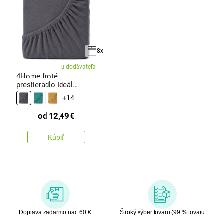
8x
u dodávateľa
4Home froté
prestieradlo Ideál
antracit
+14
od
12,49
€
Kúpiť
Doprava zadarmo nad 60 €
Široký výber tovaru (99 % tovaru