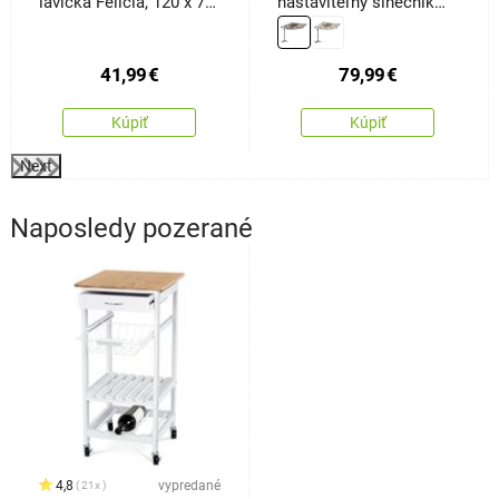
lavička Felicia, 120 x 74
nastaviteľný slnečník
x 50 cm
Sunny LED300, sivý
41,99
€
79,99
€
Kúpiť
Kúpiť
Next
Naposledy pozerané
4,8
vypredané
21x