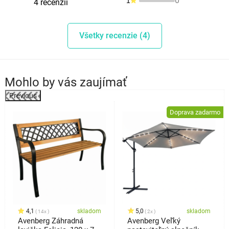
0
1
4 recenzií
Všetky recenzie (4)
Mohlo by vás zaujímať
Previous
%
Doprava zadarmo
4,1
skladom
5,0
skladom
14x
2x
Avenberg Záhradná
Avenberg Veľký