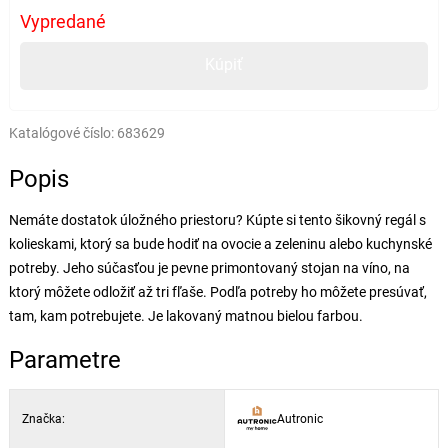
Vypredané
Kúpiť
Katalógové číslo:
683629
Popis
Nemáte dostatok úložného priestoru? Kúpte si tento šikovný regál s
kolieskami, ktorý sa bude hodiť na ovocie a zeleninu alebo kuchynské
potreby. Jeho súčasťou je pevne primontovaný stojan na víno, na
ktorý môžete odložiť až tri fľaše. Podľa potreby ho môžete presúvať,
tam, kam potrebujete. Je lakovaný matnou bielou farbou.
Parametre
Značka:
Autronic