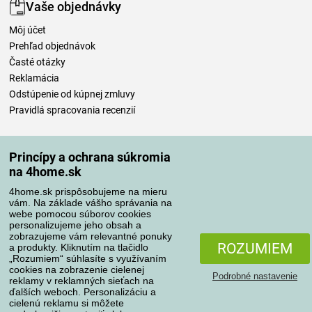
Vaše objednávky
Môj účet
Prehľad objednávok
Časté otázky
Reklamácia
Odstúpenie od kúpnej zmluvy
Pravidlá spracovania recenzií
Spôsoby dopravy
Princípy a ochrana súkromia
na 4home.sk
4home.sk prispôsobujeme na mieru
Spôsoby platby
vám. Na základe vášho správania na
webe pomocou súborov cookies
personalizujeme jeho obsah a
zobrazujeme vám relevantné ponuky
Spoľahlivý obchod
ROZUMIEM
a produkty. Kliknutím na tlačidlo
„Rozumiem“ súhlasíte s využívaním
cookies na zobrazenie cielenej
Podrobné nastavenie
reklamy v reklamných sieťach na
ďalších weboch. Personalizáciu a
cielenú reklamu si môžete