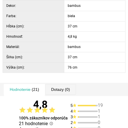
Dekor:
bambus
Farba:
biela
Hĺbka (cm):
37 cm
Hmotnosť:
4,8 kg
Materiál:
bambus
Šírka (cm):
37 cm
Výška (cm):
76 cm
Hodnotenie
(21)
Dotazy
(0)
4,8
19
5
1
4
1
3
100% zákazníkov odporúča
0
2
21 hodnotenie