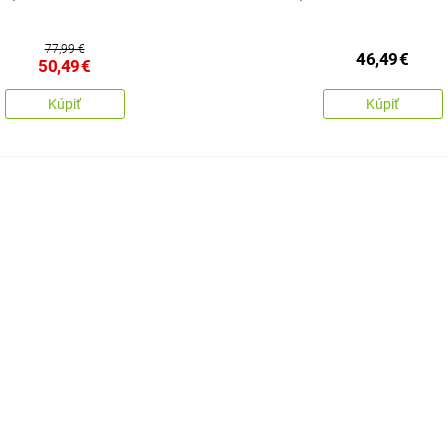
77,99 €
46,49
€
50,49
€
Kúpiť
Kúpiť