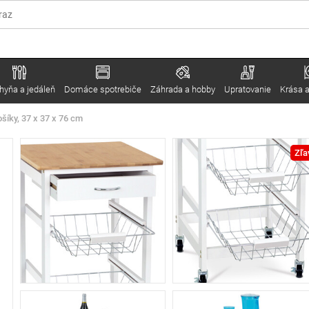
hyňa a jedáleň
Domáce spotrebiče
Záhrada a hobby
Upratovanie
Krása a
šíky, 37 x 37 x 76 cm
Zľa