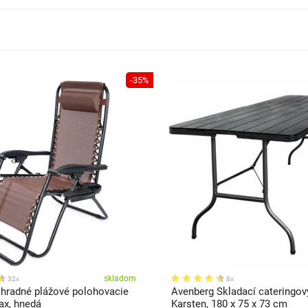
-35%
skladom
32x
8x
radné plážové polohovacie
Avenberg Skladací cateringov
ax, hnedá
Karsten, 180 x 75 x 73 cm