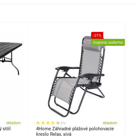
-21%
Doprava zadarmo
skladom
skladom
27x
ý stôl
4Home Záhradné plážové polohovacie
A
kreslo Relax, sivá