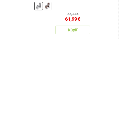
77,99 €
61,99
€
Kúpiť