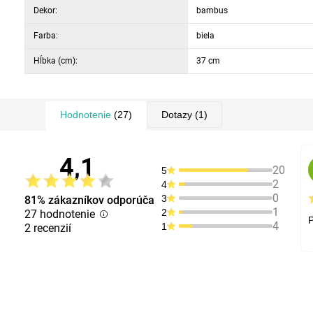
Dekor:
bambus
Farba:
biela
Hĺbka (cm):
37 cm
Hodnotenie
(27)
Dotazy
(1)
4,1
20
5
2
4
0
3
81% zákazníkov odporúča
1
2
27 hodnotenie
4
1
2 recenzií