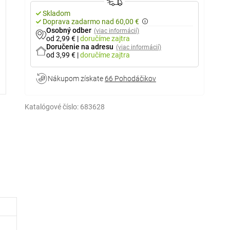
Skladom
Doprava zadarmo nad 60,00 €
Osobný odber
(viac informácií)
od 2,99 €
|
doručíme
zajtra
Doručenie na adresu
(viac informácií)
od 3,99 €
|
doručíme
zajtra
Nákupom získate
66 Pohodáčikov
Katalógové číslo:
683628