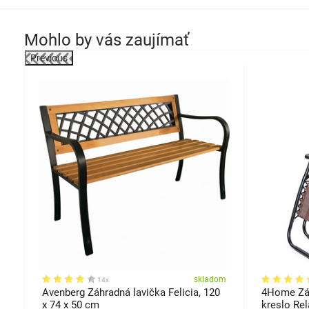
Mohlo by vás zaujímať
Previous
-6%
om
skladom
14x
Avenberg Záhradná lavička Felicia, 120
4Home Záh
x 74 x 50 cm
kreslo Rel