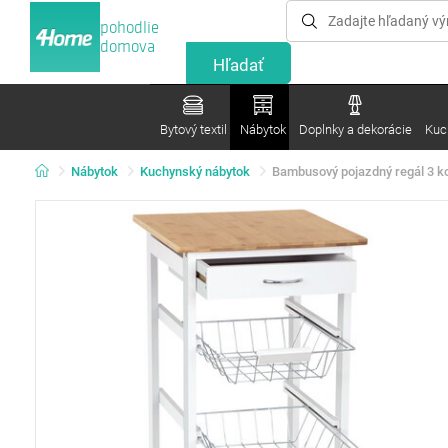
pohodlie
domova
Bytový textil
Nábytok
Doplnky a dekorácie
Kuc
Nábytok
Kuchynský nábytok
Bambusový pojazdný regál 3 ko