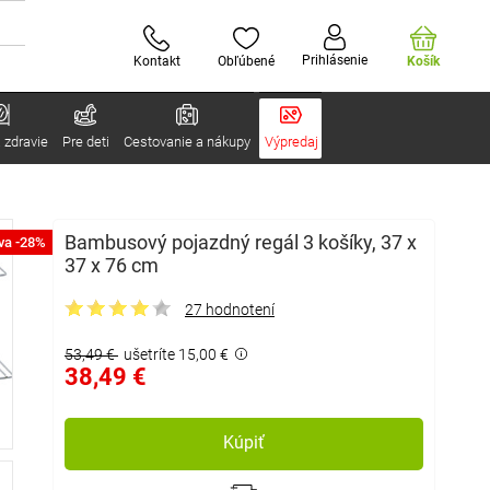
Prihlásenie
Kontakt
Obľúbené
Košík
 zdravie
Pre deti
Cestovanie a nákupy
Výpredaj
Bambusový pojazdný regál 3 košíky, 37 x
va -28%
37 x 76 cm
27 hodnotení
53,49 €
ušetríte 15,00 €
38,49 €
Kúpiť