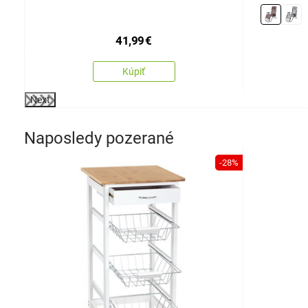
41,99
€
Kúpiť
Next
Naposledy pozerané
-28%