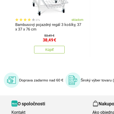
skladom
27x
Bambusový pojazdný regál 3 košíky, 37
x 37 x 76 cm
53,49 €
38,49
€
Kúpiť
Doprava zadarmo nad 60 €
Široký výber tovaru 
O spoločnosti
Nakupo
Kontakt
Ako objedn