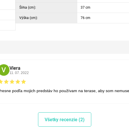
Šírka (cm):
37 cm
Výška (cm):
76 cm
Viera
V
11. 07. 2022
Presne podľa mojich predstáv ho používam na terase, aby som nemuse
Všetky recenzie (2)