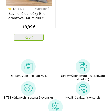
4,4
vypredané
61x
Bavlnené obliečky Elle
oranžová, 140 x 200 cm,
70 x 90 cm
19,99
€
Kúpiť
Doprava zadarmo nad 60 €
Široký výber tovaru (99 % tovaru
skladom)
3 733 výdajných miest na Slovensku
Kvalitný zákaznícky servis