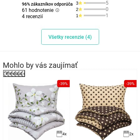
5
3
96% zákazníkov odporúča
0
2
61 hodnotenie
1
1
4 recenzií
Všetky recenzie (4)
Mohlo by vás zaujímať
Previous
%
-39%
-39%
4x
2x