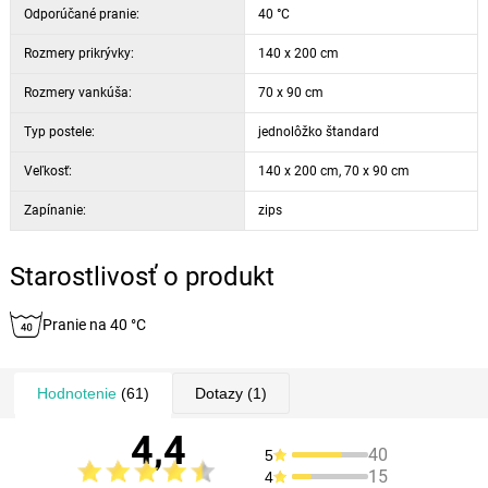
Odporúčané pranie:
40 °C
Rozmery prikrývky:
140 x 200 cm
Rozmery vankúša:
70 x 90 cm
Typ postele:
jednolôžko štandard
Veľkosť:
140 x 200 cm, 70 x 90 cm
Zapínanie:
zips
Starostlivosť o produkt
Pranie na 40 °C
Hodnotenie
(61)
Dotazy
(1)
4,4
40
5
15
4