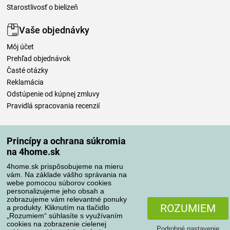
Starostlivosť o bielizeň
Vaše objednávky
Môj účet
Prehľad objednávok
Časté otázky
Reklamácia
Odstúpenie od kúpnej zmluvy
Pravidlá spracovania recenzií
Spôsoby dopravy
Princípy a ochrana súkromia
na 4home.sk
4home.sk prispôsobujeme na mieru
Spôsoby platby
vám. Na základe vášho správania na
webe pomocou súborov cookies
personalizujeme jeho obsah a
zobrazujeme vám relevantné ponuky
Spoľahlivý obchod
ROZUMIEM
a produkty. Kliknutím na tlačidlo
„Rozumiem“ súhlasíte s využívaním
cookies na zobrazenie cielenej
Podrobné nastavenie