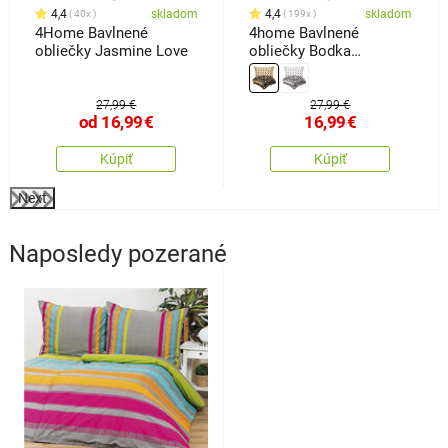
4,4
skladom
4,4
skladom
40x
199x
4Home Bavlnené
4home Bavlnené
obliečky Jasmine Love
obliečky Bodka
Čokoláda, 140 x 220 cm,
70 x 90 cm
27,99 €
27,99 €
od
16,99
€
16,99
€
Kúpiť
Kúpiť
Next
Naposledy pozerané