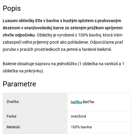
Popis
Luxusni obliečky Elle v bavlne s hustým splotem s pruhovaným
dezénom v oranžovošedej barve zo zeleným prúžkom spríjemní
chvíle odpočinku
. Obliečky je vyrobené z 100% bavlny, ktorá Vám
zabezpečí veľmi príjemný pocit ako pohladenie. Odporúčame prať
porube v pracích prostriedkoch na jemné a farebné bielizně.
Balenie obsahuje súpravu na jednolôžko (1 obliečka na vankúš a 1
obliečka na prikrývku).
Parametre
Značka:
BedTex
Farba:
oranžová
Materiál:
100% bavlna