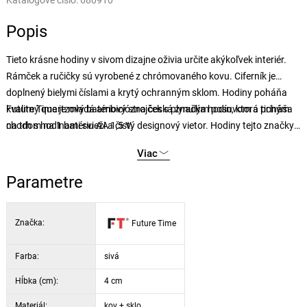
Katalógové číslo:
680910
Popis
Tieto krásne hodiny v sivom dizajne oživia určite akýkoľvek interiér.
Rámček a ručičky sú vyrobené z chrómovaného kovu. Ciferník je
doplnený bielymi číslami a krytý ochranným sklom. Hodiny poháňa
kvalitný quartzový batériový strojček s plynulým posuvom a tichým
Future Time je mladá ambiciózna česká značka hodín, ktorá prináša
chodom na 1 batériu AA 1,5 V.
na trh s hodinami svieži a čistý designový vietor. Hodiny tejto značky
sa vyznačujú predovšetkým kvalitnými materiálmi i spracovaním a
Viac
quartzovým batériovými strojčekmi s plynulým tichým chodom.
Hodiny Future Time sú vďaka svojim nadčasovým univerzálnym
Parametre
dizajnom a kvalitným lakovaným obalom veľmi obľúbené aj ako trvalé
funkčné darčeky pre najrôznejšie príležitosti.
Značka:
Future Time
Farba:
sivá
Hĺbka (cm):
4 cm
Materiál:
kov + sklo