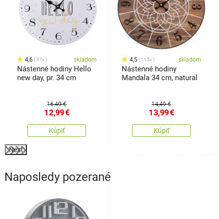
4,6
skladom
4,5
skladom
37x
115x
Nástenné hodiny Hello
Nástenné hodiny
new day, pr. 34 cm
Mandala 34 cm, natural
16,49 €
14,49 €
12,99
€
13,99
€
Kúpiť
Kúpiť
Next
Naposledy pozerané