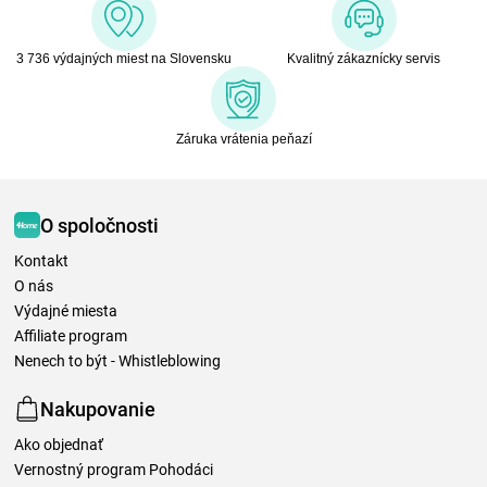
3 736 výdajných miest na Slovensku
Kvalitný zákaznícky servis
Záruka vrátenia peňazí
O spoločnosti
Kontakt
O nás
Výdajné miesta
Affiliate program
Nenech to být - Whistleblowing
Nakupovanie
Ako objednať
Vernostný program Pohodáci