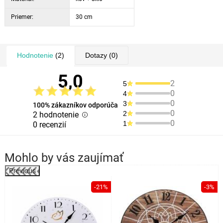
Priemer:
30 cm
Hodnotenie
(2)
Dotazy
(0)
5,0
2
5
0
4
0
3
100% zákazníkov odporúča
0
2
2 hodnotenie
0
1
0 recenzií
Mohlo by vás zaujímať
Previous
%
-21%
-3%