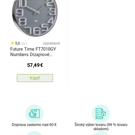
5,0
vypredané
2x
Future Time FT7010GY
Numbers Dizajnové
nástenné hodiny, pr. 30
57,49
€
cm
Kúpiť
Doprava zadarmo nad 60 €
Široký výber tovaru (99 % tovaru
skladom)