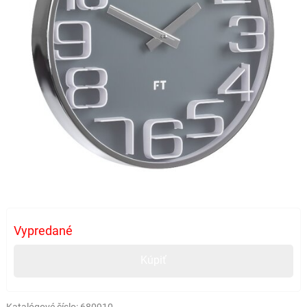
Vypredané
Kúpiť