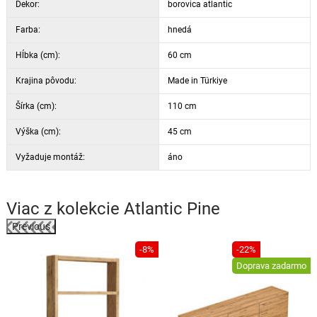
Dekor:
borovica atlantic
Farba:
hnedá
Hĺbka (cm):
60 cm
Krajina pôvodu:
Made in Türkiye
Šírka (cm):
110 cm
Výška (cm):
45 cm
Vyžaduje montáž:
áno
Viac z kolekcie
Atlantic Pine
Previous
%
-8%
-22%
Doprava zadarmo