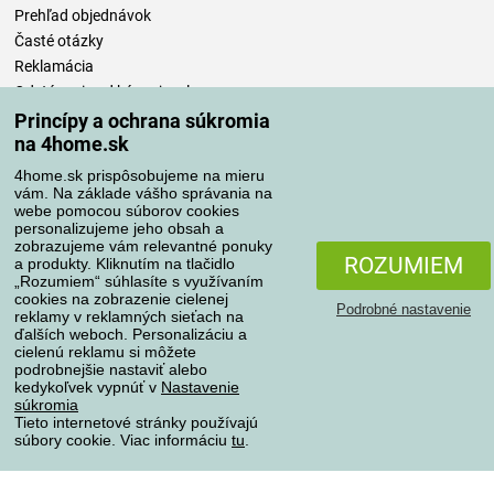
Prehľad objednávok
Časté otázky
Reklamácia
Odstúpenie od kúpnej zmluvy
Pravidlá spracovania recenzií
Princípy a ochrana súkromia
na 4home.sk
Spôsoby dopravy
4home.sk prispôsobujeme na mieru
vám. Na základe vášho správania na
webe pomocou súborov cookies
personalizujeme jeho obsah a
zobrazujeme vám relevantné ponuky
Spôsoby platby
ROZUMIEM
a produkty. Kliknutím na tlačidlo
„Rozumiem“ súhlasíte s využívaním
cookies na zobrazenie cielenej
Podrobné nastavenie
reklamy v reklamných sieťach na
Spoľahlivý obchod
ďalších weboch. Personalizáciu a
cielenú reklamu si môžete
podrobnejšie nastaviť alebo
kedykoľvek vypnúť v
Nastavenie
súkromia
Tieto internetové stránky používajú
súbory cookie. Viac informáciu
tu
.