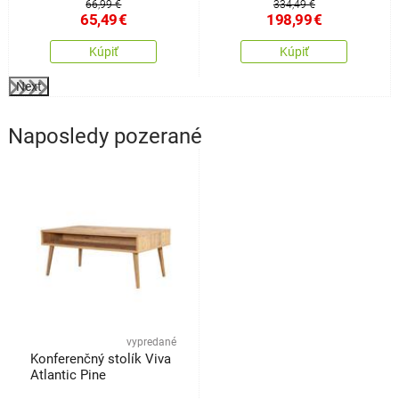
66,99 €
334,49 €
65,49
€
198,99
€
Kúpiť
Kúpiť
Next
Naposledy pozerané
vypredané
Konferenčný stolík Viva
Atlantic Pine