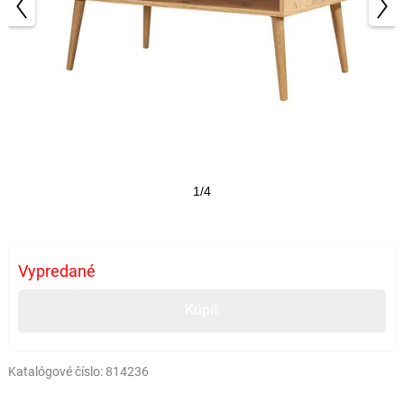
1/4
Vypredané
Kúpiť
Katalógové číslo:
814236