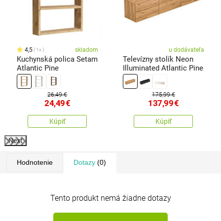
4,5
skladom
u dodávateľa
1x
Kuchynská polica Setam
Televízny stolík Neon
Atlantic Pine
Illuminated Atlantic Pine
26,49 €
175,99 €
24,49
€
137,99
€
Kúpiť
Kúpiť
Next
Hodnotenie
Dotazy
(0)
Tento produkt nemá žiadne dotazy