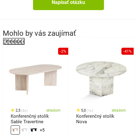
Napísať otázku
Mohlo by vás zaujímať
Previous
-2%
-41%
o
2,5
skladom
5,0
skladom
2x
1x
Konferenčný stolík
Konferenčný stolík
Sable Travertine
Nova
+5