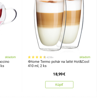
skladom
skladom
4258x
uccino
4Home Termo pohár na latté Hot&Cool
4
 ks
410 ml, 2 ks
3
18,99
€
Kúpiť