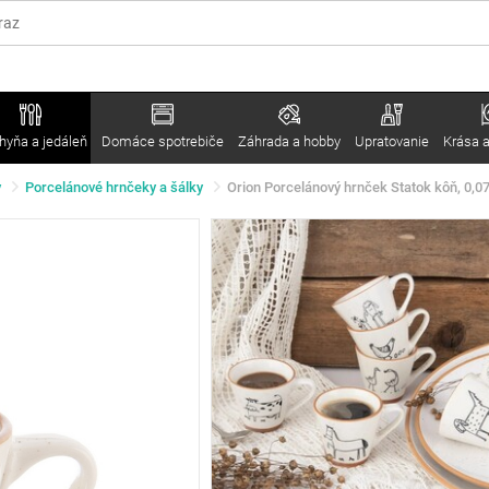
hyňa a jedáleň
Domáce spotrebiče
Záhrada a hobby
Upratovanie
Krása a
y
Porcelánové hrnčeky a šálky
Orion Porcelánový hrnček Statok kôň, 0,07