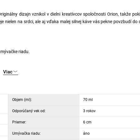
inálny dizajn vznikol v dielni kreatívcov spoločnosti Orion, takže pok
je nielen na srdci, ale aj vďaka malej silnej káve vás pekne povzbudí do 
umývačke riadu.
Viac
Objem (ml):
70 ml
Odporúčaný vek od:
3 rokov
Priemer:
6 cm
Umývačka riadu:
áno