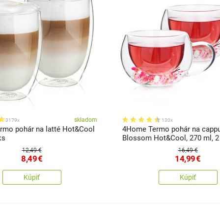
skladom
3179x
130x
mo pohár na latté Hot&Cool
4Home Termo pohár na capp
ks
Blossom Hot&Cool, 270 ml, 2
12,49 €
16,49 €
8,49
€
14,99
€
Kúpiť
Kúpiť