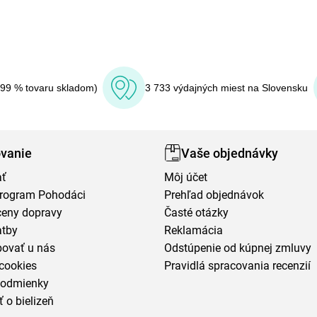
(99 % tovaru skladom)
3 733 výdajných miest na Slovensku
vanie
Vaše objednávky
ať
Môj účet
program Pohodáci
Prehľad objednávok
ceny dopravy
Časté otázky
atby
Reklamácia
povať u nás
Odstúpenie od kúpnej zmluvy
cookies
Pravidlá spracovania recenzií
podmienky
ť o bielizeň