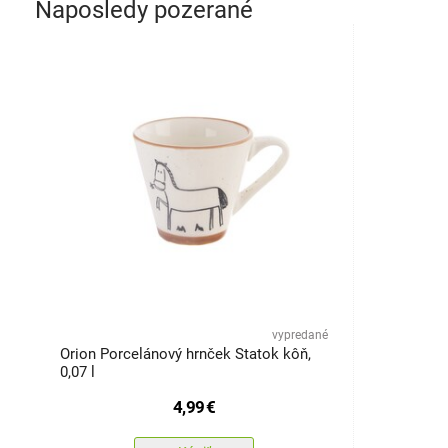
Naposledy pozerané
vypredané
Orion Porcelánový hrnček Statok kôň,
0,07 l
4,99
€