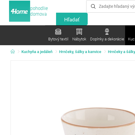
pohodlie
domova
Bytový textil
Nábytok
Doplnky a dekorácie
Kuc
Kuchyňa a jedáleň
Hrnčeky, šálky a kanvice
Hrnčeky a šálk