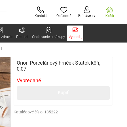
Prihlásenie
Kontakt
Obľúbené
Košík
 zdravie
Pre deti
Cestovanie a nákupy
Výpredaj
 l
Orion Porcelánový hrnček Statok kôň,
0,07 l
Vypredané
Kúpiť
Katalógové číslo:
135222