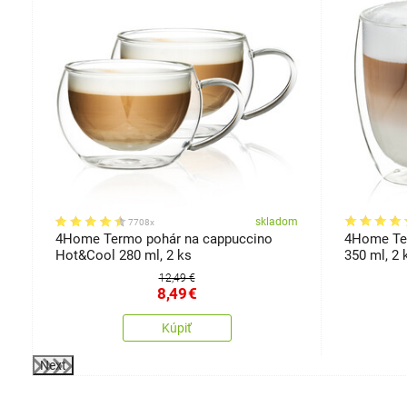
om
skladom
7708x
T
4Home Termo pohár na cappuccino
4Home Ter
Hot&Cool 280 ml, 2 ks
350 ml, 2 
12,49 €
8,49
€
Kúpiť
Next