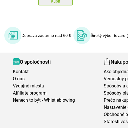
Kúpiť
Doprava zadarmo nad 60 €
Široký výber tovaru 
O spoločnosti
Nakupo
Kontakt
Ako objedn
O nás
Vernostný 
Výdajné miesta
Spôsoby a 
Affiliate program
Spôsoby pl
Nenech to být - Whistleblowing
Prečo naku
Nastavenie 
Obchodné 
Starostlivos