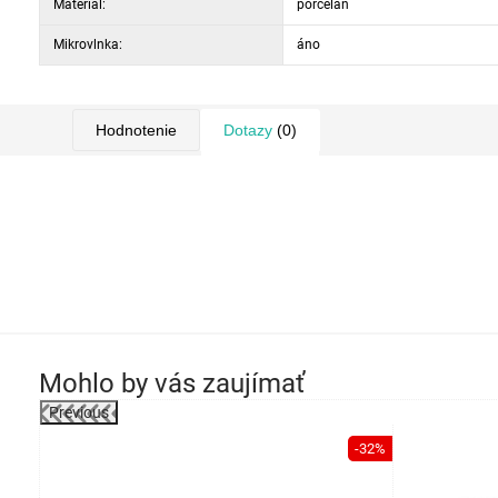
Materiál:
porcelán
Mikrovlnka:
áno
Hodnotenie
Dotazy
(0)
Mohlo by vás zaujímať
Previous
-46%
-32%