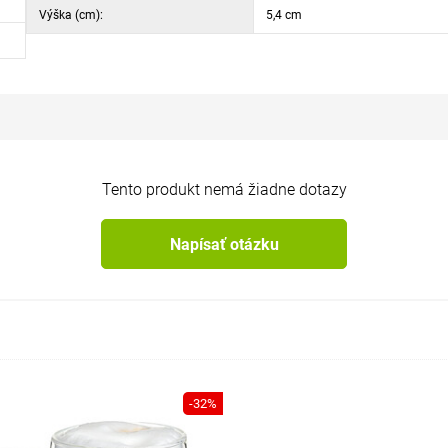
Výška (cm):
5,4 cm
Tento produkt nemá žiadne dotazy
Napísať otázku
-32%