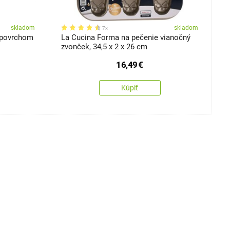
skladom
skladom
7x
 povrchom
La Cucina Forma na pečenie vianočný
B
zvonček, 34,5 x 2 x 26 cm
3
16,49
€
Kúpiť