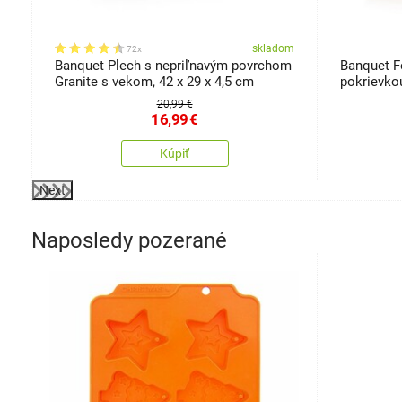
om
skladom
72x
m
Banquet Plech s nepriľnavým povrchom
Banquet F
cm
Granite s vekom, 42 x 29 x 4,5 cm
pokrievkou
20,99 €
16,99
€
Kúpiť
Next
Naposledy pozerané