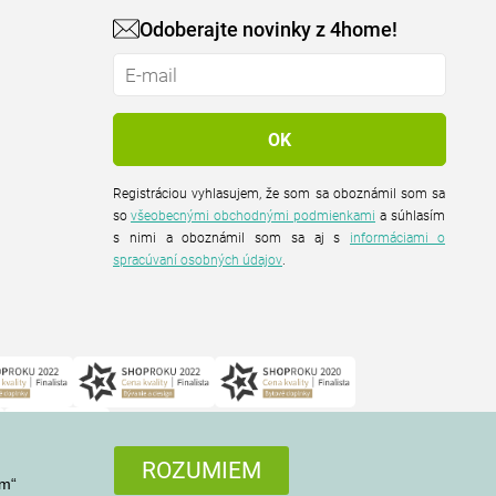
Odoberajte novinky z 4home!
Registráciou vyhlasujem, že som sa oboznámil som sa
so
všeobecnými obchodnými podmienkami
a súhlasím
s nimi a oboznámil som sa aj s
informáciami o
spracúvaní osobných údajov
.
ROZUMIEM
em“