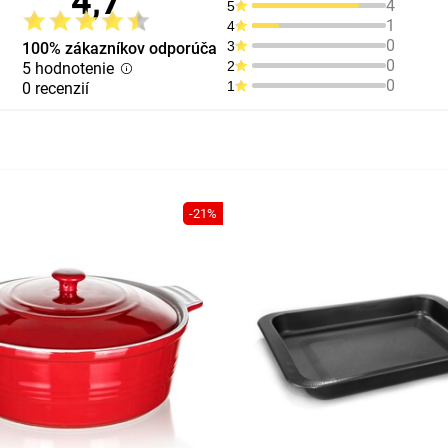
4,7
4
5
1
4
0
3
100% zákazníkov odporúča
0
2
5 hodnotenie
0
1
0 recenzií
-21%