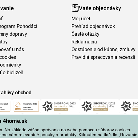
vanie
Vaše objednávky
ať
Môj účet
program Pohodáci
Prehľad objednávok
ceny dopravy
Časté otázky
atby
Reklamácia
povať u nás
Odstúpenie od kúpnej zmluvy
cookies
Pravidlá spracovania recenzií
podmienky
ť o bielizeň
ľahlivý obchod
na 4home.sk
m. Na základe vášho správania na webe pomocou súborov cookies
eme vám relevantné ponuky a produkty. Kliknutím na tlačidlo „Rozumi