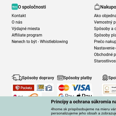
O spoločnosti
Nakupo
Kontakt
Ako objedn
O nás
Vernostný 
Výdajné miesta
Spôsoby a 
Affiliate program
Spôsoby pl
Nenech to být - Whistleblowing
Prečo naku
Nastavenie 
Obchodné 
Starostlivos
Spôsoby dopravy
Spôsoby platby
Spo
Princípy a ochrana súkromia 
4home.sk prispôsobujeme na mieru vá
personalizujeme jeho obsah a zobrazuj