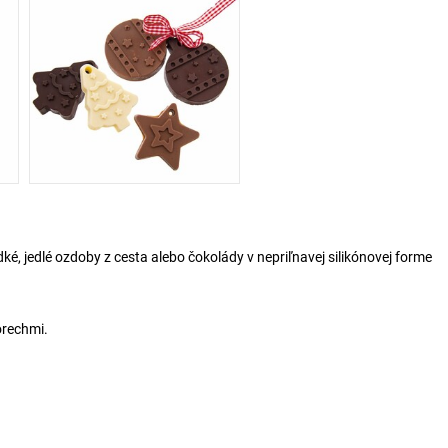
dké, jedlé ozdoby z cesta alebo čokolády v nepriľnavej silikónovej forme
orechmi.