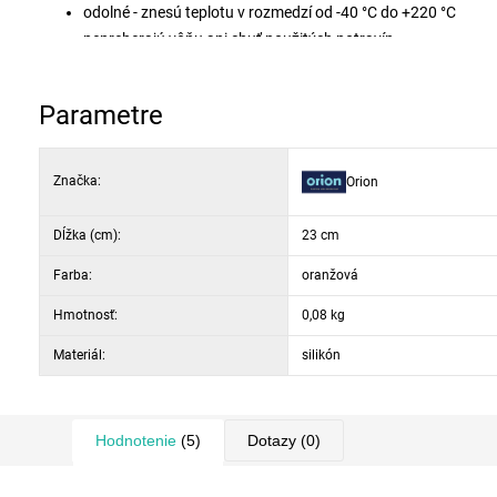
odolné - znesú teplotu v rozmedzí od -40 °C do +220 °C
nepreberajú vôňu ani chuť použitých potravín
bez pracného vysypávania, vyklepávania a umývania jednotl
možno ich vložiť do mrazničky aj do mikrovlnnej rúry
Parametre
sú vhodné aj do umývačky
Značka:
Orion
Dĺžka (cm):
23 cm
Farba:
oranžová
Hmotnosť:
0,08 kg
Materiál:
silikón
Hodnotenie
(5)
Dotazy
(0)