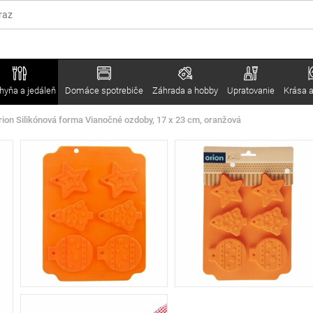
hyňa a jedáleň
Domáce spotrebiče
Záhrada a hobby
Upratovanie
Krása a
rion Silikónová forma Vianočné ozdoby, 17 x 23 cm, oranžová