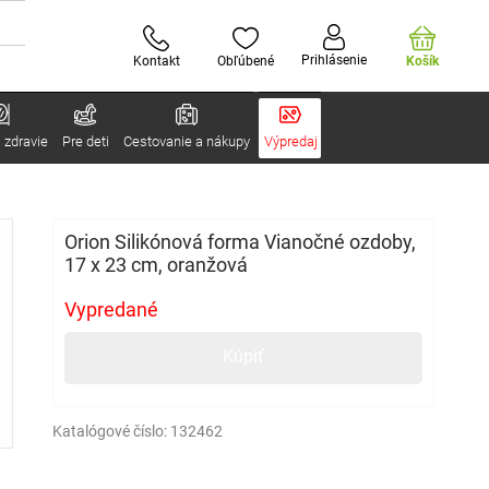
Prihlásenie
Kontakt
Obľúbené
Košík
 zdravie
Pre deti
Cestovanie a nákupy
Výpredaj
Orion Silikónová forma Vianočné ozdoby,
17 x 23 cm, oranžová
Vypredané
Kúpiť
Katalógové číslo:
132462