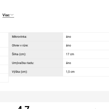
ivých formičiek
Viac
Mikrovlnka:
áno
Ohrev v rúre:
áno
Šírka (cm):
17 cm
Umývačka riadu:
áno
Výška (cm):
1,5 cm