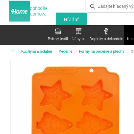
pohodlie
domova
Bytový textil
Nábytok
Doplnky a dekorácie
Kuc
Kuchyňa a jedáleň
Pečenie
Formy na pečenie a plechy
O