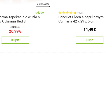
2 veľkosti
skladom
103x
orma zapekacia okrúhla s
Banquet Plech s nepriľnavým
 Culinaria Red 3 l
Culinaria 42 x 29 x 5 cm
33,99 €
11,49
€
26,99
€
Kúpiť
Kúpiť