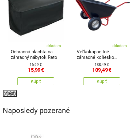
skladom
skladom
Ochranná plachta na
Veľkokapacitné
záhradný nábytok Reto
záhradné koliesko
Ursus
16,99 €
138,49 €
15,99
€
109,49
€
Kúpiť
Kúpiť
Next
Naposledy pozerané