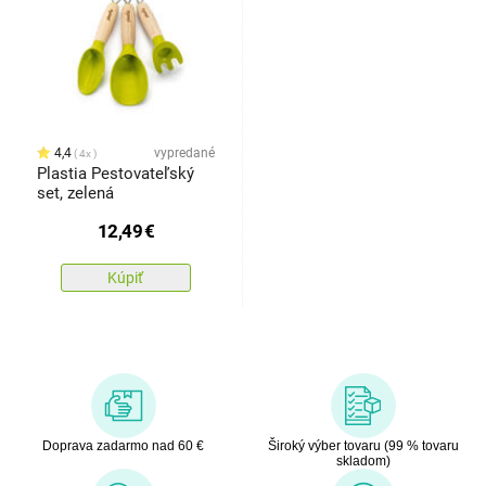
4,4
vypredané
4x
Plastia Pestovateľský
set, zelená
12,49
€
Kúpiť
Doprava zadarmo nad 60 €
Široký výber tovaru (99 % tovaru
skladom)