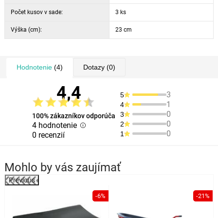
Počet kusov v sade:
3 ks
Výška (cm):
23 cm
Hodnotenie
(4)
Dotazy
(0)
4,4
3
5
1
4
0
3
100% zákazníkov odporúča
0
2
4 hodnotenie
0
1
0 recenzií
Mohlo by vás zaujímať
Previous
%
-6%
-21%