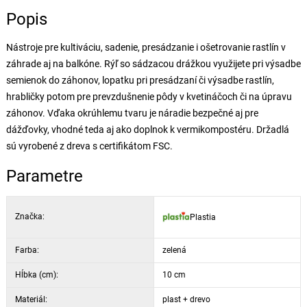
Popis
Nástroje pre kultiváciu, sadenie, presádzanie i ošetrovanie rastlín v
záhrade aj na balkóne. Rýľ so sádzacou drážkou využijete pri výsadbe
semienok do záhonov, lopatku pri presádzaní či výsadbe rastlín,
hrabličky potom pre prevzdušnenie pôdy v kvetináčoch či na úpravu
záhonov. Vďaka okrúhlemu tvaru je náradie bezpečné aj pre
dážďovky, vhodné teda aj ako doplnok k vermikompostéru. Držadlá
sú vyrobené z dreva s certifikátom FSC.
Parametre
Značka:
Plastia
Farba:
zelená
Hĺbka (cm):
10 cm
Materiál:
plast + drevo