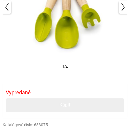
1/4
Vypredané
Kúpiť
Katalógové číslo:
683075