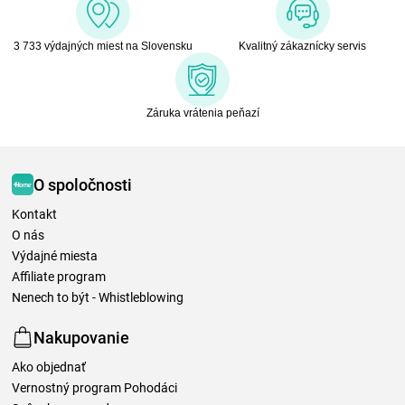
3 733 výdajných miest na Slovensku
Kvalitný zákaznícky servis
Záruka vrátenia peňazí
O spoločnosti
Kontakt
O nás
Výdajné miesta
Affiliate program
Nenech to být - Whistleblowing
Nakupovanie
Ako objednať
Vernostný program Pohodáci