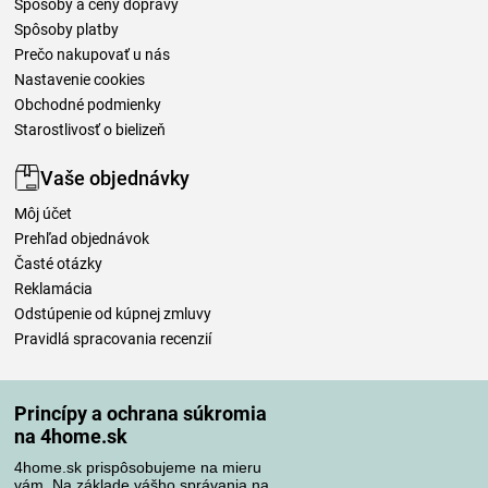
Spôsoby a ceny dopravy
Spôsoby platby
Prečo nakupovať u nás
Nastavenie cookies
Obchodné podmienky
Starostlivosť o bielizeň
Vaše objednávky
Môj účet
Prehľad objednávok
Časté otázky
Reklamácia
Odstúpenie od kúpnej zmluvy
Pravidlá spracovania recenzií
Spôsoby dopravy
Princípy a ochrana súkromia
na 4home.sk
4home.sk prispôsobujeme na mieru
Spôsoby platby
vám. Na základe vášho správania na